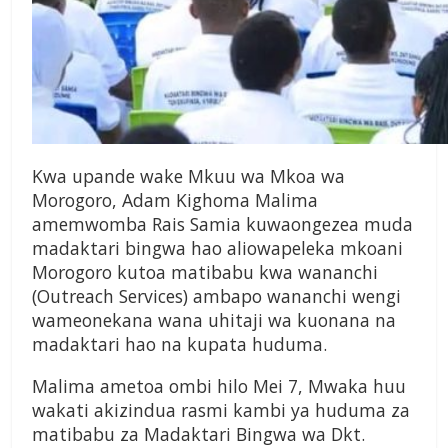
Kwa upande wake Mkuu wa Mkoa wa
Morogoro, Adam Kighoma Malima
amemwomba Rais Samia kuwaongezea muda
madaktari bingwa hao aliowapeleka mkoani
Morogoro kutoa matibabu kwa wananchi
(Outreach Services) ambapo wananchi wengi
wameonekana wana uhitaji wa kuonana na
madaktari hao na kupata huduma.
Malima ametoa ombi hilo Mei 7, Mwaka huu
wakati akizindua rasmi kambi ya huduma za
matibabu za Madaktari Bingwa wa Dkt.