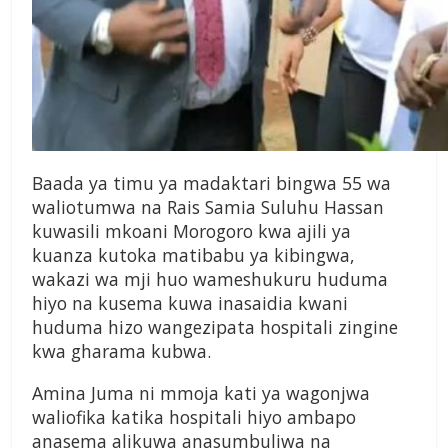
Baada ya timu ya madaktari bingwa 55 wa
waliotumwa na Rais Samia Suluhu Hassan
kuwasili mkoani Morogoro kwa ajili ya
kuanza kutoka matibabu ya kibingwa,
wakazi wa mji huo wameshukuru huduma
hiyo na kusema kuwa inasaidia kwani
huduma hizo wangezipata hospitali zingine
kwa gharama kubwa.
Amina Juma ni mmoja kati ya wagonjwa
waliofika katika hospitali hiyo ambapo
anasema alikuwa anasumbuliwa na