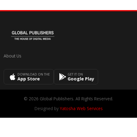
About Us
DOWNLOAD ON THE
GET IT ON
App Store
Google Play
© 2026 Global Publishers. All Rights Reserved.
Designed by
Yatosha Web Services