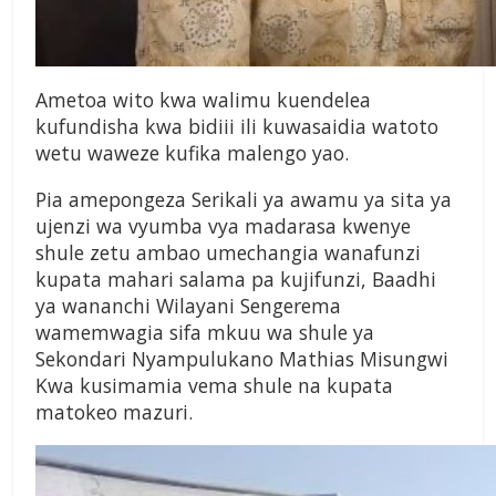
Ametoa wito kwa walimu kuendelea
kufundisha kwa bidiii ili kuwasaidia watoto
wetu waweze kufika malengo yao.
Pia amepongeza Serikali ya awamu ya sita ya
ujenzi wa vyumba vya madarasa kwenye
shule zetu ambao umechangia wanafunzi
kupata mahari salama pa kujifunzi, Baadhi
ya wananchi Wilayani Sengerema
wamemwagia sifa mkuu wa shule ya
Sekondari Nyampulukano Mathias Misungwi
Kwa kusimamia vema shule na kupata
matokeo mazuri.