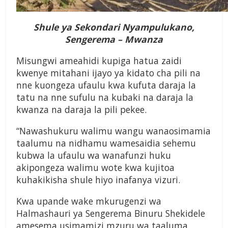
Shule ya Sekondari Nyampulukano,
Sengerema – Mwanza
Misungwi ameahidi kupiga hatua zaidi
kwenye mitahani ijayo ya kidato cha pili na
nne kuongeza ufaulu kwa kufuta daraja la
tatu na nne sufulu na kubaki na daraja la
kwanza na daraja la pili pekee.
“Nawashukuru walimu wangu wanaosimamia
taalumu na nidhamu wamesaidia sehemu
kubwa la ufaulu wa wanafunzi huku
akipongeza walimu wote kwa kujitoa
kuhakikisha shule hiyo inafanya vizuri.
Kwa upande wake mkurugenzi wa
Halmashauri ya Sengerema Binuru Shekidele
amesema usimamizi mzuru wa taaluma