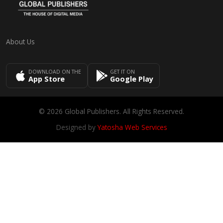
About Us
DOWNLOAD ON THE
GET IT ON
App Store
Google Play
© 2026 Global Publishers. All Rights Reserved.
Designed by
Yatosha Web Services