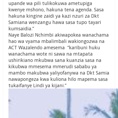
upande wa pili tulikokuwa ametupiga
kwenye mshono, hakuna tena agenda. Sasa
hakuna kingine zaidi ya kazi nzuri za Dkt
Samiana wenzangu hawa sasa tupo tayari
kumsaidia.”
Naye Balozi Nchimbi akiwapokea wanachama
hao wa vyama mbalimbali wakiongozwa na
ACT Wazalendo amesema “karibuni huku
wanachama wote ni sawa na mtapata
ushirikiano mkubwa sana kuanzia sasa na
kikubwa mmesema mmerudi sababu ya
mambo makubwa yaliyofanywa na Dkt Samia
nawapongeza kwa kuliona hilo mapema sasa
tukaifanye Lindi ya kijani.”