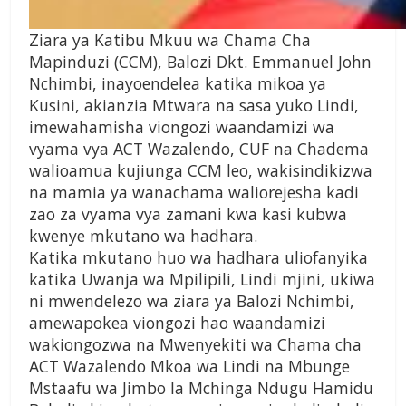
Ziara ya Katibu Mkuu wa Chama Cha
Mapinduzi (CCM), Balozi Dkt. Emmanuel John
Nchimbi, inayoendelea katika mikoa ya
Kusini, akianzia Mtwara na sasa yuko Lindi,
imewahamisha viongozi waandamizi wa
vyama vya ACT Wazalendo, CUF na Chadema
walioamua kujiunga CCM leo, wakisindikizwa
na mamia ya wanachama waliorejesha kadi
zao za vyama vya zamani kwa kasi kubwa
kwenye mkutano wa hadhara.
Katika mkutano huo wa hadhara uliofanyika
katika Uwanja wa Mpilipili, Lindi mjini, ukiwa
ni mwendelezo wa ziara ya Balozi Nchimbi,
amewapokea viongozi hao waandamizi
wakiongozwa na Mwenyekiti wa Chama cha
ACT Wazalendo Mkoa wa Lindi na Mbunge
Mstaafu wa Jimbo la Mchinga Ndugu Hamidu