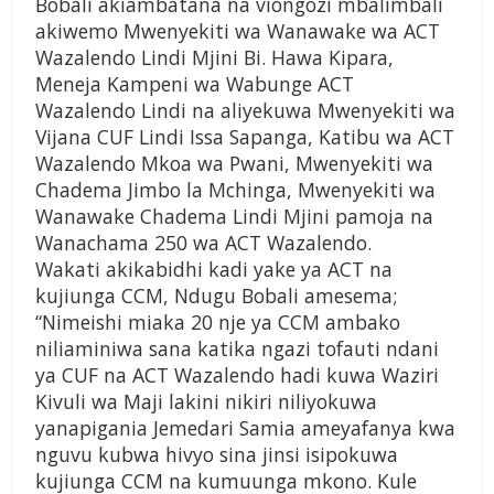
Bobali akiambatana na viongozi mbalimbali
akiwemo Mwenyekiti wa Wanawake wa ACT
Wazalendo Lindi Mjini Bi. Hawa Kipara,
Meneja Kampeni wa Wabunge ACT
Wazalendo Lindi na aliyekuwa Mwenyekiti wa
Vijana CUF Lindi Issa Sapanga, Katibu wa ACT
Wazalendo Mkoa wa Pwani, Mwenyekiti wa
Chadema Jimbo la Mchinga, Mwenyekiti wa
Wanawake Chadema Lindi Mjini pamoja na
Wanachama 250 wa ACT Wazalendo.
Wakati akikabidhi kadi yake ya ACT na
kujiunga CCM, Ndugu Bobali amesema;
“Nimeishi miaka 20 nje ya CCM ambako
niliaminiwa sana katika ngazi tofauti ndani
ya CUF na ACT Wazalendo hadi kuwa Waziri
Kivuli wa Maji lakini nikiri niliyokuwa
yanapigania Jemedari Samia ameyafanya kwa
nguvu kubwa hivyo sina jinsi isipokuwa
kujiunga CCM na kumuunga mkono. Kule