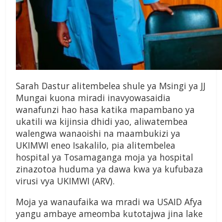
Sarah Dastur alitembelea shule ya Msingi ya JJ
Mungai kuona miradi inavyowasaidia
wanafunzi hao hasa katika mapambano ya
ukatili wa kijinsia dhidi yao, aliwatembea
walengwa wanaoishi na maambukizi ya
UKIMWI eneo Isakalilo, pia alitembelea
hospital ya Tosamaganga moja ya hospital
zinazotoa huduma ya dawa kwa ya kufubaza
virusi vya UKIMWI (ARV).
Moja ya wanaufaika wa mradi wa USAID Afya
yangu ambaye ameomba kutotajwa jina lake