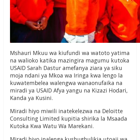
Mshauri Mkuu wa kiufundi wa watoto yatima
na walioko katika mazingira magumu kutoka
USAID Sarah Dastur amefanya ziara ya siku
moja ndani ya Mkoa wa Iringa kwa lengo la
kuwatembelea walengwa wanaonufaika na
miradi ya USAID Afya yangu na Kizazi Hodari,
Kanda ya Kusini.
Miradi hiyo miwili inatekelezwa na Deloitte
Consulting Limited kupitia shirika la Msaada
Kutoka Kwa Watu Wa Marekani.
Miradi hiyo inalenga kushughulikia utoaji wa