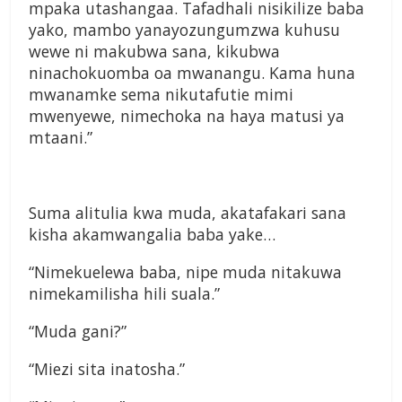
mpaka utashangaa. Tafadhali nisikilize baba
yako, mambo yanayozungumzwa kuhusu
wewe ni makubwa sana, kikubwa
ninachokuomba oa mwanangu. Kama huna
mwanamke sema nikutafutie mimi
mwenyewe, nimechoka na haya matusi ya
mtaani.”
Suma alitulia kwa muda, akatafakari sana
kisha akamwangalia baba yake…
“Nimekuelewa baba, nipe muda nitakuwa
nimekamilisha hili suala.”
“Muda gani?”
“Miezi sita inatosha.”