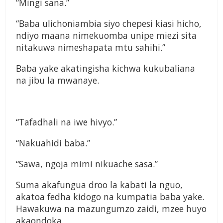
“Mingi sana.”
“Baba ulichoniambia siyo chepesi kiasi hicho,
ndiyo maana nimekuomba unipe miezi sita
nitakuwa nimeshapata mtu sahihi.”
Baba yake akatingisha kichwa kukubaliana
na jibu la mwanaye.
“Tafadhali na iwe hivyo.”
“Nakuahidi baba.”
“Sawa, ngoja mimi nikuache sasa.”
Suma akafungua droo la kabati la nguo,
akatoa fedha kidogo na kumpatia baba yake.
Hawakuwa na mazungumzo zaidi, mzee huyo
akaondoka.