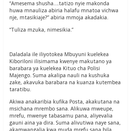
“Amesema shusha….tatizo nyie makonda
huwa mnauliza abiria halafu mnatoa vichwa
nje, mtasikiaje?” abiria mmoja akadakia.
“Tuliza mzuka, nimesikia.”
Daladala ile iliyotokea Mbuyuni kuelekea
Kiboriloni ilisimama kwenye makutano ya
barabara ya kuelekea Kituo cha Polisi
Majengo. Suma akalipa nauli na kushuka
zake, akavuka barabara na kuanza kutembea
taratibu.
Akiwa anakaribia kufika Posta, akakutana na
msichana mrembo sana. Alikuwa mweupe,
mrefu, mwenye tabasamu pana, aliyevalia
gauni aina ya dira. Suma alivutiwa naye sana,
akamwangalia kwa muda mrefu sana bila