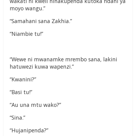
wakati ni kweli ninakupenda kutoka ndani ya
moyo wangu.”
“Samahani sana Zakhia.”
“Niambie tu!”
“Wewe ni mwanamke mrembo sana, lakini
hatuwezi kuwa wapenzi.”
“Kwanini?”
“Basi tu!”
“Au una mtu wako?”
“Sina.”
“Hujanipenda?”