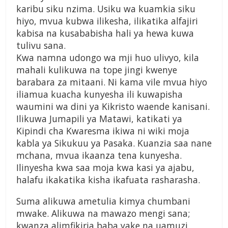
karibu siku nzima. Usiku wa kuamkia siku
hiyo, mvua kubwa ilikesha, ilikatika alfajiri
kabisa na kusababisha hali ya hewa kuwa
tulivu sana.
Kwa namna udongo wa mji huo ulivyo, kila
mahali kulikuwa na tope jingi kwenye
barabara za mitaani. Ni kama vile mvua hiyo
iliamua kuacha kunyesha ili kuwapisha
waumini wa dini ya Kikristo waende kanisani.
Ilikuwa Jumapili ya Matawi, katikati ya
Kipindi cha Kwaresma ikiwa ni wiki moja
kabla ya Sikukuu ya Pasaka. Kuanzia saa nane
mchana, mvua ikaanza tena kunyesha.
Ilinyesha kwa saa moja kwa kasi ya ajabu,
halafu ikakatika kisha ikafuata rasharasha.
Suma alikuwa ametulia kimya chumbani
mwake. Alikuwa na mawazo mengi sana;
kwanza alimfikiria baba yake na uamuzi