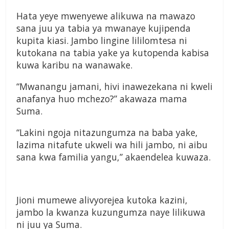
Hata yeye mwenyewe alikuwa na mawazo
sana juu ya tabia ya mwanaye kujipenda
kupita kiasi. Jambo lingine lililomtesa ni
kutokana na tabia yake ya kutopenda kabisa
kuwa karibu na wanawake.
“Mwanangu jamani, hivi inawezekana ni kweli
anafanya huo mchezo?” akawaza mama
Suma.
“Lakini ngoja nitazungumza na baba yake,
lazima nitafute ukweli wa hili jambo, ni aibu
sana kwa familia yangu,” akaendelea kuwaza.
Jioni mumewe alivyorejea kutoka kazini,
jambo la kwanza kuzungumza naye lilikuwa
ni juu ya Suma.