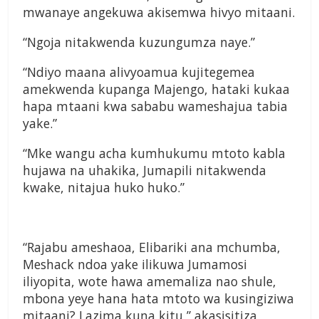
mwanaye angekuwa akisemwa hivyo mitaani.
“Ngoja nitakwenda kuzungumza naye.”
“Ndiyo maana alivyoamua kujitegemea
amekwenda kupanga Majengo, hataki kukaa
hapa mtaani kwa sababu wameshajua tabia
yake.”
“Mke wangu acha kumhukumu mtoto kabla
hujawa na uhakika, Jumapili nitakwenda
kwake, nitajua huko huko.”
“Rajabu ameshaoa, Elibariki ana mchumba,
Meshack ndoa yake ilikuwa Jumamosi
iliyopita, wote hawa amemaliza nao shule,
mbona yeye hana hata mtoto wa kusingiziwa
mitaani? Lazima kuna kitu,” akasisitiza