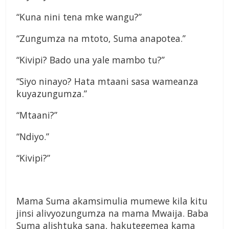
“Kuna nini tena mke wangu?”
“Zungumza na mtoto, Suma anapotea.”
“Kivipi? Bado una yale mambo tu?”
“Siyo ninayo? Hata mtaani sasa wameanza
kuyazungumza.”
“Mtaani?”
“Ndiyo.”
“Kivipi?”
Mama Suma akamsimulia mumewe kila kitu
jinsi alivyozungumza na mama Mwaija. Baba
Suma alishtuka sana, hakutegemea kama