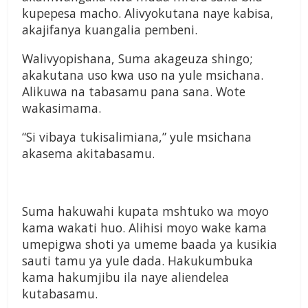
kupepesa macho. Alivyokutana naye kabisa,
akajifanya kuangalia pembeni.
Walivyopishana, Suma akageuza shingo;
akakutana uso kwa uso na yule msichana.
Alikuwa na tabasamu pana sana. Wote
wakasimama.
“Si vibaya tukisalimiana,” yule msichana
akasema akitabasamu.
Suma hakuwahi kupata mshtuko wa moyo
kama wakati huo. Alihisi moyo wake kama
umepigwa shoti ya umeme baada ya kusikia
sauti tamu ya yule dada. Hakukumbuka
kama hakumjibu ila naye aliendelea
kutabasamu.