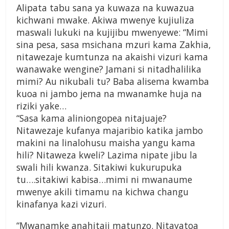
Alipata tabu sana ya kuwaza na kuwazua
kichwani mwake. Akiwa mwenye kujiuliza
maswali lukuki na kujijibu mwenyewe: “Mimi
sina pesa, sasa msichana mzuri kama Zakhia,
nitawezaje kumtunza na akaishi vizuri kama
wanawake wengine? Jamani si nitadhalilika
mimi? Au nikubali tu? Baba alisema kwamba
kuoa ni jambo jema na mwanamke huja na
riziki yake…
“Sasa kama aliniongopea nitajuaje?
Nitawezaje kufanya majaribio katika jambo
makini na linalohusu maisha yangu kama
hili? Nitaweza kweli? Lazima nipate jibu la
swali hili kwanza. Sitakiwi kukurupuka
tu….sitakiwi kabisa…mimi ni mwanaume
mwenye akili timamu na kichwa changu
kinafanya kazi vizuri.
“Mwanamke anahitaji matunzo. Nitayatoa