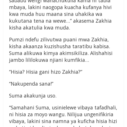
sababu wengi wanachukulia kama ni tabia
mbaya, lakini naogopa kuacha kufanya hivi
kwa muda huu maana sina uhakika wa
kukutana tena na wewe…” akasema Zakhia
kisha akatulia kwa muda.
Pumzi ndefu zilivutwa puani mwa Zakhia,
kisha akaanza kuzishusha taratibu kabisa.
Suma alikuwa kimya akimsikiliza. Alishahisi
jambo lililokuwa njiani kumfikia…
“Hisia? Hisia gani hizo Zakhia?”
“Nakupenda sana!”
Suma akakunja uso.
“Samahani Suma, usinielewe vibaya tafadhali,
ni hisia za moyo wangu. Nilijua ungenifikiria
vibaya, lakini sina namna ya kuficha hisia hizi