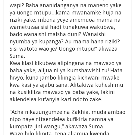
wapi? Baba ananidanganya na maneno yake
ya uongo mtupu…kama mwanamke huja na
riziki yake, mbona yeye amemuoa mama na
wametuzaa sisi hadi tunakuwa wakubwa,
bado wanaishi maisha duni? Wanaishi
nyumba ya kupanga? Au mama hana riziki?
Sisi watoto wao je? Uongo mtupu!” aliwaza
Suma.
Kwa kiasi kikubwa alipingana na mawazo ya
baba yake, alijua ni ya kumshawishi tu! Hata
hivyo, kuna jambo liliingia kichwani mwake
kwa kasi ya ajabu sana. Alitakiwa kuheshimu
na kusikiliza mawazo ya baba yake, lakini
akiendelea kufanyia kazi ndoto zake.
“Acha nikazungumze na Zakhia, muda ambao
nipo naye nitaendelea kufikiria namna ya
kumpata jini wangu,” akawaza Suma.
Wazo hilo lilipita, tena aliamua kwenda