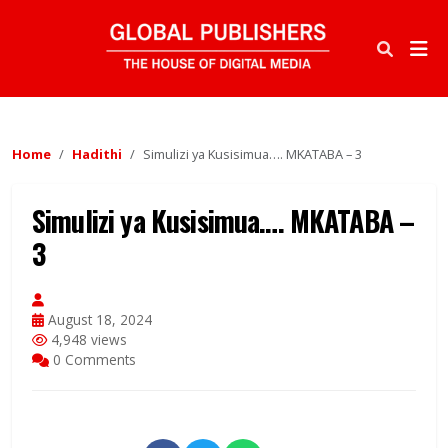
Home
Hadithi
Simulizi ya Kusisimua…. MKATABA – 3
Simulizi ya Kusisimua…. MKATABA –
3
August 18, 2024
4,948 views
0 Comments