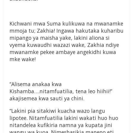
Kichwani mwa Suma kulikuwa na mwanamke
mmoja tu; Zakhia! Ingawa hakutaka kuharibu
mipango ya maisha yake, lakini aliona si
vyema kuwaudhi wazazi wake, Zakhia ndiye
mwanamke pekee ambaye angekidhi kuwa
mke wake!
“Alisema anakaa kwa
Kishamba….nitamfuatilia, tena leo hiihii!”
akajisemea kwa sauti ya chini.
“Lakini pia sitakiwi kuacha wazo langu
lipotee. Nitamfuatilia lakini wakati huo huo
nitandelea kufikiria namna ya kupata jini
wangu wa kuoa. Nimeshasikia maneno eti