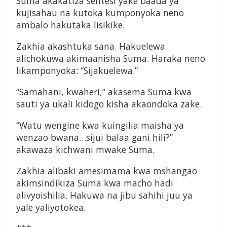
Suma akakatiza sentesi yake baada ya
kujisahau na kutoka kumponyoka neno
ambalo hakutaka lisikike.
Zakhia akashtuka sana. Hakuelewa
alichokuwa akimaanisha Suma. Haraka neno
likamponyoka: “Sijakuelewa.”
“Samahani, kwaheri,” akasema Suma kwa
sauti ya ukali kidogo kisha akaondoka zake.
“Watu wengine kwa kuingilia maisha ya
wenzao bwana…sijui balaa gani hili?”
akawaza kichwani mwake Suma.
Zakhia alibaki amesimama kwa mshangao
akimsindikiza Suma kwa macho hadi
alivyoishilia. Hakuwa na jibu sahihi juu ya
yale yaliyotokea.