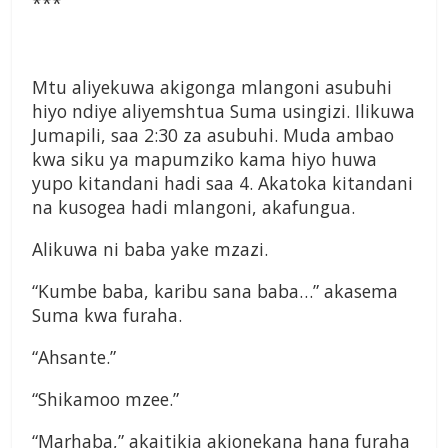
***
Mtu aliyekuwa akigonga mlangoni asubuhi
hiyo ndiye aliyemshtua Suma usingizi. Ilikuwa
Jumapili, saa 2:30 za asubuhi. Muda ambao
kwa siku ya mapumziko kama hiyo huwa
yupo kitandani hadi saa 4. Akatoka kitandani
na kusogea hadi mlangoni, akafungua.
Alikuwa ni baba yake mzazi.
“Kumbe baba, karibu sana baba…” akasema
Suma kwa furaha.
“Ahsante.”
“Shikamoo mzee.”
“Marhaba,” akaitikia akionekana hana furaha