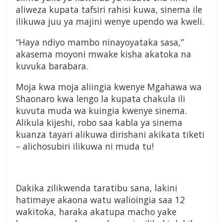
aliweza kupata tafsiri rahisi kuwa, sinema ile
ilikuwa juu ya majini wenye upendo wa kweli.
“Haya ndiyo mambo ninayoyataka sasa,”
akasema moyoni mwake kisha akatoka na
kuvuka barabara.
Moja kwa moja aliingia kwenye Mgahawa wa
Shaonaro kwa lengo la kupata chakula ili
kuvuta muda wa kuingia kwenye sinema.
Alikula kijeshi, robo saa kabla ya sinema
kuanza tayari alikuwa dirishani akikata tiketi
– alichosubiri ilikuwa ni muda tu!
Dakika zilikwenda taratibu sana, lakini
hatimaye akaona watu walioingia saa 12
wakitoka, haraka akatupa macho yake