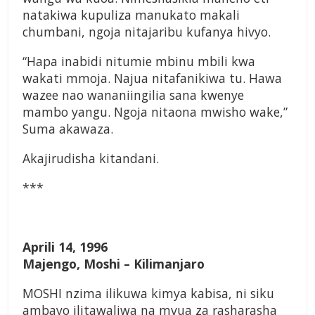
natakiwa kupuliza manukato makali
chumbani, ngoja nitajaribu kufanya hivyo.
“Hapa inabidi nitumie mbinu mbili kwa
wakati mmoja. Najua nitafanikiwa tu. Hawa
wazee nao wananiingilia sana kwenye
mambo yangu. Ngoja nitaona mwisho wake,”
Suma akawaza.
Akajirudisha kitandani.
***
Aprili 14, 1996
Majengo, Moshi – Kilimanjaro
MOSHI nzima ilikuwa kimya kabisa, ni siku
ambayo ilitawaliwa na mvua za rasharasha