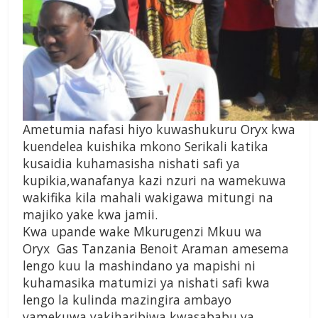
Ametumia nafasi hiyo kuwashukuru Oryx kwa
kuendelea kuishika mkono Serikali katika
kusaidia kuhamasisha nishati safi ya
kupikia,wanafanya kazi nzuri na wamekuwa
wakifika kila mahali wakigawa mitungi na
majiko yake kwa jamii.
Kwa upande wake Mkurugenzi Mkuu wa
Oryx Gas Tanzania Benoit Araman amesema
lengo kuu la mashindano ya mapishi ni
kuhamasika matumizi ya nishati safi kwa
lengo la kulinda mazingira ambayo
yamekuwa yakiharibiwa kwasababu ya