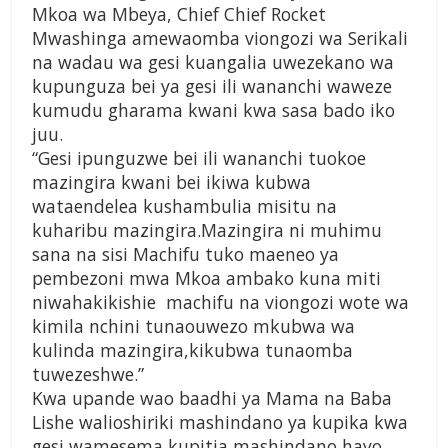
Mkoa wa Mbeya, Chief Chief Rocket
Mwashinga amewaomba viongozi wa Serikali
na wadau wa gesi kuangalia uwezekano wa
kupunguza bei ya gesi ili wananchi waweze
kumudu gharama kwani kwa sasa bado iko
juu.
“Gesi ipunguzwe bei ili wananchi tuokoe
mazingira kwani bei ikiwa kubwa
wataendelea kushambulia misitu na
kuharibu mazingira.Mazingira ni muhimu
sana na sisi Machifu tuko maeneo ya
pembezoni mwa Mkoa ambako kuna miti
niwahakikishie machifu na viongozi wote wa
kimila nchini tunaouwezo mkubwa wa
kulinda mazingira,kikubwa tunaomba
tuwezeshwe.”
Kwa upande wao baadhi ya Mama na Baba
Lishe walioshiriki mashindano ya kupika kwa
gesi wamesema kupitia mashindano hayo