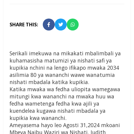
SHARE THIS:
Serikali imekuwa na mikakati mbalimbali ya
kuhamasisha matumizi ya nishati safi ya
kupikia nchini na lengo ifikapo mwaka 2034
asilimia 80 ya wananchi wawe wanatumia
nishati mbadala katika kupikia.
Katika mwaka wa fedha uliopita wamegawa
mitungi kwa wananchi na mwaka huu wa
fedha wametenga fedha kwa ajili ya
kuendelea kugawa nishati mbadala ya
kupikia kwa wananchi.
Ameyasema hayo leo Agosti 31,2024 mkoani
Mbeya Naibu Waziri wa Nishati, Judith