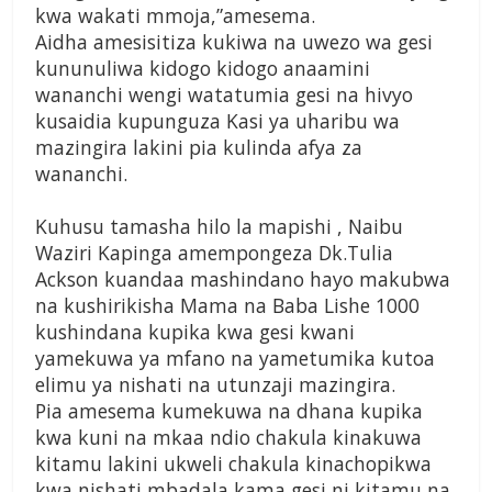
kwa wakati mmoja,”amesema.
Aidha amesisitiza kukiwa na uwezo wa gesi
kununuliwa kidogo kidogo anaamini
wananchi wengi watatumia gesi na hivyo
kusaidia kupunguza Kasi ya uharibu wa
mazingira lakini pia kulinda afya za
wananchi.
Kuhusu tamasha hilo la mapishi , Naibu
Waziri Kapinga amempongeza Dk.Tulia
Ackson kuandaa mashindano hayo makubwa
na kushirikisha Mama na Baba Lishe 1000
kushindana kupika kwa gesi kwani
yamekuwa ya mfano na yametumika kutoa
elimu ya nishati na utunzaji mazingira.
Pia amesema kumekuwa na dhana kupika
kwa kuni na mkaa ndio chakula kinakuwa
kitamu lakini ukweli chakula kinachopikwa
kwa nishati mbadala kama gesi ni kitamu na