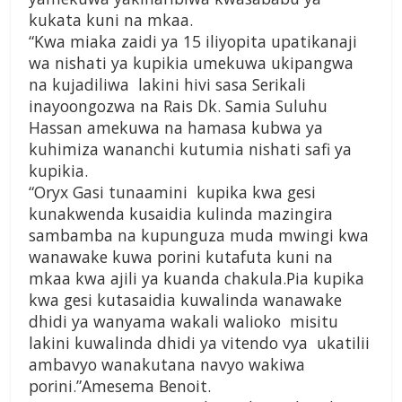
kukata kuni na mkaa.
“Kwa miaka zaidi ya 15 iliyopita upatikanaji
wa nishati ya kupikia umekuwa ukipangwa
na kujadiliwa lakini hivi sasa Serikali
inayoongozwa na Rais Dk. Samia Suluhu
Hassan amekuwa na hamasa kubwa ya
kuhimiza wananchi kutumia nishati safi ya
kupikia.
“Oryx Gasi tunaamini kupika kwa gesi
kunakwenda kusaidia kulinda mazingira
sambamba na kupunguza muda mwingi kwa
wanawake kuwa porini kutafuta kuni na
mkaa kwa ajili ya kuanda chakula.Pia kupika
kwa gesi kutasaidia kuwalinda wanawake
dhidi ya wanyama wakali walioko misitu
lakini kuwalinda dhidi ya vitendo vya ukatilii
ambavyo wanakutana navyo wakiwa
porini.”Amesema Benoit.