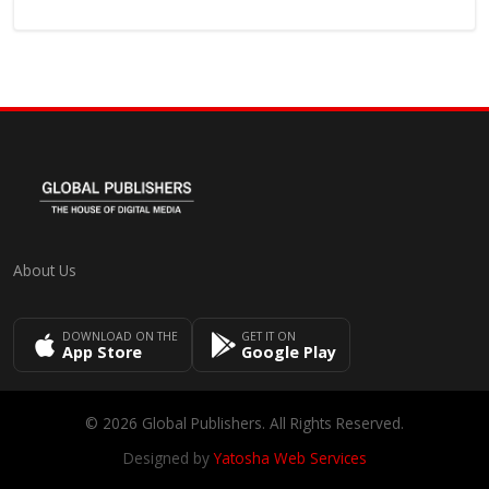
About Us
DOWNLOAD ON THE
GET IT ON
App Store
Google Play
© 2026 Global Publishers. All Rights Reserved.
Designed by
Yatosha Web Services