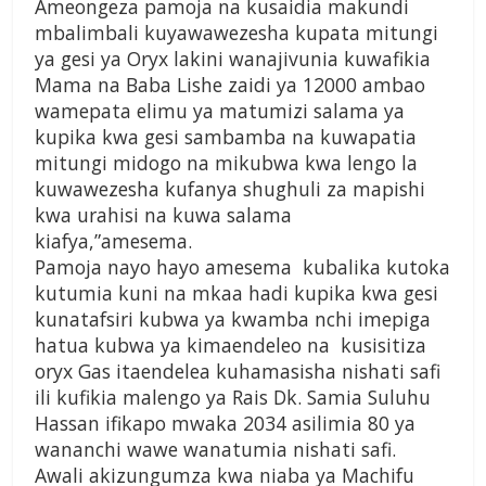
Ameongeza pamoja na kusaidia makundi
mbalimbali kuyawawezesha kupata mitungi
ya gesi ya Oryx lakini wanajivunia kuwafikia
Mama na Baba Lishe zaidi ya 12000 ambao
wamepata elimu ya matumizi salama ya
kupika kwa gesi sambamba na kuwapatia
mitungi midogo na mikubwa kwa lengo la
kuwawezesha kufanya shughuli za mapishi
kwa urahisi na kuwa salama
kiafya,”amesema.
Pamoja nayo hayo amesema kubalika kutoka
kutumia kuni na mkaa hadi kupika kwa gesi
kunatafsiri kubwa ya kwamba nchi imepiga
hatua kubwa ya kimaendeleo na kusisitiza
oryx Gas itaendelea kuhamasisha nishati safi
ili kufikia malengo ya Rais Dk. Samia Suluhu
Hassan ifikapo mwaka 2034 asilimia 80 ya
wananchi wawe wanatumia nishati safi.
Awali akizungumza kwa niaba ya Machifu