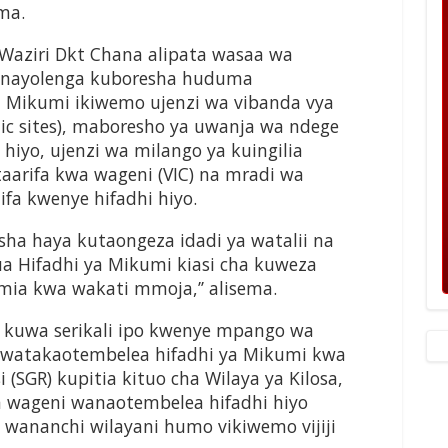
ema.
aziri Dkt Chana alipata wasaa wa
 inayolenga kuboresha huduma
ya Mikumi ikiwemo ujenzi wa vibanda vya
nic sites), maboresho ya uwanja wa ndege
hiyo, ujenzi wa milango ya kuingilia
 taarifa kwa wageni (VIC) na mradi wa
fa kwenye hifadhi hiyo.
ha haya kutaongeza idadi ya watalii na
a Hifadhi ya Mikumi kiasi cha kuweza
ia kwa wakati mmoja,’’ alisema.
ha kuwa serikali ipo kwenye mpango wa
i watakaotembelea hifadhi ya Mikumi kwa
 (SGR) kupitia kituo cha Wilaya ya Kilosa,
 wageni wanaotembelea hifadhi hiyo
wananchi wilayani humo vikiwemo vijiji