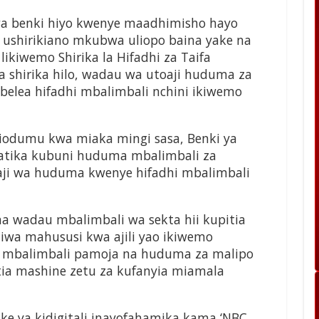
wa benki hiyo kwenye maadhimisho hayo
 ushirikiano mkubwa uliopo baina yake na
likiwemo Shirika la Hifadhi za Taifa
 shirika hilo, wadau wa utoaji huduma za
belea hifadhi mbalimbali nchini ikiwemo
liodumu kwa miaka mingi sasa, Benki ya
atika kubuni huduma mbalimbali za
oaji wa huduma kwenye hifadhi mbalimbali
a wadau mbalimbali wa sekta hii kupitia
iwa mahususi kwa ajili yao ikiwemo
 mbalimbali pamoja na huduma za malipo
tia mashine zetu za kufanyia miamala
e ya kidigitali inayofahamika kama ‘NBC