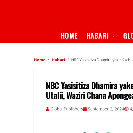
Toggle
HOME
HABARI
GL
Home
Habari
NBC Yasisitiza Dhamira yake Kucho
NBC Yasisitiza Dhamira yak
Utalii, Waziri Chana Aponge
Global Publishers
September 2, 2024
4,