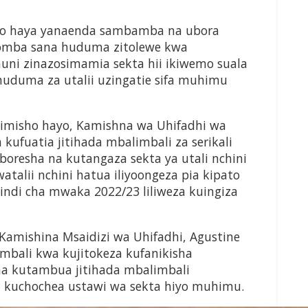
ho haya yanaenda sambamba na ubora
aomba sana huduma zitolewe kwa
nuni zinazosimamia sekta hii ikiwemo suala
 huduma za utalii uzingatie sifa muhimu
misho hayo, Kamishna wa Uhifadhi wa
kufuatia jitihada mbalimbali za serikali
boresha na kutangaza sekta ya utali nchini
alii nchini hatua iliyoongeza pia kipato
pindi cha mwaka 2022/23 liliweza kuingiza
Kamishina Msaidizi wa Uhifadhi, Agustine
bali kwa kujitokeza kufanikisha
a kutambua jitihada mbalimbali
 kuchochea ustawi wa sekta hiyo muhimu.