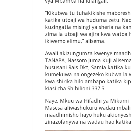
vya Mbamba na Kilangali.
“Kikubwa tu tuhakikishe mabores
katika utoaji wa huduma zetu. N
kuzingatia misingi ya sheria na ka
zima la utoaji wa ajira kwa watoa
ikiwemo elimu,’’ alisema.
Awali akizungumza kwenye maadhi
TANAPA, Nassoro Juma Kuji alisema 
hususani Rais Dkt, Samia katika ku
kumekuwa na ongezeko kubwa la wat
kwa shirika hilo ambapo katika ki
kiasi cha Sh bilioni 337.5.
Naye, Mkuu wa Hifadhi ya Mikumi 
Masesa aliwashukuru wadau mbalim
maadhimisho hayo huku akionyesh
zinazofanywa na wadau hao katika