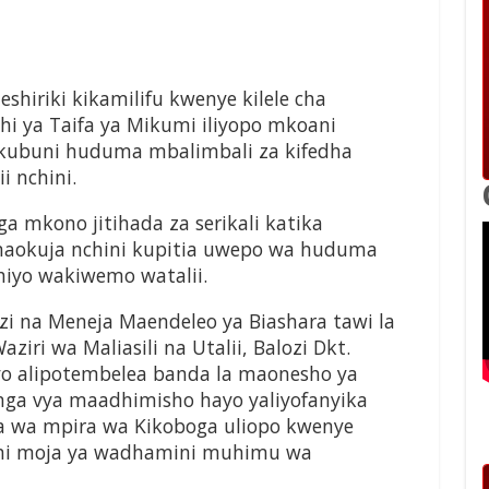
eshiriki kikamilifu kwenye kilele cha
i ya Taifa ya Mikumi iliyopo mkoani
 kubuni huduma mbalimbali za kifedha
i nchini.
a mkono jitihada za serikali katika
anaokuja nchini kupitia uwepo wa huduma
hiyo wakiwemo watalii.
zi na Meneja Maendeleo ya Biashara tawi la
iri wa Maliasili na Utalii, Balozi Dkt.
yo alipotembelea banda la maonesho ya
unga vya maadhimisho hayo yaliyofanyika
 wa mpira wa Kikoboga uliopo kwenye
wa ni moja ya wadhamini muhimu wa