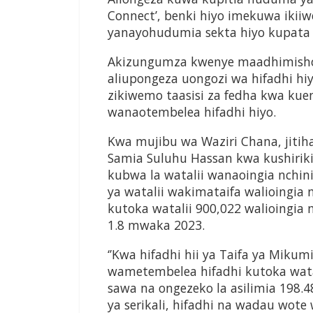
Connect’, benki hiyo imekuwa iki
yanayohudumia sekta hiyo kupata 
Akizungumza kwenye maadhimisho h
aliupongeza uongozi wa hifadhi hi
zikiwemo taasisi za fedha kwa ku
wanaotembelea hifadhi hiyo.
Kwa mujibu wa Waziri Chana, jitiha
Samia Suluhu Hassan kwa kushirik
kubwa la watalii wanaoingia nchi
ya watalii wakimataifa walioingia 
kutoka watalii 900,022 walioingia 
1.8 mwaka 2023.
‘’Kwa hifadhi hii ya Taifa ya Miku
wametembelea hifadhi kutoka wata
sawa na ongezeko la asilimia 198.48
ya serikali, hifadhi na wadau wo