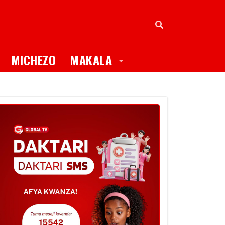
oggle Dropdown
Toggle Dropdown
MICHEZO
MAKALA