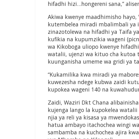
hifadhi hizi…hongereni sana,’’ alis
Akiwa kwenye maadhimisho hayo, W
kutembelea miradi mbalimbali ya
zinazotolewa na hifadhi ya Taifa 
kufikia na kupumzikia wageni (pic
wa Kikoboga uliopo kwenye hifadhi 
watalii, ujenzi wa kituo cha kutoa
kuunganisha umeme wa gridi ya tai
“Kukamilika kwa miradi ya mabores
kuwezesha ndege kubwa zaidi kutu
kupokea wageni 140 na kuwahudum
Zaidi, Waziri Dkt Chana alibainis
kujenga lango la kupokelea watali
njia ya reli ya kisasa ya mwendokasi
hatua ambayo itachochea wingi wa
sambamba na kuchochea ajira kwa 