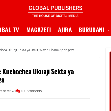
 Dropdown
T
OBAL TV
MAGAZETI
AJIRA
BURUDANI
chea Ukuaji Sekta ya Utalii, Waziri Chana Apongeza
e Kuchochea Ukuaji Sekta ya
za
576 views
0 Comments