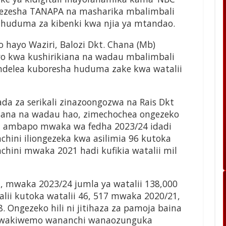
iwezesha TANAPA na masharika mbalimbali
huduma za kibenki kwa njia ya mtandao.
ayo Waziri, Balozi Dkt. Chana (Mb)
yo kwa kushirikiana na wadau mbalimbali
endelea kuboresha huduma zake kwa watalii
da za serikali zinazoongozwa na Rais Dkt
iana na wadau hao, zimechochea ongezeko
ni ambapo mwaka wa fedha 2023/24 idadi
nchini iliongezeka kwa asilimia 96 kutoka
nchini mwaka 2021 hadi kufikia watalii mil
mi, mwaka 2023/24 jumla ya watalii 138,000
lii kutoka watalii 46, 517 mwaka 2020/21,
. Ongezeko hili ni jitihaza za pamoja baina
te wakiwemo wananchi wanaozunguka