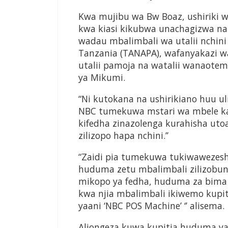
Kwa mujibu wa Bw Boaz, ushiriki 
kwa kiasi kikubwa unachagizwa na
wadau mbalimbali wa utalii nchini 
Tanzania (TANAPA), wafanyakazi wa
utalii pamoja na watalii wanaotem
ya Mikumi.
“Ni kutokana na ushirikiano huu u
NBC tumekuwa mstari wa mbele k
kifedha zinazolenga kurahisha ut
zilizopo hapa nchini.’’
“Zaidi pia tumekuwa tukiwawezesh
huduma zetu mbalimbali zilizobun
mikopo ya fedha, huduma za bima
kwa njia mbalimbali ikiwemo kupi
yaani ‘NBC POS Machine’ ‘’ alisema.
Aliongeza kuwa kupitia huduma yak