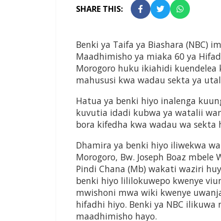
SHARE THIS:
Benki ya Taifa ya Biashara (NBC) im
Maadhimisho ya miaka 60 ya Hifadh
Morogoro huku ikiahidi kuendelea
mahususi kwa wadau sekta ya utali
Hatua ya benki hiyo inalenga kuung
kuvutia idadi kubwa ya watalii w
bora kifedha kwa wadau wa sekta 
Dhamira ya benki hiyo iliwekwa wa
Morogoro, Bw. Joseph Boaz mbele Waz
Pindi Chana (Mb) wakati waziri hu
benki hiyo lililokuwepo kwenye vi
mwishoni mwa wiki kwenye uwanja
hifadhi hiyo. Benki ya NBC iliku
maadhimisho hayo.