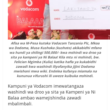
Afisa wa M-Pesa kutoka Vodacom Tanzania Plc, Mkoa
wa Dodoma, Musa Kushoka (kushoto) akikabidhi mfano
wa hundi ya shilingi 500,000/- kwa mshindi wa droo ya
sita ya kampeni ya Ni Balaa! Kila mtu ni mshindi, bw.
Felician Mgimba (Kulia) katika hafla ya kukabidhi
zawadi kwa washindi iliyofanyika jijini Dodoma
mwishoni mwa wiki. Endelea kufanya miamala na
kununua vifurushi ili uweze kuibuka mshindi.
Kampuni ya Vodacom imewatangaza
washindi wa droo ya sita ya Kampeni ya Ni
Balaa ambao wamejishindia zawadi
mbalimbali.