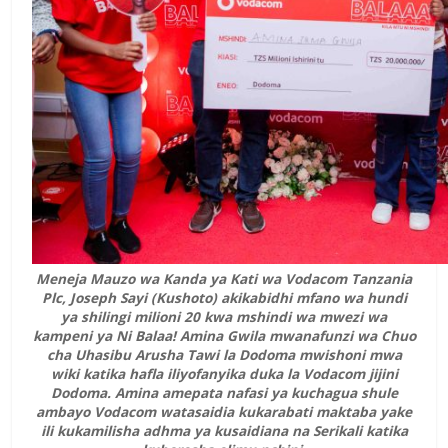
Meneja Mauzo wa Kanda ya Kati wa Vodacom Tanzania
Plc, Joseph Sayi (Kushoto) akikabidhi mfano wa hundi
ya shilingi milioni 20 kwa mshindi wa mwezi wa
kampeni ya Ni Balaa! Amina Gwila mwanafunzi wa Chuo
cha Uhasibu Arusha Tawi la Dodoma mwishoni mwa
wiki katika hafla iliyofanyika duka la Vodacom jijini
Dodoma. Amina amepata nafasi ya kuchagua shule
ambayo Vodacom watasaidia kukarabati maktaba yake
ili kukamilisha adhma ya kusaidiana na Serikali katika