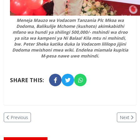
Meneja Mauzo wa Vodacom Tanzania Plc Mkoa wa
Dodoma, Balikulije Mchome (kushoto) akimkabidhi
mfano wa hundi ya shilingi 500,000/- mshindi wa droo
ya sita wa kampeni ya Ni Balaa! Kila mtu ni mshindi,
bw. Peter Sheka katika duka la Vodacom lililopo jijini
Dodoma mwishoni mwa wiki. Endelea miamala kupitia
M-pesa nawe uwe mshindi.
SHARE THIS:
Previous
Next