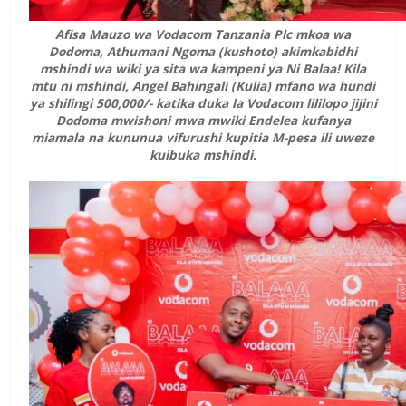
Afisa Mauzo wa Vodacom Tanzania Plc mkoa wa
Dodoma, Athumani Ngoma (kushoto) akimkabidhi
mshindi wa wiki ya sita wa kampeni ya Ni Balaa! Kila
mtu ni mshindi, Angel Bahingali (Kulia) mfano wa hundi
ya shilingi 500,000/- katika duka la Vodacom lililopo jijini
Dodoma mwishoni mwa mwiki Endelea kufanya
miamala na kununua vifurushi kupitia M-pesa ili uweze
kuibuka mshindi.