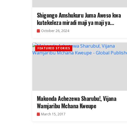
Shigongo Amshukuru Juma Aweso kwa
kutekeleza miradi maji ya maji ya
Buchosa
October 26, 2024
FEATURED STORIES
Makonda Achezewa Sharubu!, Vijana
Wamjaribu Mchana Kweupe
March 15, 2017