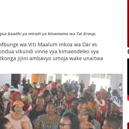
a baadhi ya miradi ya kinamama wa Tai Group.
 Mbunge wa Viti Maalum mkoa wa Dar es
indua vikundi vinne vya kimaendeleo vya
konga jijini ambavyo umoja wake unaitwa