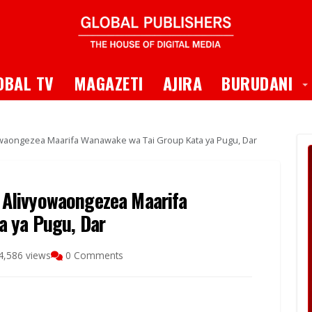
 Dropdown
T
OBAL TV
MAGAZETI
AJIRA
BURUDANI
aongezea Maarifa Wanawake wa Tai Group Kata ya Pugu, Dar
Alivyowaongezea Maarifa
a ya Pugu, Dar
4,586 views
0 Comments