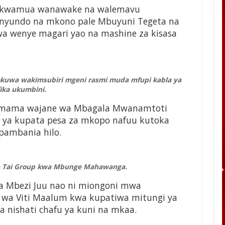
akwamua wanawake na walemavu
nyundo na mkono pale Mbuyuni Tegeta na
 wenye magari yao na mashine za kisasa
kuwa wakimsubiri mgeni rasmi muda mfupi kabla ya
ika ukumbini.
inamama wajane wa Mbagala Mwanamtoti
si ya kupata pesa za mkopo nafuu kutoka
upambania hilo.
 Tai Group kwa Mbunge Mahawanga.
ya Mbezi Juu nao ni miongoni mwa
 wa Viti Maalum kwa kupatiwa mitungi ya
 nishati chafu ya kuni na mkaa.