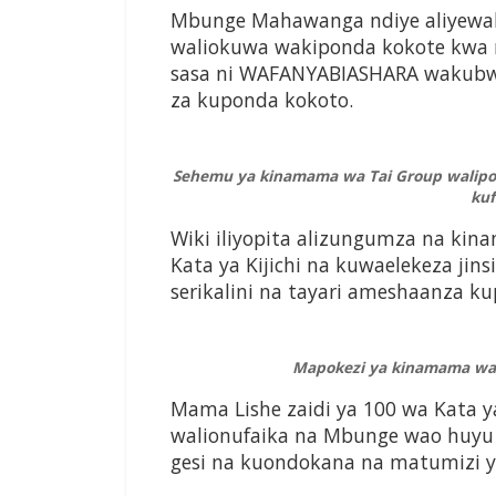
Mbunge Mahawanga ndiye aliyew
waliokuwa wakiponda kokote kwa 
sasa ni WAFANYABIASHARA wakubwa
za kuponda kokoto.
Sehemu ya kinamama wa Tai Group walipo
kuf
Wiki iliyopita alizungumza na k
Kata ya Kijichi na kuwaelekeza jin
serikalini na tayari ameshaanza k
Mapokezi ya kinamama wa
Mama Lishe zaidi ya 100 wa Kata 
walionufaika na Mbunge wao huyu
gesi na kuondokana na matumizi ya