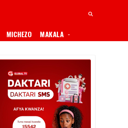
oggle Dropdown
Toggle Dropdown
MICHEZO
MAKALA