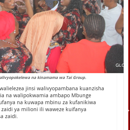
livyopokelewa na kinamama wa Tai Group.
 walielezea jinsi walivyopambana kuanzisha
fikia na walipokwamia ambapo Mbunge
kufanya na kuwapa mbinu za kufanikiwa
zaidi ya milioni ili waweze kuifanya
a zaidi.