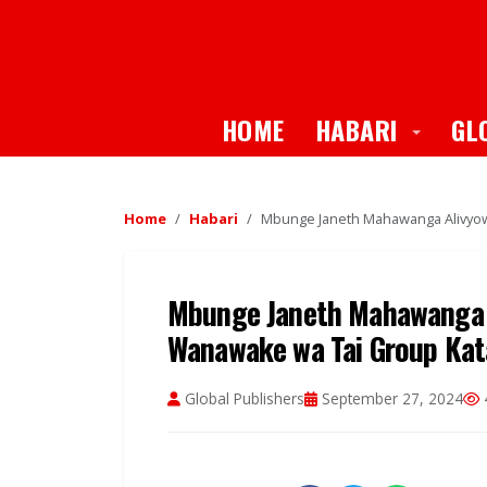
Toggle
HOME
HABARI
GL
Home
Habari
Mbunge Janeth Mahawanga Alivyow
Mbunge Janeth Mahawanga 
Wanawake wa Tai Group Kat
Global Publishers
September 27, 2024