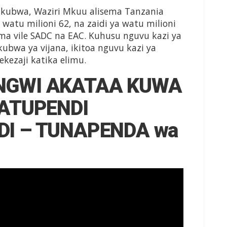
kubwa, Waziri Mkuu alisema Tanzania
a watu milioni 62, na zaidi ya watu milioni
ma vile SADC na EAC. Kuhusu nguvu kazi ya
kubwa ya vijana, ikitoa nguvu kazi ya
ezaji katika elimu.
NGWI AKATAA KUWA
HATUPENDI
I – TUNAPENDA wa