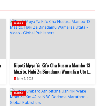
HABARI
a
Ripoti Mpya Ya Kifo Cha Nusura Mambo 13
Mazito, Haki Za Binadamu Wamaliza Utata
– Video
June 2, 2023
HABARI