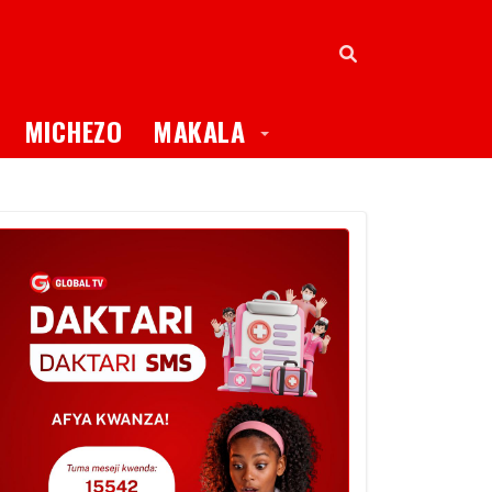
oggle Dropdown
Toggle Dropdown
MICHEZO
MAKALA