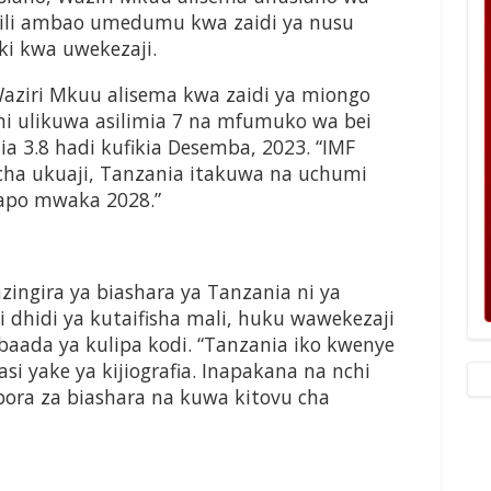
bili ambao umedumu kwa zaidi ya nusu
iki kwa uwekezaji.
Waziri Mkuu alisema kwa zaidi ya miongo
mi ulikuwa asilimia 7 na mfumuko wa bei
ia 3.8 hadi kufikia Desemba, 2023. “IMF
cha ukuaji, Tanzania itakuwa na uchumi
kapo mwaka 2028.”
ingira ya biashara ya Tanzania ni ya
i dhidi ya kutaifisha mali, huku wawekezaji
baada ya kulipa kodi. “Tanzania iko kwenye
asi yake ya kijiografia. Inapakana na nchi
bora za biashara na kuwa kitovu cha