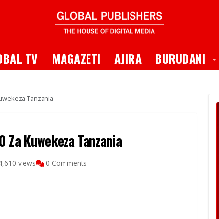
 Dropdown
T
OBAL TV
MAGAZETI
AJIRA
BURUDANI
Kuwekeza Tanzania
0 Za Kuwekeza Tanzania
4,610 views
0 Comments