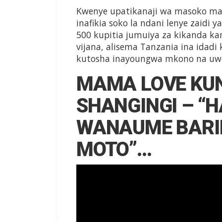
Kwenye upatikanaji wa masoko ma
inafikia soko la ndani lenye zaidi y
500 kupitia jumuiya za kikanda ka
vijana, alisema Tanzania ina idadi 
kutosha inayoungwa mkono na uwek
MAMA LOVE KU
SHANGINGI – “
WANAUME BARID
MOTO”…