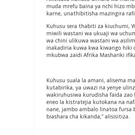
muda mrefu baina ya nchi hizo m
karne, unathibitisha mazingira raf
Kuhusu sera thabiti za kiuchumi, 
miwili wastani wa ukuaji wa uchu
wa chini ulikuwa wastani wa asilim
inakadiria kuwa kwa kiwango hiki 
mkubwa zaidi Afrika Mashariki ifi
Kuhusu suala la amani, alisema maz
kutabirika, ya uwazi na yenye ulinz
wakiruhusiwa kurudisha faida zao 
eneo la kistratejia kutokana na naf
nane, jambo ambalo linatoa fursa 
biashara cha kikanda,” alisisitiza.