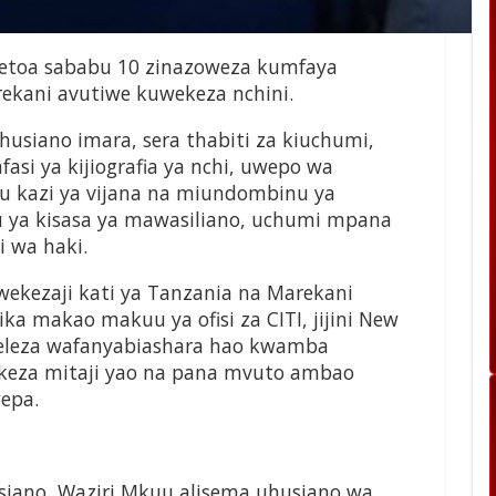
etoa sababu 10 zinazoweza kumfaya
ekani avutiwe kuwekeza nchini.
usiano imara, sera thabiti za kiuchumi,
asi ya kijiografia ya nchi, uwepo wa
kazi ya vijana na miundombinu ya
nu ya kisasa ya mawasiliano, uchumi mpana
 wa haki.
wekezaji kati ya Tanzania na Marekani
ika makao makuu ya ofisi za CITI, jijini New
aeleza wafanyabiashara hao kwamba
ekeza mitaji yao na pana mvuto ambao
epa.
iano, Waziri Mkuu alisema uhusiano wa