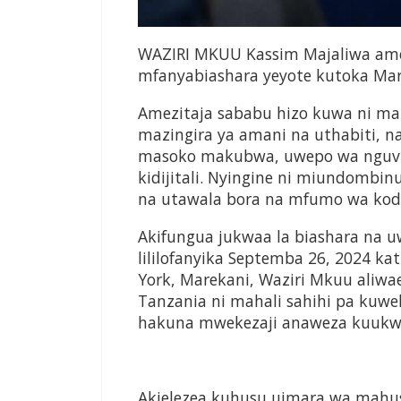
WAZIRI MKUU Kassim Majaliwa am
mfanyabiashara yeyote kutoka Mar
Amezitaja sababu hizo kuwa ni mah
mazingira ya amani na uthabiti, naf
masoko makubwa, uwepo wa nguvu 
kidijitali. Nyingine ni miundombi
na utawala bora na mfumo wa kodi
Akifungua jukwaa la biashara na u
lililofanyika Septemba 26, 2024 kat
York, Marekani, Waziri Mkuu aliw
Tanzania ni mahali sahihi pa kuw
hakuna mwekezaji anaweza kuukw
Akielezea kuhusu uimara wa mahus