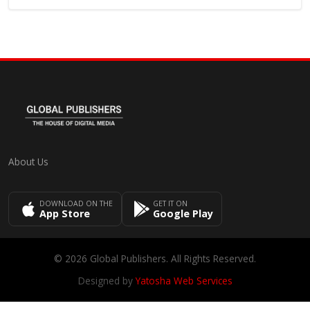
About Us
DOWNLOAD ON THE
GET IT ON
App Store
Google Play
© 2026 Global Publishers. All Rights Reserved.
Designed by
Yatosha Web Services