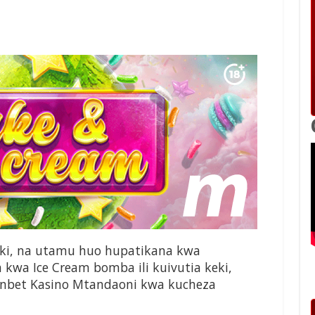
ki, na utamu huo hupatikana kwa
kwa Ice Cream bomba ili kuivutia keki,
nbet Kasino Mtandaoni kwa kucheza