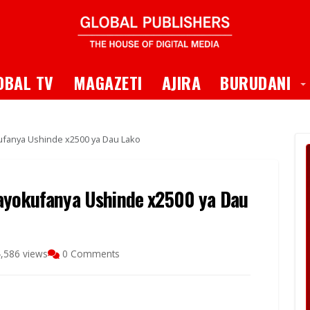
 Dropdown
T
OBAL TV
MAGAZETI
AJIRA
BURUDANI
ufanya Ushinde x2500 ya Dau Lako
nayokufanya Ushinde x2500 ya Dau
,586 views
0 Comments