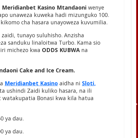
a
Meridianbet Kasino Mtandaoni
wenye
apo unaweza kuweka hadi mizunguko 100.
ka kikomo cha hasara unayoweza kuvumilia.
aidi, tunayo suluhisho. Anzisha
a sanduku linaloitwa Turbo. Kama sio
iri michezo kwa
ODDS KUBWA
na
ndaoni Cake and Ice Cream.
wa
Meridianbet Kasino
aidha ni
Sloti,
 ushindi Zaidi kuliko hasara, na ili
t watakupatia Bonasi kwa kila hatua
50 ya dau.
00 ya dau.