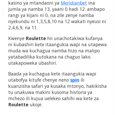
kasino ya mtandaoni ya
Meridianbet
ina
jumla ya namba 13, yaani 0 hadi 12. ambapo
rangi ya kijani ni 0, na zile zenye namba
nyekundu ni 1,3,5,8,10 na 12 wakati nyeusi ni
2,4,6,9, na 11.
Kwenye
Roulette
hii unachotakiwa kufanya
ni kubashiri kete itaangukia wapi na utapewa
muda wa kuchagua namba hizo na malipo
yatabadilika kutokana na chaguo lako.
utakapoweka ubashiri.
Baada ya kuchagua kete itaangukia wapi
utabofya kitufe chenye neno
spin
ili
kuanzisha safari ya kusaka mtonyo, hakikisha
tu unakuwa makini kusoma historia ya
mchezo ili kujua uelekeo sahihi wa kete za
Roulette
ukoje.