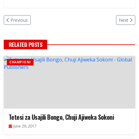
Previous
Next
RELATED POSTS
CHAMPIONI
Tetesi za Usajili Bongo, Chuji Ajiweka Sokoni
June 29, 2017