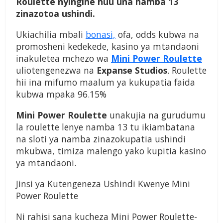
Roulette nyingine huu una namba 13
zinazotoa ushindi.
Ukiachilia mbali
bonasi,
ofa, odds kubwa na
promosheni kedekede, kasino ya mtandaoni
inakuletea mchezo wa
Mini Power Roulette
uliotengenezwa na
Expanse Studios
. Roulette
hii ina mifumo maalum ya kukupatia faida
kubwa mpaka 96.15%
Mini Power Roulette
unakujia na gurudumu
la roulette lenye namba 13 tu ikiambatana
na sloti ya namba zinazokupatia ushindi
mkubwa, timiza malengo yako kupitia kasino
ya mtandaoni.
Jinsi ya Kutengeneza Ushindi Kwenye Mini
Power Roulette
Ni rahisi sana kucheza Mini Power Roulette-