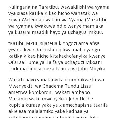
Kulingana na Taratibu, wawakilishi wa vyama
vya siasa katika Kikao hicho wanatakiwa
kuwa Watendaji wakuu wa Vyama (Makatibu
wa vyama), kwakuwa ndio wenye mamlaka
ya kusaini maadili hayo ya uchaguzi mkuu.
“Katibu Mkuu sijateua kiongozi ama afisa
yeyote kwenda kushiriki kwa niaba yangu
katika kikao hicho kitakachofanyika kwenye
Ofisi za Tume ya Taifa ya uchaguzi Mkoani
Dodoma.”imesomeka taarifa ya John Mnyika.
Wakati hayo yanafanyika ikumbukwe kuwa
Mwenyekiti wa Chadema Tundu Lissu
ametiwa korokoroni, wakati ambapo
Makamu wake mwenyekiti John Heche
kupitia kurasa yake ya x amechapisha taarifa
akieleza malalamiko yake kadhaa ya
kutokuwa na imani na tume hiyo na kile