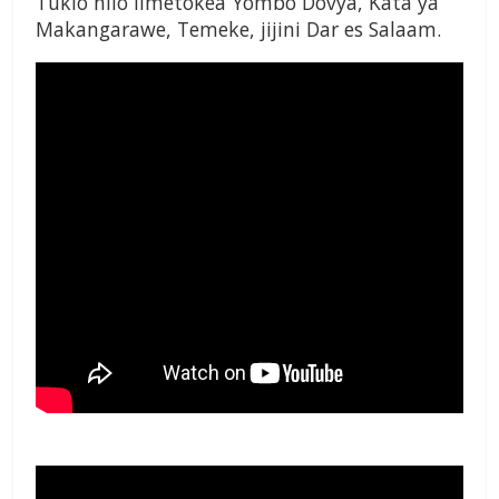
Tukio hilo limetokea Yombo Dovya, Kata ya
Makangarawe, Temeke, jijini Dar es Salaam.