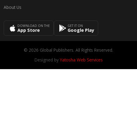
About Us
DOWNLOAD ON THE
GET IT ON
App Store
Google Play
© 2026 Global Publishers. All Rights Reserved.
Designed by
Yatosha Web Services