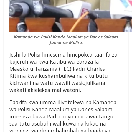
Kamanda wa Polisi Kanda Maalum ya Dar es Salaam,
Jumanne Muliro.
Jeshi la Polisi limesema limepokea taarifa za
kujeruhiwa kwa Katibu wa Baraza la
Maaskofu Tanzania (TEC),Padri Charles
Kitima kwa kushambuliwa na kitu butu
kichwani na watu wawili wasiojulikana
wakati akielekea maliwatoni.
Taarifa kwa umma iliyotolewa na Kamanda
wa Polisi Kanda Maalum ya Dar es Salaam,
imeeleza kuwa Padri huyo inadaiwa tangu
saa tatu asubuhi walikuwa na kikao na
viongozi wa dini mbalimbali na baada ya