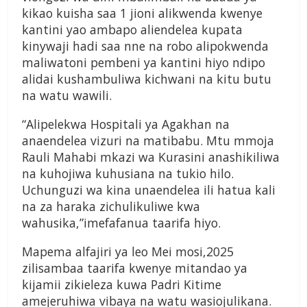
kikao kuisha saa 1 jioni alikwenda kwenye
kantini yao ambapo aliendelea kupata
kinywaji hadi saa nne na robo alipokwenda
maliwatoni pembeni ya kantini hiyo ndipo
alidai kushambuliwa kichwani na kitu butu
na watu wawili.
“Alipelekwa Hospitali ya Agakhan na
anaendelea vizuri na matibabu. Mtu mmoja
Rauli Mahabi mkazi wa Kurasini anashikiliwa
na kuhojiwa kuhusiana na tukio hilo.
Uchunguzi wa kina unaendelea ili hatua kali
na za haraka zichulikuliwe kwa
wahusika,”imefafanua taarifa hiyo.
Mapema alfajiri ya leo Mei mosi,2025
zilisambaa taarifa kwenye mitandao ya
kijamii zikieleza kuwa Padri Kitime
amejeruhiwa vibaya na watu wasiojulikana.