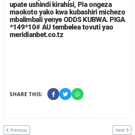
upate ushindi kirahisi, Pia ongeza
maokoto yako kwa kubashiri michezo
mbalimbali yenye ODDS KUBWA. PIGA
*149*10# AU tembelea tovuti yao
meridianbet.co.tz
SHARE THIS:
Previous
Next