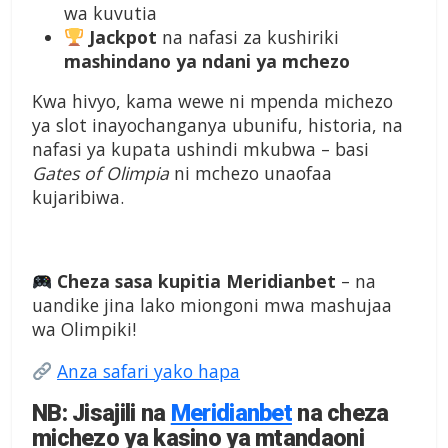
wa kuvutia
Jackpot
na nafasi za kushiriki
mashindano ya ndani ya mchezo
Kwa hivyo, kama wewe ni mpenda michezo
ya slot inayochanganya ubunifu, historia, na
nafasi ya kupata ushindi mkubwa – basi
Gates of Olimpia
ni mchezo unaofaa
kujaribiwa.
Cheza sasa kupitia Meridianbet
– na
uandike jina lako miongoni mwa mashujaa
wa Olimpiki!
Anza safari yako hapa
NB: Jisajili na
Meridianbet
na cheza
michezo ya kasino ya mtandaoni