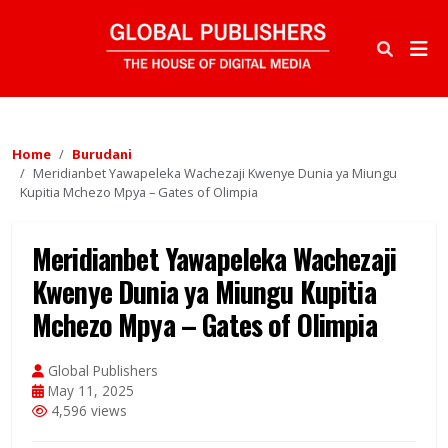
Home
Burudani
Meridianbet Yawapeleka Wachezaji Kwenye Dunia ya Miungu
Kupitia Mchezo Mpya – Gates of Olimpia
Meridianbet Yawapeleka Wachezaji
Kwenye Dunia ya Miungu Kupitia
Mchezo Mpya – Gates of Olimpia
Global Publishers
May 11, 2025
4,596 views