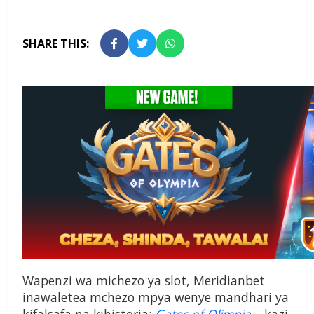
SHARE THIS:
Wapenzi wa michezo ya slot, Meridianbet
inawaletea mchezo mpya wenye mandhari ya