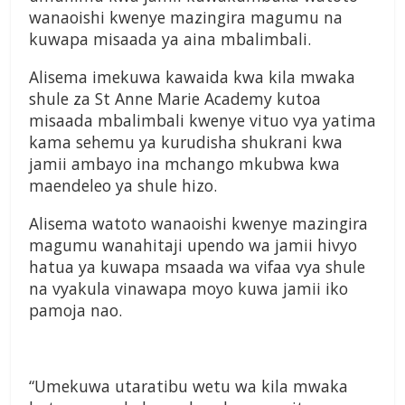
wanaoishi kwenye mazingira magumu na
kuwapa misaada ya aina mbalimbali.
Alisema imekuwa kawaida kwa kila mwaka
shule za St Anne Marie Academy kutoa
misaada mbalimbali kwenye vituo vya yatima
kama sehemu ya kurudisha shukrani kwa
jamii ambayo ina mchango mkubwa kwa
maendeleo ya shule hizo.
Alisema watoto wanaoishi kwenye mazingira
magumu wanahitaji upendo wa jamii hivyo
hatua ya kuwapa msaada wa vifaa vya shule
na vyakula vinawapa moyo kuwa jamii iko
pamoja nao.
“Umekuwa utaratibu wetu wa kila mwaka