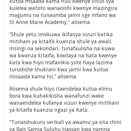
kutoa msaada kama huu kwenye vituo vya
kulelea watoto wanaoishi kwenye mazingira
magumu na tunaomba jamii iige mfano wa
St Anne Marie Academy,” alisema
“Shule yetu imekuwa ikifanya vizuri katika
mitihani ya kitaifa kuanzia shule ya awali,
msingi na sekondari, tunafaulisha na kuwa
wa kwanza kitaifa, kiwilaya na hata kwenye
kata kwa hiyo mafanikio yote haya lazima
turudishe shukrani kwa jamii kwa kutoa
misaada kama hii,” alisema
Alisema shule hiyo itaendelea kutoa elimu
bora kwa kuhakikisha wanafunzi wake
wanaendelea kufanya vizuri kwenye mitihani
ya kitaifa kuanzia ngazi ya Kata.
“Tunaishukuru serikali ya awamu ya sita chini
ya Rais Samia Suluhu Hassan kwa namna