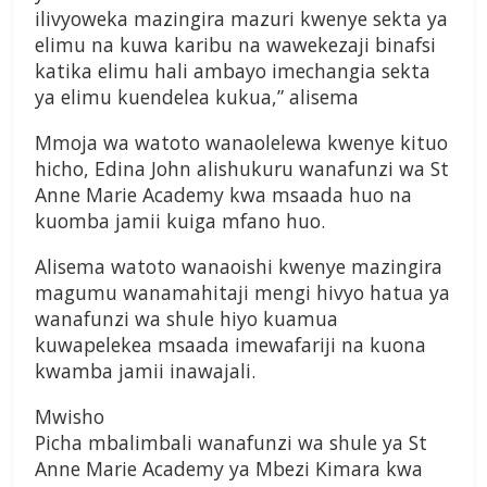
ilivyoweka mazingira mazuri kwenye sekta ya
elimu na kuwa karibu na wawekezaji binafsi
katika elimu hali ambayo imechangia sekta
ya elimu kuendelea kukua,” alisema
Mmoja wa watoto wanaolelewa kwenye kituo
hicho, Edina John alishukuru wanafunzi wa St
Anne Marie Academy kwa msaada huo na
kuomba jamii kuiga mfano huo.
Alisema watoto wanaoishi kwenye mazingira
magumu wanamahitaji mengi hivyo hatua ya
wanafunzi wa shule hiyo kuamua
kuwapelekea msaada imewafariji na kuona
kwamba jamii inawajali.
Mwisho
Picha mbalimbali wanafunzi wa shule ya St
Anne Marie Academy ya Mbezi Kimara kwa