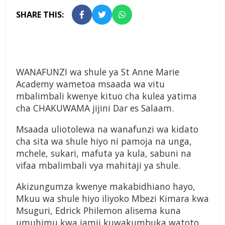
SHARE THIS:
WANAFUNZI wa shule ya St Anne Marie
Academy wametoa msaada wa vitu
mbalimbali kwenye kituo cha kulea yatima
cha CHAKUWAMA jijini Dar es Salaam.
Msaada uliotolewa na wanafunzi wa kidato
cha sita wa shule hiyo ni pamoja na unga,
mchele, sukari, mafuta ya kula, sabuni na
vifaa mbalimbali vya mahitaji ya shule.
Akizungumza kwenye makabidhiano hayo,
Mkuu wa shule hiyo iliyoko Mbezi Kimara kwa
Msuguri, Edrick Philemon alisema kuna
umuhimu kwa jamii kuwakumbuka watoto