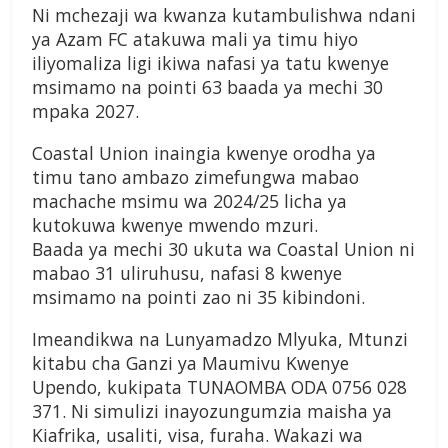
Ni mchezaji wa kwanza kutambulishwa ndani
ya Azam FC atakuwa mali ya timu hiyo
iliyomaliza ligi ikiwa nafasi ya tatu kwenye
msimamo na pointi 63 baada ya mechi 30
mpaka 2027.
Coastal Union inaingia kwenye orodha ya
timu tano ambazo zimefungwa mabao
machache msimu wa 2024/25 licha ya
kutokuwa kwenye mwendo mzuri.
Baada ya mechi 30 ukuta wa Coastal Union ni
mabao 31 uliruhusu, nafasi 8 kwenye
msimamo na pointi zao ni 35 kibindoni.
Imeandikwa na Lunyamadzo Mlyuka, Mtunzi
kitabu cha Ganzi ya Maumivu Kwenye
Upendo, kukipata TUNAOMBA ODA 0756 028
371. Ni simulizi inayozungumzia maisha ya
Kiafrika, usaliti, visa, furaha. Wakazi wa