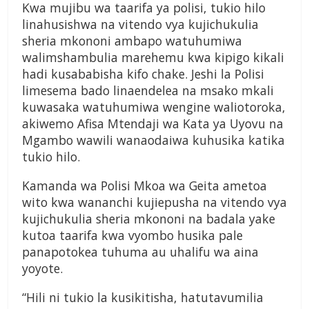
Kwa mujibu wa taarifa ya polisi, tukio hilo
linahusishwa na vitendo vya kujichukulia
sheria mkononi ambapo watuhumiwa
walimshambulia marehemu kwa kipigo kikali
hadi kusababisha kifo chake. Jeshi la Polisi
limesema bado linaendelea na msako mkali
kuwasaka watuhumiwa wengine waliotoroka,
akiwemo Afisa Mtendaji wa Kata ya Uyovu na
Mgambo wawili wanaodaiwa kuhusika katika
tukio hilo.
Kamanda wa Polisi Mkoa wa Geita ametoa
wito kwa wananchi kujiepusha na vitendo vya
kujichukulia sheria mkononi na badala yake
kutoa taarifa kwa vyombo husika pale
panapotokea tuhuma au uhalifu wa aina
yoyote.
“Hili ni tukio la kusikitisha, hatutavumilia