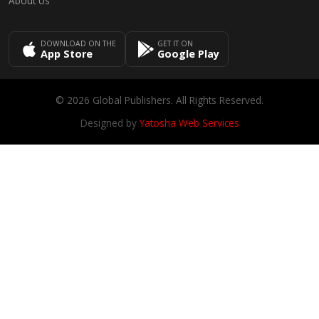
About Us
DOWNLOAD ON THE
GET IT ON
App Store
Google Play
© 2026 Global Publishers. All Rights Reserved.
Designed by
Yatosha Web Services