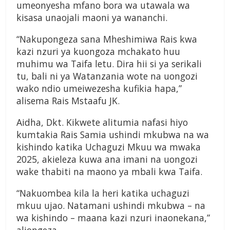
umeonyesha mfano bora wa utawala wa
kisasa unaojali maoni ya wananchi.
“Nakupongeza sana Mheshimiwa Rais kwa
kazi nzuri ya kuongoza mchakato huu
muhimu wa Taifa letu. Dira hii si ya serikali
tu, bali ni ya Watanzania wote na uongozi
wako ndio umeiwezesha kufikia hapa,”
alisema Rais Mstaafu JK.
Aidha, Dkt. Kikwete alitumia nafasi hiyo
kumtakia Rais Samia ushindi mkubwa na wa
kishindo katika Uchaguzi Mkuu wa mwaka
2025, akieleza kuwa ana imani na uongozi
wake thabiti na maono ya mbali kwa Taifa.
“Nakuombea kila la heri katika uchaguzi
mkuu ujao. Natamani ushindi mkubwa – na
wa kishindo – maana kazi nzuri inaonekana,”