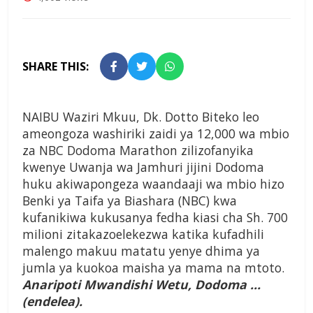
SHARE THIS:
NAIBU Waziri Mkuu, Dk. Dotto Biteko leo
ameongoza washiriki zaidi ya 12,000 wa mbio
za NBC Dodoma Marathon zilizofanyika
kwenye Uwanja wa Jamhuri jijini Dodoma
huku akiwapongeza waandaaji wa mbio hizo
Benki ya Taifa ya Biashara (NBC) kwa
kufanikiwa kukusanya fedha kiasi cha Sh. 700
milioni zitakazoelekezwa katika kufadhili
malengo makuu matatu yenye dhima ya
jumla ya kuokoa maisha ya mama na mtoto.
Anaripoti Mwandishi Wetu, Dodoma …
(endelea).