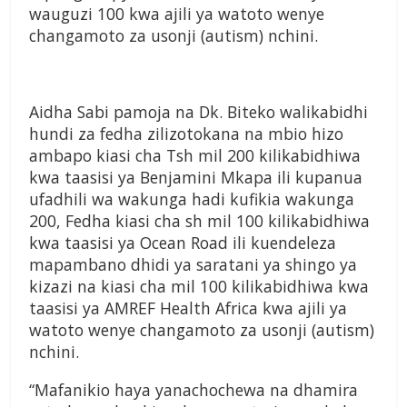
wauguzi 100 kwa ajili ya watoto wenye
changamoto za usonji (autism) nchini.
Aidha Sabi pamoja na Dk. Biteko walikabidhi
hundi za fedha zilizotokana na mbio hizo
ambapo kiasi cha Tsh mil 200 kilikabidhiwa
kwa taasisi ya Benjamini Mkapa ili kupanua
ufadhili wa wakunga hadi kufikia wakunga
200, Fedha kiasi cha sh mil 100 kilikabidhiwa
kwa taasisi ya Ocean Road ili kuendeleza
mapambano dhidi ya saratani ya shingo ya
kizazi na kiasi cha mil 100 kilikabidhiwa kwa
taasisi ya AMREF Health Africa kwa ajili ya
watoto wenye changamoto za usonji (autism)
nchini.
“Mafanikio haya yanachochewa na dhamira