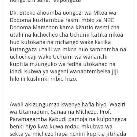
Dk. Biteko alioumba uongozi wa Mkoa wa
Dodoma kuzitambua rasmi mbio za NBC
Dodoma Marathon kama kivutio rasmi cha
utalii na kichocheo cha Uchumi katika mkoa
huo kutokana na mchango wake katika
kutangaza utalii wa mkoa huo sambamba na
uchocheaji wake Uchumi wa wananchi
kupitia mzunguko wa fedha utokanao na
idadi kubwa ya wageni wanaotembelea jiji
hilo ili kushiriki mbio hizo.
Awali akizungumza kwenye hafla hiyo, Waziri
wa Utamaduni, Sanaa na Michezo, Prof.
Paramagamba Kabudi pamoja na kuipongeza
benki hiyo kwa kuwa mdau mkubwa wa
sekta ya michezo hapa nchini kupitia jitihada