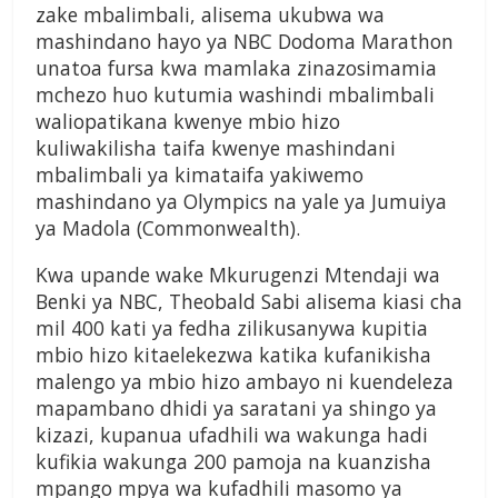
zake mbalimbali, alisema ukubwa wa
mashindano hayo ya NBC Dodoma Marathon
unatoa fursa kwa mamlaka zinazosimamia
mchezo huo kutumia washindi mbalimbali
waliopatikana kwenye mbio hizo
kuliwakilisha taifa kwenye mashindani
mbalimbali ya kimataifa yakiwemo
mashindano ya Olympics na yale ya Jumuiya
ya Madola (Commonwealth).
Kwa upande wake Mkurugenzi Mtendaji wa
Benki ya NBC, Theobald Sabi alisema kiasi cha
mil 400 kati ya fedha zilikusanywa kupitia
mbio hizo kitaelekezwa katika kufanikisha
malengo ya mbio hizo ambayo ni kuendeleza
mapambano dhidi ya saratani ya shingo ya
kizazi, kupanua ufadhili wa wakunga hadi
kufikia wakunga 200 pamoja na kuanzisha
mpango mpya wa kufadhili masomo ya