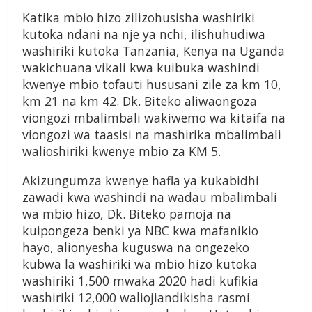
Katika mbio hizo zilizohusisha washiriki
kutoka ndani na nje ya nchi, ilishuhudiwa
washiriki kutoka Tanzania, Kenya na Uganda
wakichuana vikali kwa kuibuka washindi
kwenye mbio tofauti hususani zile za km 10,
km 21 na km 42. Dk. Biteko aliwaongoza
viongozi mbalimbali wakiwemo wa kitaifa na
viongozi wa taasisi na mashirika mbalimbali
walioshiriki kwenye mbio za KM 5.
Akizungumza kwenye hafla ya kukabidhi
zawadi kwa washindi na wadau mbalimbali
wa mbio hizo, Dk. Biteko pamoja na
kuipongeza benki ya NBC kwa mafanikio
hayo, alionyesha kuguswa na ongezeko
kubwa la washiriki wa mbio hizo kutoka
washiriki 1,500 mwaka 2020 hadi kufikia
washiriki 12,000 waliojiandikisha rasmi