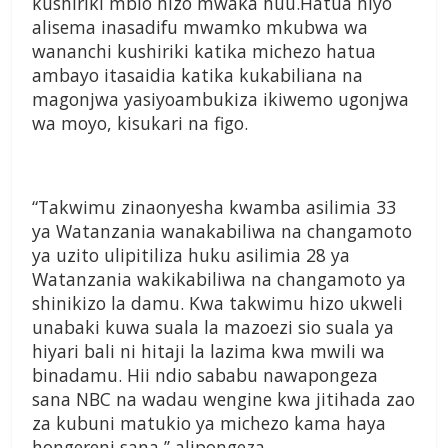
kushiriki mbio hizo mwaka huu.Hatua hiyo
alisema inasadifu mwamko mkubwa wa
wananchi kushiriki katika michezo hatua
ambayo itasaidia katika kukabiliana na
magonjwa yasiyoambukiza ikiwemo ugonjwa
wa moyo, kisukari na figo.
“Takwimu zinaonyesha kwamba asilimia 33
ya Watanzania wanakabiliwa na changamoto
ya uzito ulipitiliza huku asilimia 28 ya
Watanzania wakikabiliwa na changamoto ya
shinikizo la damu. Kwa takwimu hizo ukweli
unabaki kuwa suala la mazoezi sio suala ya
hiyari bali ni hitaji la lazima kwa mwili wa
binadamu. Hii ndio sababu nawapongeza
sana NBC na wadau wengine kwa jitihada zao
za kubuni matukio ya michezo kama haya
hongereni sana,’’ alipongeza