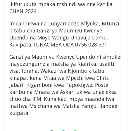
ikifurukuta mpaka mshindi wa nne katika
CHAN 2024.
Imeandikwa na Lunyamadzo Mlyuka, Mtunzi
kitabu cha Ganzi ya Maumivu Kwenye
Upendo na Moyo Wangu Unavuja Damu.
Kuvipata TUNAOMBA ODA 0756 028 371.
Ganzi ya Maumivu Kwenye Upendo ni simulizi
inayozungumzia maisha ya Kiafrika, usaliti,
visa, furaha. Wakazi wa Njombe kitabu
kinapatikana Mtaa wa Mpechi kwa Chris
Jabari, Kigamboni kwa Tupokigwe, Posta
karibu na Mnara wa Askari ukiwa unaelekea
chuo cha IFM. Kuna kazi mpya inaandaliwa
inaitwa Msichana wa Maisha Yangu, jiandae
kuipata.