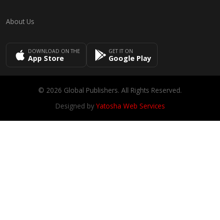
About Us
DOWNLOAD ON THE
GET IT ON
App Store
Google Play
© 2026 Global Publishers. All Rights Reserved.
Designed by
Yatosha Web Services