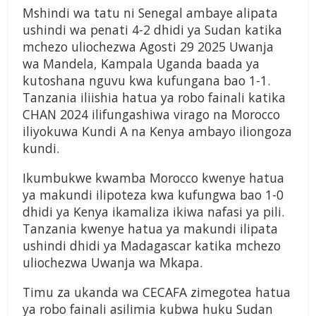
Mshindi wa tatu ni Senegal ambaye alipata
ushindi wa penati 4-2 dhidi ya Sudan katika
mchezo uliochezwa Agosti 29 2025 Uwanja
wa Mandela, Kampala Uganda baada ya
kutoshana nguvu kwa kufungana bao 1-1.
Tanzania iliishia hatua ya robo fainali katika
CHAN 2024 ilifungashiwa virago na Morocco
iliyokuwa Kundi A na Kenya ambayo iliongoza
kundi.
Ikumbukwe kwamba Morocco kwenye hatua
ya makundi ilipoteza kwa kufungwa bao 1-0
dhidi ya Kenya ikamaliza ikiwa nafasi ya pili.
Tanzania kwenye hatua ya makundi ilipata
ushindi dhidi ya Madagascar katika mchezo
uliochezwa Uwanja wa Mkapa.
Timu za ukanda wa CECAFA zimegotea hatua
ya robo fainali asilimia kubwa huku Sudan