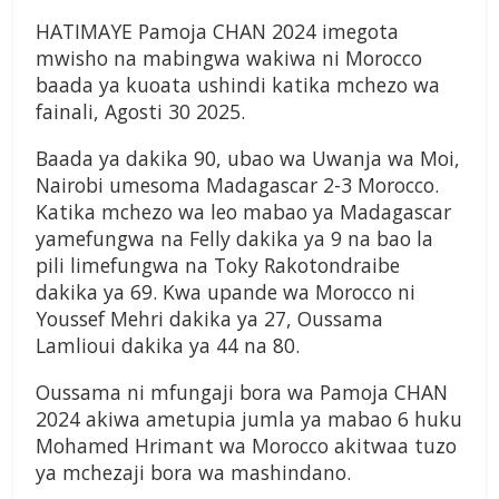
HATIMAYE Pamoja CHAN 2024 imegota
mwisho na mabingwa wakiwa ni Morocco
baada ya kuoata ushindi katika mchezo wa
fainali, Agosti 30 2025.
Baada ya dakika 90, ubao wa Uwanja wa Moi,
Nairobi umesoma Madagascar 2-3 Morocco.
Katika mchezo wa leo mabao ya Madagascar
yamefungwa na Felly dakika ya 9 na bao la
pili limefungwa na Toky Rakotondraibe
dakika ya 69. Kwa upande wa Morocco ni
Youssef Mehri dakika ya 27, Oussama
Lamlioui dakika ya 44 na 80.
Oussama ni mfungaji bora wa Pamoja CHAN
2024 akiwa ametupia jumla ya mabao 6 huku
Mohamed Hrimant wa Morocco akitwaa tuzo
ya mchezaji bora wa mashindano.