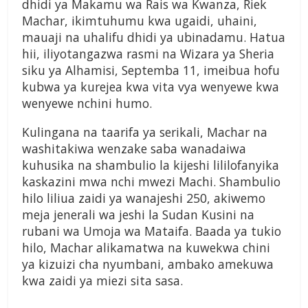
dhidi ya Makamu wa Rais wa Kwanza, Riek
Machar, ikimtuhumu kwa ugaidi, uhaini,
mauaji na uhalifu dhidi ya ubinadamu. Hatua
hii, iliyotangazwa rasmi na Wizara ya Sheria
siku ya Alhamisi, Septemba 11, imeibua hofu
kubwa ya kurejea kwa vita vya wenyewe kwa
wenyewe nchini humo.
Kulingana na taarifa ya serikali, Machar na
washitakiwa wenzake saba wanadaiwa
kuhusika na shambulio la kijeshi lililofanyika
kaskazini mwa nchi mwezi Machi. Shambulio
hilo liliua zaidi ya wanajeshi 250, akiwemo
meja jenerali wa jeshi la Sudan Kusini na
rubani wa Umoja wa Mataifa. Baada ya tukio
hilo, Machar alikamatwa na kuwekwa chini
ya kizuizi cha nyumbani, ambako amekuwa
kwa zaidi ya miezi sita sasa.