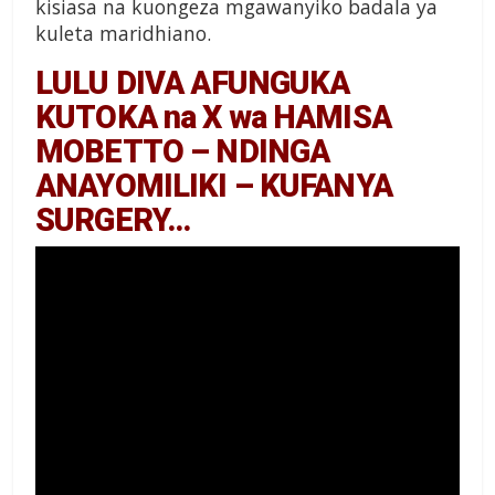
kisiasa na kuongeza mgawanyiko badala ya
kuleta maridhiano.
LULU DIVA AFUNGUKA
KUTOKA na X wa HAMISA
MOBETTO – NDINGA
ANAYOMILIKI – KUFANYA
SURGERY…