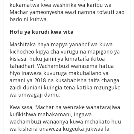
kukamatwa kwa washirika wa karibu wa
Machar yameonyesha wazi namna tofauti zao
bado ni kubwa.
Hofu ya kurudi kwa vita
Mashitaka haya mapya yanahofiwa kuwa
kichocheo kipya cha vurugu na mapigano ya
kisiasa, huku jamii ya kimataifa ikitoa
tahadhari. Wachambuzi wanasema hatua
hiyo inaweza kuvuruga makubaliano ya
amani ya 2018 na kusababisha taifa changa
zaidi duniani kuingia tena katika mzunguko
wa umwagaji damu.
Kwa sasa, Machar na wenzake wanatarajiwa
kufikishwa mahakamani, ingawa
wachambuzi wanaonya kuwa mchakato huu
wa kisheria unaweza kugeuka jukwaa la