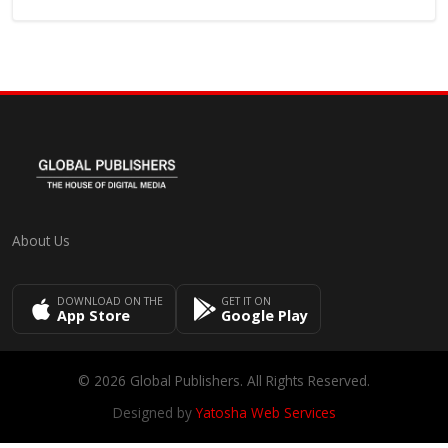
About Us
DOWNLOAD ON THE
GET IT ON
App Store
Google Play
© 2026 Global Publishers. All Rights Reserved.
Designed by
Yatosha Web Services