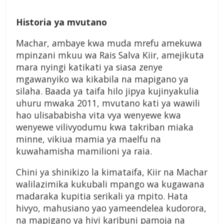
Historia ya mvutano
Machar, ambaye kwa muda mrefu amekuwa
mpinzani mkuu wa Rais Salva Kiir, amejikuta
mara nyingi katikati ya siasa zenye
mgawanyiko wa kikabila na mapigano ya
silaha. Baada ya taifa hilo jipya kujinyakulia
uhuru mwaka 2011, mvutano kati ya wawili
hao ulisababisha vita vya wenyewe kwa
wenyewe vilivyodumu kwa takriban miaka
minne, vikiua mamia ya maelfu na
kuwahamisha mamilioni ya raia.
Chini ya shinikizo la kimataifa, Kiir na Machar
walilazimika kukubali mpango wa kugawana
madaraka kupitia serikali ya mpito. Hata
hivyo, mahusiano yao yameendelea kudorora,
na mapigano ya hivi karibuni pamoja na