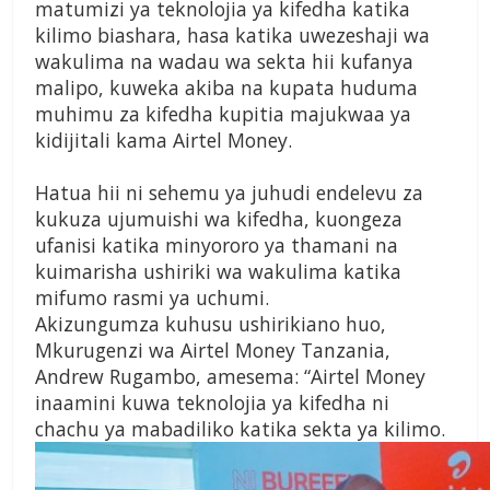
matumizi ya teknolojia ya kifedha katika
kilimo biashara, hasa katika uwezeshaji wa
wakulima na wadau wa sekta hii kufanya
malipo, kuweka akiba na kupata huduma
muhimu za kifedha kupitia majukwaa ya
kidijitali kama Airtel Money.
Hatua hii ni sehemu ya juhudi endelevu za
kukuza ujumuishi wa kifedha, kuongeza
ufanisi katika minyororo ya thamani na
kuimarisha ushiriki wa wakulima katika
mifumo rasmi ya uchumi.
Akizungumza kuhusu ushirikiano huo,
Mkurugenzi wa Airtel Money Tanzania,
Andrew Rugambo, amesema: “Airtel Money
inaamini kuwa teknolojia ya kifedha ni
chachu ya mabadiliko katika sekta ya kilimo.