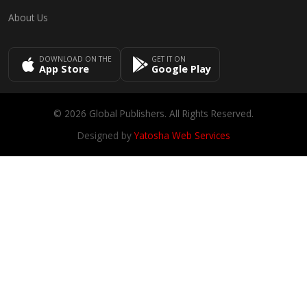
About Us
DOWNLOAD ON THE
GET IT ON
App Store
Google Play
© 2026 Global Publishers. All Rights Reserved.
Designed by
Yatosha Web Services