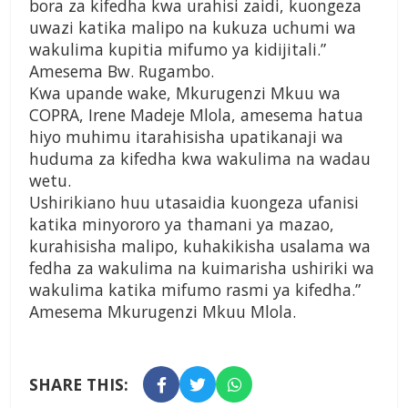
bora za kifedha kwa urahisi zaidi, kuongeza
uwazi katika malipo na kukuza uchumi wa
wakulima kupitia mifumo ya kidijitali.”
Amesema Bw. Rugambo.
Kwa upande wake, Mkurugenzi Mkuu wa
COPRA, Irene Madeje Mlola, amesema hatua
hiyo muhimu itarahisisha upatikanaji wa
huduma za kifedha kwa wakulima na wadau
wetu.
Ushirikiano huu utasaidia kuongeza ufanisi
katika minyororo ya thamani ya mazao,
kurahisisha malipo, kuhakikisha usalama wa
fedha za wakulima na kuimarisha ushiriki wa
wakulima katika mifumo rasmi ya kifedha.”
Amesema Mkurugenzi Mkuu Mlola.
SHARE THIS: