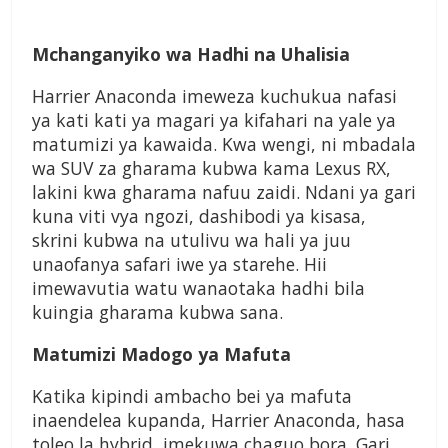
Mchanganyiko wa Hadhi na Uhalisia
Harrier Anaconda imeweza kuchukua nafasi
ya kati kati ya magari ya kifahari na yale ya
matumizi ya kawaida. Kwa wengi, ni mbadala
wa SUV za gharama kubwa kama Lexus RX,
lakini kwa gharama nafuu zaidi. Ndani ya gari
kuna viti vya ngozi, dashibodi ya kisasa,
skrini kubwa na utulivu wa hali ya juu
unaofanya safari iwe ya starehe. Hii
imewavutia watu wanaotaka hadhi bila
kuingia gharama kubwa sana.
Matumizi Madogo ya Mafuta
Katika kipindi ambacho bei ya mafuta
inaendelea kupanda, Harrier Anaconda, hasa
toleo la hybrid, imekuwa chaguo bora. Gari