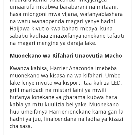
umaarufu mkubwa barabarani na mitaani,
hasa miongoni mwa vijana, wafanyabiashara
na watu wanaopenda magari yenye hadhi.
Haijawa kivutio kwa bahati mbaya; kuna
sababu kadhaa zinazoifanya ionekane tofauti
na magari mengine ya daraja lake.
Muonekano wa Kifahari Unaovutia Macho
Kwanza kabisa, Harrier Anaconda imebeba
muonekano wa kisasa na wa kifahari. Umbo
lake lenye mvuto wa kisport, taa kali za LED,
grill maridadi na mistari laini ya mwili
hufanya ionekane ya gharama kubwa hata
kabla ya mtu kuulizia bei yake. Muonekano
huu umeifanya Harrier ionekane kama gari la
hadhi ya juu, linaloendana na ladha ya kizazi
cha sasa.