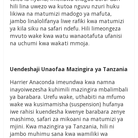
hili lina uwezo wa kutoa nguvu nzuri huku
likiwa na matumizi madogo ya mafuta,
jambo linalolifanya liwe rafiki kwa matumizi
ya kila siku na safari ndefu. Hili limeongeza
mvuto wake kwa watu wanaotafuta ufanisi
na uchumi kwa wakati mmoja.
Uendeshaji Unaofaa Mazingira ya Tanzania
Harrier Anaconda imeundwa kwa namna
inayoiwezesha kuhimili mazingira mbalimbali
ya barabara. Urefu wake, uthabiti na mfumo
wake wa kusimamisha (suspension) hufanya
iwe rahisi kuendesha kwenye barabara zenye
mashimo, safari za mikoani na matumizi ya
mjini. Kwa mazingira ya Tanzania, hili ni
jambo muhimu sana kwa wamiliki wa