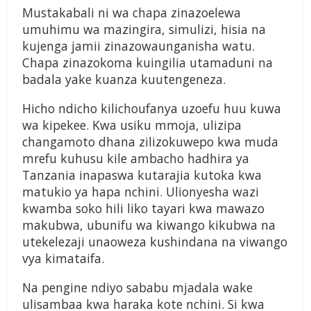
Mustakabali ni wa chapa zinazoelewa
umuhimu wa mazingira, simulizi, hisia na
kujenga jamii zinazowaunganisha watu.
Chapa zinazokoma kuingilia utamaduni na
badala yake kuanza kuutengeneza.
Hicho ndicho kilichoufanya uzoefu huu kuwa
wa kipekee. Kwa usiku mmoja, ulizipa
changamoto dhana zilizokuwepo kwa muda
mrefu kuhusu kile ambacho hadhira ya
Tanzania inapaswa kutarajia kutoka kwa
matukio ya hapa nchini. Ulionyesha wazi
kwamba soko hili liko tayari kwa mawazo
makubwa, ubunifu wa kiwango kikubwa na
utekelezaji unaoweza kushindana na viwango
vya kimataifa.
Na pengine ndiyo sababu mjadala wake
ulisambaa kwa haraka kote nchini. Si kwa