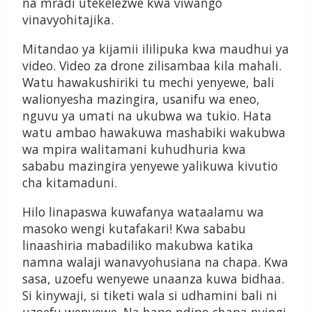
na mradi utekelezwe kwa viwango
vinavyohitajika.
Mitandao ya kijamii ililipuka kwa maudhui ya
video. Video za drone zilisambaa kila mahali.
Watu hawakushiriki tu mechi yenyewe, bali
walionyesha mazingira, usanifu wa eneo,
nguvu ya umati na ukubwa wa tukio. Hata
watu ambao hawakuwa mashabiki wakubwa
wa mpira walitamani kuhudhuria kwa
sababu mazingira yenyewe yalikuwa kivutio
cha kitamaduni.
Hilo linapaswa kuwafanya wataalamu wa
masoko wengi kutafakari! Kwa sababu
linaashiria mabadiliko makubwa katika
namna walaji wanavyohusiana na chapa. Kwa
sasa, uzoefu wenyewe unaanza kuwa bidhaa.
Si kinywaji, si tiketi wala si udhamini bali ni