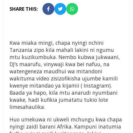
SHARE THIS:
Kwa miaka mingi, chapa nyingi nchini
Tanzania zipo kila mahali lakini ni ngumu
mtu kuzikumbuka. Nembo kubwa jukwaani,
DJ’s maarufu, vinywaji kwa bei nafuu, na
watengeneza maudhui wa mitandoni
wakituma video zisizofikisha ujumbe kamili
kwenye mitandao ya kijamii ( Instagram).
Baada ya hapo, kila mtu anarudi nyumbani
kwake, hadi kufikia jumatatu tukio lote
limesahaulika.
Huo umekuwa ni ukweli mchungu kwa chapa
nyingi zaidi barani Afrika. Kampuni inatumia