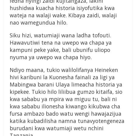
fedha nyingi zaidi kujitangaza, lakini
hushidwa kuacha historia isiyofutika kwa
wateja na walaji wake. Kibaya zaidi, walaji
nao wamegundua hilo.
Siku hizi, watumiaji wana ladha tofouti.
Hawavutiwi tena na uwepo wa chapa ya
kampuni peke yake, bali ubunifu uliopo
nyuma ya uwepo wa chapa hiyo.
Ndiyo maana, tukio walilolifanya Heineken
hivi karibuni la Kuonesha fainali za ligi ya
Mabingwa barani Ulaya limeacha historia ya
kipekee. Tukio hilo liliibua gumzo kitaifa, sio
kwa sababu ya mpira wa miguu tu, bali ni
kwa sababu ilionesha kiwango kikubwa cha
fursa ambazo bado watu wengi hawajazijua
katika kubadilisha namna tunavyotengeneza
burudani kwa watumiaji wetu nchini
Tanzania.