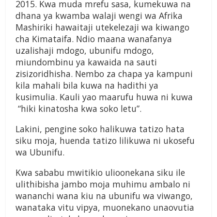
2015. Kwa muda mrefu sasa, kumekuwa na
dhana ya kwamba walaji wengi wa Afrika
Mashiriki hawaitaji utekelezaji wa kiwango
cha Kimataifa. Ndio maana wanafanya
uzalishaji mdogo, ubunifu mdogo,
miundombinu ya kawaida na sauti
zisizoridhisha. Nembo za chapa ya kampuni
kila mahali bila kuwa na hadithi ya
kusimulia. Kauli yao maarufu huwa ni kuwa
“hiki kinatosha kwa soko letu”.
Lakini, pengine soko halikuwa tatizo hata
siku moja, huenda tatizo lilikuwa ni ukosefu
wa Ubunifu.
Kwa sababu mwitikio ulioonekana siku ile
ulithibisha jambo moja muhimu ambalo ni
wananchi wana kiu na ubunifu wa viwango,
wanataka vitu vipya, muonekano unaovutia