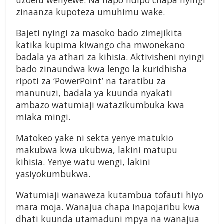
uzoefu wenyewe. Na hapo ndipo chapa nyingi
zinaanza kupoteza umuhimu wake.
Bajeti nyingi za masoko bado zimejikita
katika kupima kiwango cha mwonekano
badala ya athari za kihisia. Aktivisheni nyingi
bado zinaundwa kwa lengo la kuridhisha
ripoti za ‘PowerPoint’ na taratibu za
manunuzi, badala ya kuunda nyakati
ambazo watumiaji watazikumbuka kwa
miaka mingi.
Matokeo yake ni sekta yenye matukio
makubwa kwa ukubwa, lakini matupu
kihisia. Yenye watu wengi, lakini
yasiyokumbukwa.
Watumiaji wanaweza kutambua tofauti hiyo
mara moja. Wanajua chapa inapojaribu kwa
dhati kuunda utamaduni mpya na wanajua