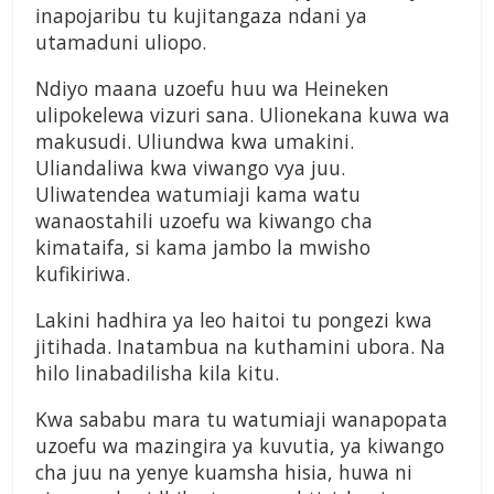
inapojaribu tu kujitangaza ndani ya
utamaduni uliopo.
Ndiyo maana uzoefu huu wa Heineken
ulipokelewa vizuri sana. Ulionekana kuwa wa
makusudi. Uliundwa kwa umakini.
Uliandaliwa kwa viwango vya juu.
Uliwatendea watumiaji kama watu
wanaostahili uzoefu wa kiwango cha
kimataifa, si kama jambo la mwisho
kufikiriwa.
Lakini hadhira ya leo haitoi tu pongezi kwa
jitihada. Inatambua na kuthamini ubora. Na
hilo linabadilisha kila kitu.
Kwa sababu mara tu watumiaji wanapopata
uzoefu wa mazingira ya kuvutia, ya kiwango
cha juu na yenye kuamsha hisia, huwa ni