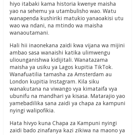
hiyo itabaki kama historia kwenye maisha
yao na sehemu ya utambulisho wao. Watu
wanapenda kushiriki matukio yanaoakisi utu
wao wa ndani, na mtindo wa maisha
wanaoutamani.
Hali hii inaonekana zaidi kwa vijana wa mijini
ambao sasa wanaishi katika ulimwengu
uliounganishwa kidijitali. Wanatazama
maisha ya usiku ya Lagos kupitia TikTok.
Wanafuatilia tamasha za Amsterdam au
London kupitia Instagram. Kila siku
wanakutana na viwango vya kimataifa vya
ubunifu na mandhari ya kisasa. Matarajio yao
yamebadilika sana zaidi ya chapa za kampuni
nyingi walipofikia.
Hata hivyo kuna Chapa za Kampuni nyingi
zaidi bado zinafanya kazi zikiwa na maono ya