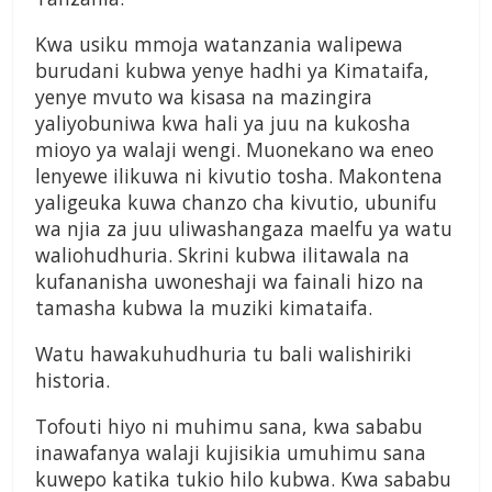
Kwa usiku mmoja watanzania walipewa
burudani kubwa yenye hadhi ya Kimataifa,
yenye mvuto wa kisasa na mazingira
yaliyobuniwa kwa hali ya juu na kukosha
mioyo ya walaji wengi. Muonekano wa eneo
lenyewe ilikuwa ni kivutio tosha. Makontena
yaligeuka kuwa chanzo cha kivutio, ubunifu
wa njia za juu uliwashangaza maelfu ya watu
waliohudhuria. Skrini kubwa ilitawala na
kufananisha uwoneshaji wa fainali hizo na
tamasha kubwa la muziki kimataifa.
Watu hawakuhudhuria tu bali walishiriki
historia.
Tofouti hiyo ni muhimu sana, kwa sababu
inawafanya walaji kujisikia umuhimu sana
kuwepo katika tukio hilo kubwa. Kwa sababu