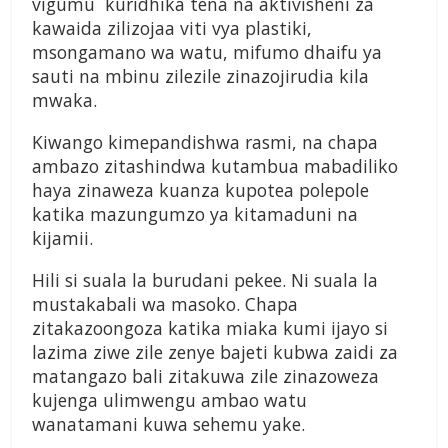
vigumu kuridhika tena na aktivisheni za
kawaida zilizojaa viti vya plastiki,
msongamano wa watu, mifumo dhaifu ya
sauti na mbinu zilezile zinazojirudia kila
mwaka.
Kiwango kimepandishwa rasmi, na chapa
ambazo zitashindwa kutambua mabadiliko
haya zinaweza kuanza kupotea polepole
katika mazungumzo ya kitamaduni na
kijamii.
Hili si suala la burudani pekee. Ni suala la
mustakabali wa masoko. Chapa
zitakazoongoza katika miaka kumi ijayo si
lazima ziwe zile zenye bajeti kubwa zaidi za
matangazo bali zitakuwa zile zinazoweza
kujenga ulimwengu ambao watu
wanatamani kuwa sehemu yake.