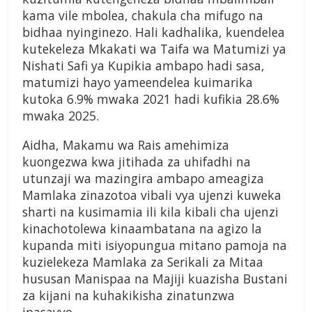
kama vile mbolea, chakula cha mifugo na
bidhaa nyinginezo. Hali kadhalika, kuendelea
kutekeleza Mkakati wa Taifa wa Matumizi ya
Nishati Safi ya Kupikia ambapo hadi sasa,
matumizi hayo yameendelea kuimarika
kutoka 6.9% mwaka 2021 hadi kufikia 28.6%
mwaka 2025.
Aidha, Makamu wa Rais amehimiza
kuongezwa kwa jitihada za uhifadhi na
utunzaji wa mazingira ambapo ameagiza
Mamlaka zinazotoa vibali vya ujenzi kuweka
sharti na kusimamia ili kila kibali cha ujenzi
kinachotolewa kinaambatana na agizo la
kupanda miti isiyopungua mitano pamoja na
kuzielekeza Mamlaka za Serikali za Mitaa
hususan Manispaa na Majiji kuazisha Bustani
za kijani na kuhakikisha zinatunzwa