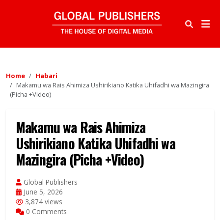
Home
Habari
Makamu wa Rais Ahimiza Ushirikiano Katika Uhifadhi wa Mazingira
(Picha +Video)
Makamu wa Rais Ahimiza
Ushirikiano Katika Uhifadhi wa
Mazingira (Picha +Video)
Global Publishers
June 5, 2026
3,874 views
0 Comments