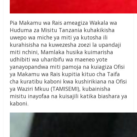
Pia Makamu wa Rais ameagiza Wakala wa
Huduma za Misitu Tanzania kuhakikisha
uwepo wa miche ya miti ya kutosha ili
kurahisisha na kuwezesha zoezi la upandaji
miti nchini, Mamlaka husika kuimarisha
udhibiti wa uharibifu wa maeneo yote
yanayopandwa miti pamoja na kuiagiza Ofisi
ya Makamu wa Rais kupitia kituo cha Taifa
cha kuratibu kaboni kwa kushirikiana na Ofisi
ya Waziri Mkuu (TAMISEMI), kubainisha
misitu inayofaa na kuisajili katika biashara ya
kaboni.