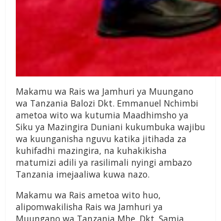
Makamu wa Rais wa Jamhuri ya Muungano
wa Tanzania Balozi Dkt. Emmanuel Nchimbi
ametoa wito wa kutumia Maadhimsho ya
Siku ya Mazingira Duniani kukumbuka wajibu
wa kuunganisha nguvu katika jitihada za
kuhifadhi mazingira, na kuhakikisha
matumizi adili ya rasilimali nyingi ambazo
Tanzania imejaaliwa kuwa nazo.
Makamu wa Rais ametoa wito huo,
alipomwakilisha Rais wa Jamhuri ya
Muungano wa Tanzania Mhe. Dkt. Samia