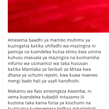
Amesema baadhi ya mambo muhimu ya
kuzingatia katika uhifadhi wa mazingira ni
pamoja na kuendelea kutoa elimu kwa umma
kuhusu masuala ya mazingira na kuimarisha
mfumo wa usimamizi wa taka hususan
katika Mamlaka za Serikali za Mitaa kwa
dhana ya uchumi rejeshi, kwa kuwa maeneo
mengi bado hali ya usafi haridhishi.
Makamu wa Rais ameongeza kwamba, ni
vema kuendelea kubadili mtazamo ili
kuziona taka kama fursa ya kiuchumi na
kuzitumia kutengeneza bidhaa mbalimbali