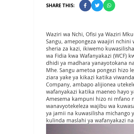
SHARE THIS:
Waziri wa Nchi, Ofisi ya Waziri Mku
Sangu, amepongeza waajiri nchini
sheria za kazi, ikiwemo kuwasilis
wa Fidia kwa Wafanyakazi (WCF) kw
dhidi ya madhara yanayotokana na
Mhe. Sangu ametoa pongezi hizo leo
ziara yake ya kikazi katika viwand
Company, ambapo alijionea utekele
wafanyakazi katika maeneo hayo ya
Amesema kampuni hizo ni mfano 
wanavyotekeleza wajibu wa kuwasaj
ya jamii na kuwasilisha michango 
kulinda maslahi ya wafanyakazi na