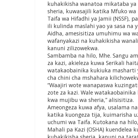
kuhakikisha wanatoa mikataba ya 
sheria, kuwasajili katika Mfuko w
Taifa wa Hifadhi ya Jamii (NSSF),
ili kulinda maslahi yao ya sasa na 
Aidha, amesisitiza umuhimu wa waa
wafanyakazi na kuhakikisha wanali
kanuni zilizowekwa.
Sambamba na hilo, Mhe. Sangu ame
za kazi, akieleza kuwa Serikali hai
watakaobainika kukiuka masharti 
cha chini cha mshahara kilichowekw
“Waajiri wote wanapaswa kuzingati
zote za kazi. Wale watakaobainik
kwa mujibu wa sheria,” alisisitiza.
Ameongeza kuwa afya, usalama na
katika kuongeza tija, kuimarisha 
uchumi wa Taifa. Kutokana na hilo,
Mahali pa Kazi (OSHA) kuendelea ku
kuhakikisha sheria, kanuni na tara