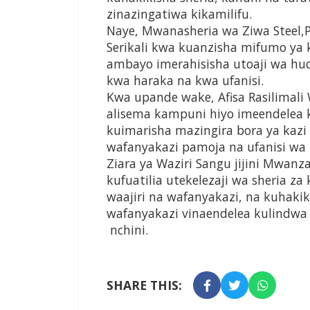
zinazingatiwa kikamilifu.
Naye, Mwanasheria wa Ziwa Steel,Ph
Serikali kwa kuanzisha mifumo ya ki
ambayo imerahisisha utoaji wa h
kwa haraka na kwa ufanisi.
Kwa upande wake, Afisa Rasilimali 
alisema kampuni hiyo imeendelea 
kuimarisha mazingira bora ya kazi
wafanyakazi pamoja na ufanisi wa u
Ziara ya Waziri Sangu jijini Mwanza
kufuatilia utekelezaji wa sheria z
waajiri na wafanyakazi, na kuhaki
wafanyakazi vinaendelea kulindwa 
nchini.
SHARE THIS: