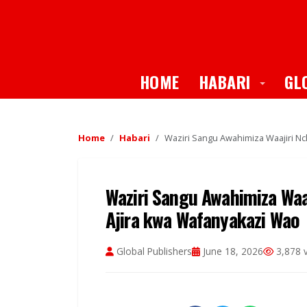
Toggle
HOME
HABARI
GL
Home
Habari
Waziri Sangu Awahimiza Waajiri Nc
Waziri Sangu Awahimiza Waa
Ajira kwa Wafanyakazi Wao
Global Publishers
June 18, 2026
3,878 