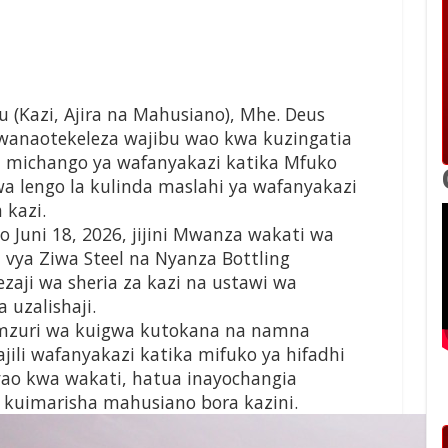
u (Kazi, Ajira na Mahusiano), Mhe. Deus
 wanaotekeleza wajibu wao kwa kuzingatia
ha michango ya wafanyakazi katika Mfuko
a lengo la kulinda maslahi ya wafanyakazi
 kazi.
 Juni 18, 2026, jijini Mwanza wakati wa
a vya Ziwa Steel na Nyanza Bottling
zaji wa sheria za kazi na ustawi wa
 uzalishaji.
mzuri wa kuigwa kutokana na namna
ili wafanyakazi katika mifuko ya hifadhi
yao kwa wakati, hatua inayochangia
 kuimarisha mahusiano bora kazini.