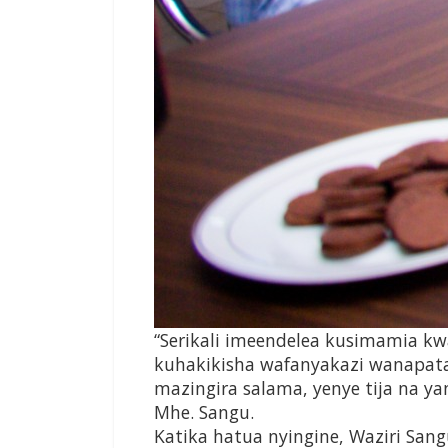
“Serikali imeendelea kusimamia kwa 
kuhakikisha wafanyakazi wanapata 
mazingira salama, yenye tija na y
Mhe. Sangu.
Katika hatua nyingine, Waziri San