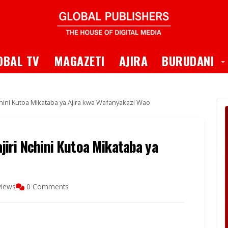
 Dropdown
T
OBAL TV
MAGAZETI
AJIRA
BURUDANI
hini Kutoa Mikataba ya Ajira kwa Wafanyakazi Wao
jiri Nchini Kutoa Mikataba ya
views
0 Comments