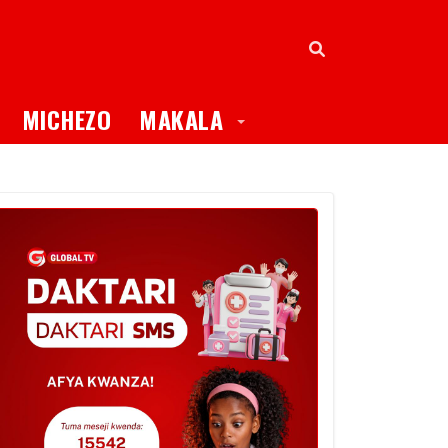
oggle Dropdown
Toggle Dropdown
MICHEZO
MAKALA