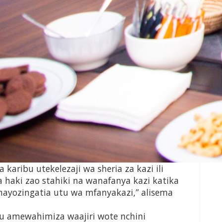
karibu utekelezaji wa sheria za kazi ili
haki zao stahiki na wanafanya kazi katika
anayozingatia utu wa mfanyakazi,” alisema
gu amewahimiza waajiri wote nchini