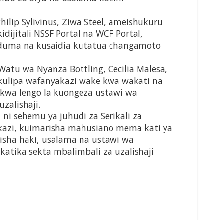
ilip Sylivinus, Ziwa Steel, ameishukuru
dijitali NSSF Portal na WCF Portal,
uduma na kusaidia kutatua changamoto
Watu wa Nyanza Bottling, Cecilia Malesa,
kulipa wafanyakazi wake kwa wakati na
 kwa lengo la kuongeza ustawi wa
zalishaji.
 ni sehemu ya juhudi za Serikali za
a kazi, kuimarisha mahusiano mema kati ya
kisha haki, usalama na ustawi wa
katika sekta mbalimbali za uzalishaji