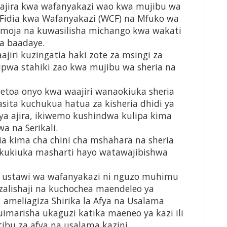
ajira kwa wafanyakazi wao kwa mujibu wa
a Fidia kwa Wafanyakazi (WCF) na Mfuko wa
 pamoja na kuwasilisha michango kwa wakati
ya baadaye.
jiri kuzingatia haki zote za msingi za
pwa stahiki zao kwa mujibu wa sheria na
toa onyo kwa waajiri wanaokiuka sheria
tasita kuchukua hatua za kisheria dhidi ya
ya ajira, ikiwemo kushindwa kulipa kima
a na Serikali.
a kima cha chini cha mshahara na sheria
a kukiuka masharti hayo watawajibishwa
 ustawi wa wafanyakazi ni nguzo muhimu
uzalishaji na kuchochea maendeleo ya
 ameliagiza Shirika la Afya na Usalama
imarisha ukaguzi katika maeneo ya kazi ili
tibu za afya na usalama kazini