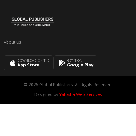
About Us
DOWNLOAD ON THE
GET IT ON
App Store
Google Play
© 2026 Global Publishers. All Rights Reserved.
Designed by
Yatosha Web Services