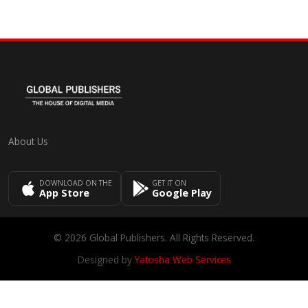
About Us
DOWNLOAD ON THE
GET IT ON
App Store
Google Play
© 2026 Global Publishers. All Rights Reserved.
Designed by
Yatosha Web Services