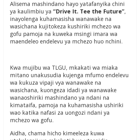
Alisema mashindano hayo yatafanyika chini
ya kaulimbiu ya
“Drive It. Tee the Future”
,
inayolenga kuhamasisha wanawake na
wasichana kujitokeza kushiriki mchezo wa
gofu pamoja na kuweka msingi imara wa
maendeleo endelevu ya mchezo huo nchini.
Kwa mujibu wa TLGU, mkakati wa miaka
mitano unakusudia kujenga mfumo endelevu
wa kukuza vipaji vya wanawake na
wasichana, kuongeza idadi ya wanawake
wanaoshiriki mashindano ya ndani na
kimataifa, pamoja na kuhamasisha ushiriki
wao katika nafasi za uongozi ndani ya
mchezo wa gofu.
Aidha, chama hicho kimeeleza kuwa