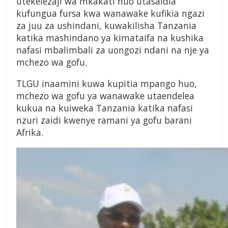
utekelezaji wa mkakati huo utasaidia
kufungua fursa kwa wanawake kufikia ngazi
za juu za ushindani, kuwakilisha Tanzania
katika mashindano ya kimataifa na kushika
nafasi mbalimbali za uongozi ndani na nje ya
mchezo wa gofu.
TLGU inaamini kuwa kupitia mpango huo,
mchezo wa gofu ya wanawake utaendelea
kukua na kuiweka Tanzania katika nafasi
nzuri zaidi kwenye ramani ya gofu barani
Afrika.