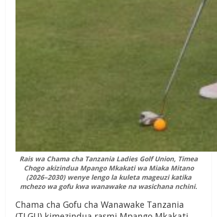
Rais wa Chama cha Tanzania Ladies Golf Union, Timea
Chogo akizindua Mpango Mkakati wa Miaka Mitano
(2026–2030) wenye lengo la kuleta mageuzi katika
mchezo wa gofu kwa wanawake na wasichana nchini.
Chama cha Gofu cha Wanawake Tanzania
(TLGU) kimezindua rasmi Mpango Mkakati