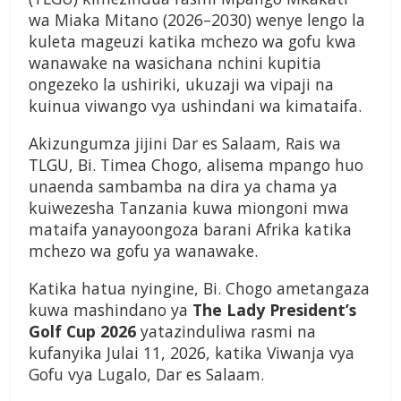
wa Miaka Mitano (2026–2030) wenye lengo la
kuleta mageuzi katika mchezo wa gofu kwa
wanawake na wasichana nchini kupitia
ongezeko la ushiriki, ukuzaji wa vipaji na
kuinua viwango vya ushindani wa kimataifa.
Akizungumza jijini Dar es Salaam, Rais wa
TLGU, Bi. Timea Chogo, alisema mpango huo
unaenda sambamba na dira ya chama ya
kuiwezesha Tanzania kuwa miongoni mwa
mataifa yanayoongoza barani Afrika katika
mchezo wa gofu ya wanawake.
Katika hatua nyingine, Bi. Chogo ametangaza
kuwa mashindano ya
The Lady President’s
Golf Cup 2026
yatazinduliwa rasmi na
kufanyika Julai 11, 2026, katika Viwanja vya
Gofu vya Lugalo, Dar es Salaam.