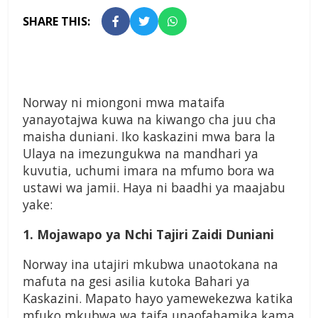
SHARE THIS:
Norway ni miongoni mwa mataifa
yanayotajwa kuwa na kiwango cha juu cha
maisha duniani. Iko kaskazini mwa bara la
Ulaya na imezungukwa na mandhari ya
kuvutia, uchumi imara na mfumo bora wa
ustawi wa jamii. Haya ni baadhi ya maajabu
yake:
1. Mojawapo ya Nchi Tajiri Zaidi Duniani
Norway ina utajiri mkubwa unaotokana na
mafuta na gesi asilia kutoka Bahari ya
Kaskazini. Mapato hayo yamewekezwa katika
mfuko mkubwa wa taifa unaofahamika kama