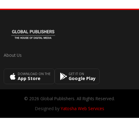
About Us
DOWNLOAD ON THE
GET IT ON
App Store
Google Play
© 2026 Global Publishers. All Rights Reserved.
Designed by
Yatosha Web Services