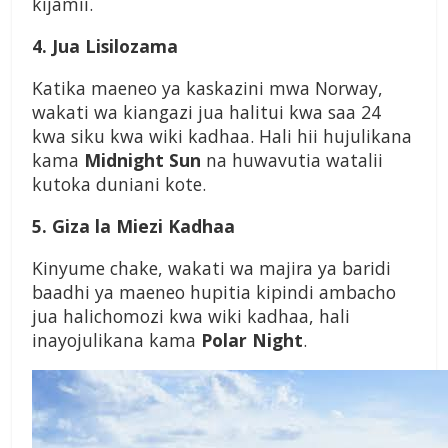
kijamii.
4. Jua Lisilozama
Katika maeneo ya kaskazini mwa Norway,
wakati wa kiangazi jua halitui kwa saa 24
kwa siku kwa wiki kadhaa. Hali hii hujulikana
kama
Midnight Sun
na huwavutia watalii
kutoka duniani kote.
5. Giza la Miezi Kadhaa
Kinyume chake, wakati wa majira ya baridi
baadhi ya maeneo hupitia kipindi ambacho
jua halichomozi kwa wiki kadhaa, hali
inayojulikana kama
Polar Night
.