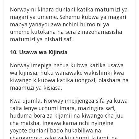
Norway ni kinara duniani katika matumizi ya
magari ya umeme. Sehemu kubwa ya magari
mapya yanayouzwa nchini humo ni ya
umeme kutokana na sera zinazohamasisha
matumizi ya nishati safi.
10. Usawa wa Kijinsia
Norway imepiga hatua kubwa katika usawa
wa kijinsia, huku wanawake wakishiriki kwa
kiwango kikubwa katika uongozi, biashara na
maamuzi ya kisiasa.
Kwa ujumla, Norway imejijengea sifa ya kuwa
taifa lenye uchumi imara, mazingira safi,
huduma bora za kijamii na kiwango cha juu
cha maisha, ingawa kama nchi nyingine
yoyote duniani bado hukabiliwa na
changamoto zake za kiuchumi, kijamii na