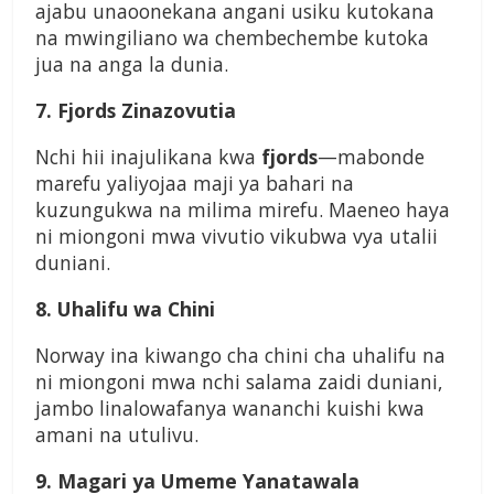
ajabu unaoonekana angani usiku kutokana
na mwingiliano wa chembechembe kutoka
jua na anga la dunia.
7. Fjords Zinazovutia
Nchi hii inajulikana kwa
fjords
—mabonde
marefu yaliyojaa maji ya bahari na
kuzungukwa na milima mirefu. Maeneo haya
ni miongoni mwa vivutio vikubwa vya utalii
duniani.
8. Uhalifu wa Chini
Norway ina kiwango cha chini cha uhalifu na
ni miongoni mwa nchi salama zaidi duniani,
jambo linalowafanya wananchi kuishi kwa
amani na utulivu.
9. Magari ya Umeme Yanatawala