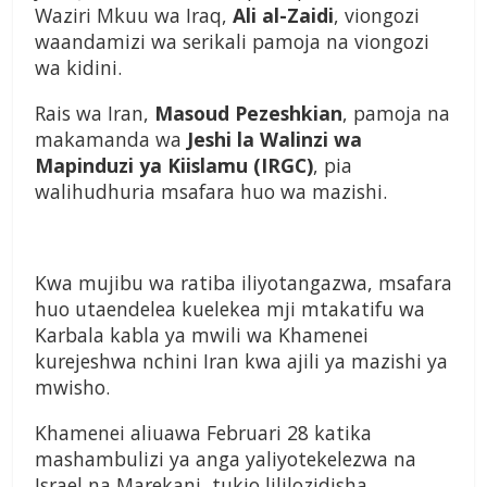
Waziri Mkuu wa Iraq,
Ali al-Zaidi
, viongozi
waandamizi wa serikali pamoja na viongozi
wa kidini.
Rais wa Iran,
Masoud Pezeshkian
, pamoja na
makamanda wa
Jeshi la Walinzi wa
Mapinduzi ya Kiislamu (IRGC)
, pia
walihudhuria msafara huo wa mazishi.
Kwa mujibu wa ratiba iliyotangazwa, msafara
huo utaendelea kuelekea mji mtakatifu wa
Karbala kabla ya mwili wa Khamenei
kurejeshwa nchini Iran kwa ajili ya mazishi ya
mwisho.
Khamenei aliuawa Februari 28 katika
mashambulizi ya anga yaliyotekelezwa na
Israel na Marekani, tukio lililozidisha