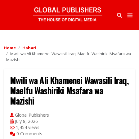
Home
Habari
Mwili wa Ali Khamenei Wawasili Iraq, Maelfu Washiriki Msafara wa
Mazishi
Mwili wa Ali Khamenei Wawasili Iraq,
Maelfu Washiriki Msafara wa
Mazishi
Global Publishers
July 8, 2026
1,454 views
0 Comments