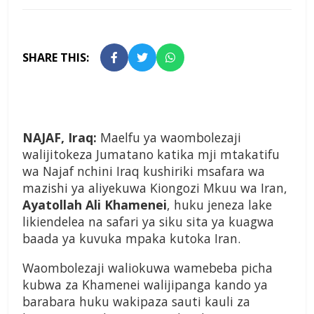
SHARE THIS:
NAJAF, Iraq:
Maelfu ya waombolezaji
walijitokeza Jumatano katika mji mtakatifu
wa Najaf nchini Iraq kushiriki msafara wa
mazishi ya aliyekuwa Kiongozi Mkuu wa Iran,
Ayatollah Ali Khamenei
, huku jeneza lake
likiendelea na safari ya siku sita ya kuagwa
baada ya kuvuka mpaka kutoka Iran.
Waombolezaji waliokuwa wamebeba picha
kubwa za Khamenei walijipanga kando ya
barabara huku wakipaza sauti kauli za