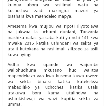
kuinua ubora wa rasilimali watu na
kuchochea zaidi mazingira mazuri ya
biashara kwa maendeleo mapya.
Amesema kwa mujibu wa ripoti iliyotolewa
na jukwaa la uchumi duniani, Tanzania
inashika nafasi ya saba kati ya nchi 141 kwa
mwaka 2015 katika ushindani wa sekta ya
utalii kutokana na rasilimali zilizopo za asili
kuwa nyingi.
Aidha kwa upande wa wajumbe
waliohudhuria mkutano huo walitoa
mapendekezo yao kwa kusema kuwa uwezo
wa sekta binafsi katika kutekeleza
mabadiliko ya uchochezi katika utalii
utakuwa bora kama utalindwa na
ushirikishwaji wa wazi kupitia sekta za
umma.