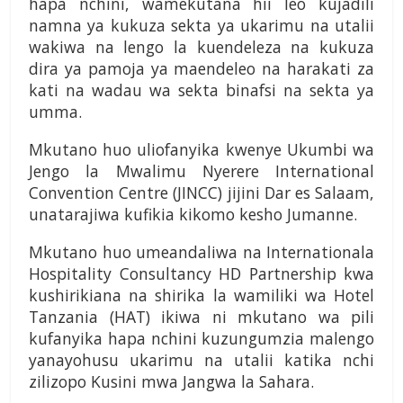
hapa nchini, wamekutana hii leo kujadili
namna ya kukuza sekta ya ukarimu na utalii
wakiwa na lengo la kuendeleza na kukuza
dira ya pamoja ya maendeleo na harakati za
kati na wadau wa sekta binafsi na sekta ya
umma.
Mkutano huo uliofanyika kwenye Ukumbi wa
Jengo la Mwalimu Nyerere International
Convention Centre (JINCC) jijini Dar es Salaam,
unatarajiwa kufikia kikomo kesho Jumanne.
Mkutano huo umeandaliwa na Internationala
Hospitality Consultancy HD Partnership kwa
kushirikiana na shirika la wamiliki wa Hotel
Tanzania (HAT) ikiwa ni mkutano wa pili
kufanyika hapa nchini kuzungumzia malengo
yanayohusu ukarimu na utalii katika nchi
zilizopo Kusini mwa Jangwa la Sahara.