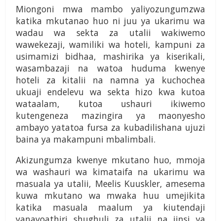
Miongoni mwa mambo yaliyozungumzwa
katika mkutanao huo ni juu ya ukarimu wa
wadau wa sekta za utalii wakiwemo
wawekezaji, wamiliki wa hoteli, kampuni za
usimamizi bidhaa, mashirika ya kiserikali,
wasambazaji na watoa huduma kwenye
hoteli za kitalii na namna ya kuchochea
ukuaji endelevu wa sekta hizo kwa kutoa
wataalam, kutoa ushauri ikiwemo
kutengeneza mazingira ya maonyesho
ambayo yatatoa fursa za kubadilishana ujuzi
baina ya makampuni mbalimbali.
Akizungumza kwenye mkutano huo, mmoja
wa washauri wa kimataifa na ukarimu wa
masuala ya utalii, Meelis Kuuskler, amesema
kuwa mkutano wa mwaka huu umejikita
katika masuala maalum ya kiutendaji
yanayoathiri shughuli za utalii na jinsi ya