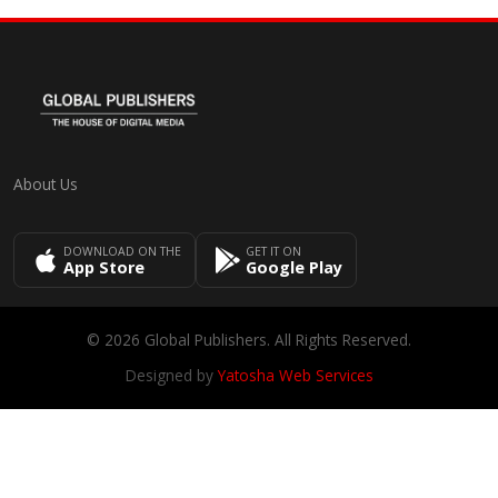
About Us
DOWNLOAD ON THE
GET IT ON
App Store
Google Play
© 2026 Global Publishers. All Rights Reserved.
Designed by
Yatosha Web Services