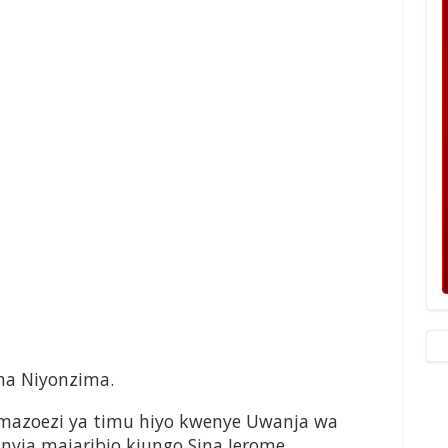
na Niyonzima.
 mazoezi ya timu hiyo kwenye Uwanja wa
nyia majaribio kiungo Sina Jerome