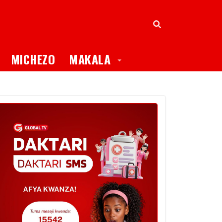
oggle Dropdown
Toggle Dropdown
MICHEZO
MAKALA