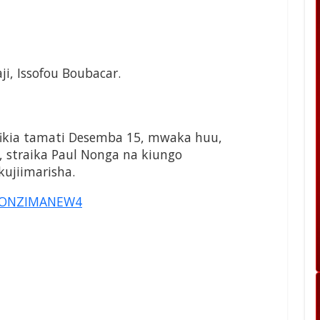
i, Issofou Boubacar.
ofikia tamati Desemba 15, mwaka huu,
u, straika Paul Nonga na kiungo
kujiimarisha.