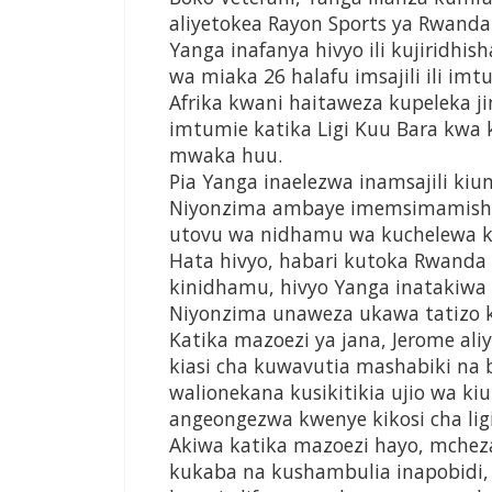
aliyetokea Rayon Sports ya Rwanda
Yanga inafanya hivyo ili kujiridh
wa miaka 26 halafu imsajili ili im
Afrika kwani haitaweza kupeleka jin
imtumie katika Ligi Kuu Bara kw
mwaka huu.
Pia Yanga inaelezwa inamsajili kiu
Niyonzima ambaye imemsimamisha
utovu wa nidhamu wa kuchelewa k
Hata hivyo, habari kutoka Rwanda z
kinidhamu, hivyo Yanga inatakiwa
Niyonzima unaweza ukawa tatizo 
Katika mazoezi ya jana, Jerome aliy
kiasi cha kuwavutia mashabiki na
walionekana kusikitikia ujio wa 
angeongezwa kwenye kikosi cha lig
Akiwa katika mazoezi hayo, mchez
kukaba na kushambulia inapobidi