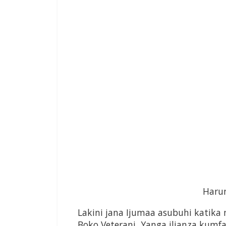
Haru
Lakini jana Ijumaa asubuhi katika
Boko Veterani, Yanga ilianza kumfa