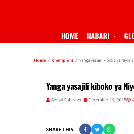
Toggle
HOME
HABARI
GL
Home
Championi
Yanga yasajili kiboko ya Niyon
Yanga yasajili kiboko ya Ni
Global Publishers
December 19, 2015
4
SHARE THIS: