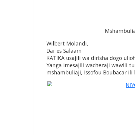
Mshambuliaj
Wilbert Molandi,
Dar es Salaam
KATIKA usajili wa dirisha dogo uli
Yanga imesajili wachezaji wawili t
mshambuliaji, Issofou Boubacar ili 