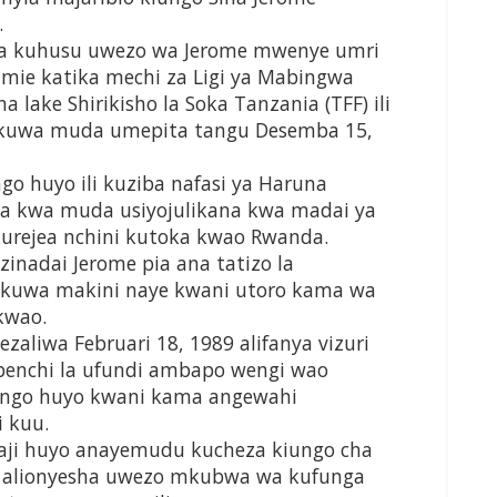
.
isha kuhusu uwezo wa Jerome mwenye umri
tumie katika mechi za Ligi ya Mabingwa
a lake Shirikisho la Soka Tanzania (TFF) ili
a kuwa muda umepita tangu Desemba 15,
ngo huyo ili kuziba nafasi ya Haruna
 kwa muda usiyojulikana kwa madai ya
urejea nchini kutoka kwao Rwanda.
inadai Jerome pia ana tatizo la
 kuwa makini naye kwani utoro kama wa
kwao.
ezaliwa Februari 18, 1989 alifanya vizuri
 benchi la ufundi ambapo wengi wao
kiungo huyo kwani kama angewahi
i kuu.
aji huyo anayemudu kucheza kiungo cha
, alionyesha uwezo mkubwa wa kufunga