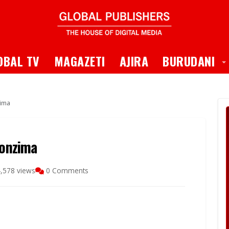
 Dropdown
T
OBAL TV
MAGAZETI
AJIRA
BURUDANI
zima
yonzima
,578 views
0 Comments