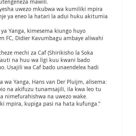
utengeneza mawili.
nyesha uwezo mkubwa wa kumiliki mpira
je ya eneo la hatari la adui huku akitumia
 ya Yanga, kimesema kiungo huyo
m FC, Didier Kavumbagu ambaye aliwahi
heze mechi za Caf (Shirikisho la Soka
fauti na huu wa ligi kuu kwani bado
o. Usajili wa Caf bado unaendelea hadi
 wa Yanga, Hans van Der Pluijm, alisema:
 na akifuzu tunamsajili, ila kwa leo tu
a nimefurahishwa na uwezo wake.
ki mpira, kupiga pasi na hata kufunga.”