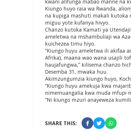
kwani alifunga mabao manne na k
Kiungo huyo raia wa Rwanda, alio
na kupiga mashuti makali kutoka n
miguu yote kufanya hivyo.
Chanzo kutoka Kamati ya Utendaji
ameletwa na mshambuliaji wa Aza
kuichezea timu hiyo.
“Kiungo huyu ameletwa ili akifaa ac
Afrika), maana wao wana usajili to
haujafungwa,” kilisema chanzo hich
Desemba 31, mwaka huu.
Akimzungumzia kiungo huyo, Kocha
“Kiungo huyu amekuja kwa majaribio
nimemuangalia kwa muda mfupi n
“Ni kiungo mzuri anayeweza kumili
SHARE THIS: