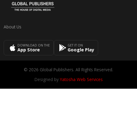
About Us
DOWNLOAD ON THE
GET IT ON
App Store
Google Play
© 2026 Global Publishers. All Rights Reserved.
Designed by
Yatosha Web Services