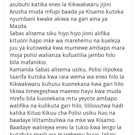
asubuhi katika eneo la Kikwakwaru jijini
Arusha muda mfupi baada ya Kisamo kutoka
nyumbani kwake akiwa na gari aina ya
Mazda.
Sabas alisema siku hiyo hiyo jioni alifika
kituoni hapo mke wa marehemu na kueleza
juu ya kutoweka kwa mumewe ambapo mara
moja polisi walianza kufuatilia jambo hilo
bila mafanikio.
Kamanda Sabas alisema usiku, Polisi ilipokea
taarifa kutoka kwa raia wema wa eneo hilo la
Kikwakwaru kuhusu kuonekana kwa gari hilo
likiwa limeegeshwa maeneo hayo kwa muda
mrefu bila kuonekana mtu yeyote ambapo
walifika na kulikuta gari hilo, lililovutwa hadi
katika Kituo Kikuu cha Polisi usiku huo na
baadaye lilitambuliwa na mke wa Kisamo.
Baadaye walirejea eneo la tukio kwa lengo la
kutafuta mwili wa marehemu huyo, lakini