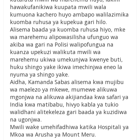
hawakufanikiwa kuupata mwili wala
kumuona kachero huyo ambapo walilazimika
kuomba ruhusa ya kupekua gari hilo.
Alisema baada ya kuomba ruhusa hiyo, mke
wa marehemu alipowasilisha ufunguo wa
akiba wa gari na Polisi walipofungua na
kuanza upekuzi walikuta mwili wa
marehemu ukiwa umekunjwa kwenye buti,
huku shingo yake ikiwa imechinjwa eneo la
nyuma ya shingo yake.
Aidha, Kamanda Sabas alisema kwa mujibu
wa maelezo ya mkewe, mumewe alikuwa
mgonjwa na alikuwa akijiandaa kwa safari ya
India kwa matibabu, hivyo kabla ya tukio
walidhani alitekeleza gari baada ya kuzidiwa
na ugonjwa.
Mwili wake umehifadhiwa katika Hospitali ya
Mkoa wa Arusha ya Mount Meru.