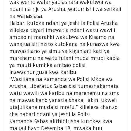
wakiwemo wafanyabiashara wakubwa wa
ndani na nje ya Arusha, watumishi wa serikali
na wanasiasa.
Habari kutoka ndani ya Jeshi la Polisi Arusha
zilieleza tayari imewatia ndani watu wawili
ambao ni marafiki wakubwa wa Kisamo na
wanajua siri nzito kutokana na kunaswa kwa
mawasiliano ya simu ya kiganjani kati ya
marehemu na watu fulani muda mfupi kabla
ya mauti kumfika ambao polisi
inawachunguza kwa karibu.
“Wasiliana na Kamanda wa Polisi Mkoa wa
Arusha, Liberatus Sabas sisi tumeshakamata
watu wawili wa karibu na marehemu na sms
na mawasiliano yanatia shaka, lakini ukweli
utajulikana muda si mrefu,” kilieleza chanzo
cha habari ndani ya Jeshi la Polisi.
Kamanda Sabas alithibitisha kutokea kwa
mauaji hayo Desemba 18, mwaka huu