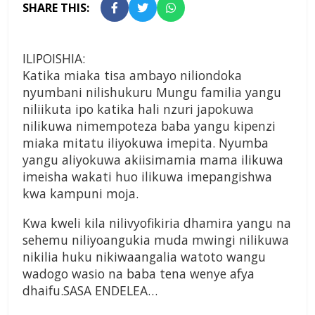
SHARE THIS:
ILIPOISHIA:
Katika miaka tisa ambayo niliondoka
nyumbani nilishukuru Mungu familia yangu
niliikuta ipo katika hali nzuri japokuwa
nilikuwa nimempoteza baba yangu kipenzi
miaka mitatu iliyokuwa imepita. Nyumba
yangu aliyokuwa akiisimamia mama ilikuwa
imeisha wakati huo ilikuwa imepangishwa
kwa kampuni moja.
Kwa kweli kila nilivyofikiria dhamira yangu na
sehemu niliyoangukia muda mwingi nilikuwa
nikilia huku nikiwaangalia watoto wangu
wadogo wasio na baba tena wenye afya
dhaifu.SASA ENDELEA…