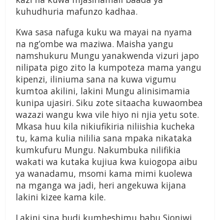
kuhudhuria mafunzo kadhaa.
Kwa sasa nafuga kuku wa mayai na nyama
na ng’ombe wa maziwa. Maisha yangu
namshukuru Mungu yanakwenda vizuri japo
nilipata pigo zito la kumpoteza mama yangu
kipenzi, iliniuma sana na kuwa vigumu
kumtoa akilini, lakini Mungu alinisimamia
kunipa ujasiri. Siku zote sitaacha kuwaombea
wazazi wangu kwa vile hiyo ni njia yetu sote.
Mkasa huu kila nikiufikiria niliishia kucheka
tu, kama kulia nililia sana mpaka nikataka
kumkufuru Mungu. Nakumbuka nilifikia
wakati wa kutaka kujiua kwa kuiogopa aibu
ya wanadamu, msomi kama mimi kuolewa
na mganga wa jadi, heri angekuwa kijana
lakini kizee kama kile.
Lakini sina budi kumheshimu babu Sionjwi