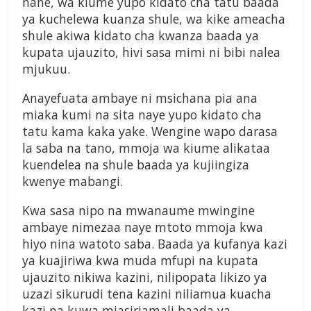
nane, wa kiume yupo kidato cha tatu baada
ya kuchelewa kuanza shule, wa kike ameacha
shule akiwa kidato cha kwanza baada ya
kupata ujauzito, hivi sasa mimi ni bibi nalea
mjukuu.
Anayefuata ambaye ni msichana pia ana
miaka kumi na sita naye yupo kidato cha
tatu kama kaka yake. Wengine wapo darasa
la saba na tano, mmoja wa kiume alikataa
kuendelea na shule baada ya kujiingiza
kwenye mabangi.
Kwa sasa nipo na mwanaume mwingine
ambaye nimezaa naye mtoto mmoja kwa
hiyo nina watoto saba. Baada ya kufanya kazi
ya kuajiriwa kwa muda mfupi na kupata
ujauzito nikiwa kazini, nilipopata likizo ya
uzazi sikurudi tena kazini niliamua kuacha
kazi na kuwa mjasiriamali baada ya