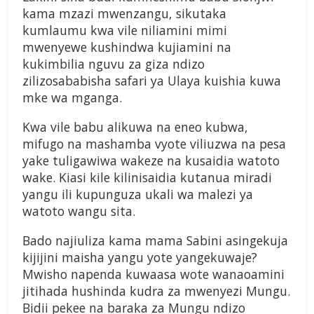
kama mzazi mwenzangu, sikutaka
kumlaumu kwa vile niliamini mimi
mwenyewe kushindwa kujiamini na
kukimbilia nguvu za giza ndizo
zilizosababisha safari ya Ulaya kuishia kuwa
mke wa mganga.
Kwa vile babu alikuwa na eneo kubwa,
mifugo na mashamba vyote viliuzwa na pesa
yake tuligawiwa wakeze na kusaidia watoto
wake. Kiasi kile kilinisaidia kutanua miradi
yangu ili kupunguza ukali wa malezi ya
watoto wangu sita.
Bado najiuliza kama mama Sabini asingekuja
kijijini maisha yangu yote yangekuwaje?
Mwisho napenda kuwaasa wote wanaoamini
jitihada hushinda kudra za mwenyezi Mungu.
Bidii pekee na baraka za Mungu ndizo