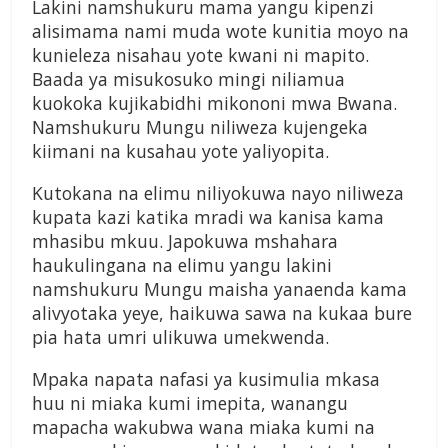
Lakini namshukuru mama yangu kipenzi
alisimama nami muda wote kunitia moyo na
kunieleza nisahau yote kwani ni mapito.
Baada ya misukosuko mingi niliamua
kuokoka kujikabidhi mikononi mwa Bwana.
Namshukuru Mungu niliweza kujengeka
kiimani na kusahau yote yaliyopita.
Kutokana na elimu niliyokuwa nayo niliweza
kupata kazi katika mradi wa kanisa kama
mhasibu mkuu. Japokuwa mshahara
haukulingana na elimu yangu lakini
namshukuru Mungu maisha yanaenda kama
alivyotaka yeye, haikuwa sawa na kukaa bure
pia hata umri ulikuwa umekwenda.
Mpaka napata nafasi ya kusimulia mkasa
huu ni miaka kumi imepita, wanangu
mapacha wakubwa wana miaka kumi na