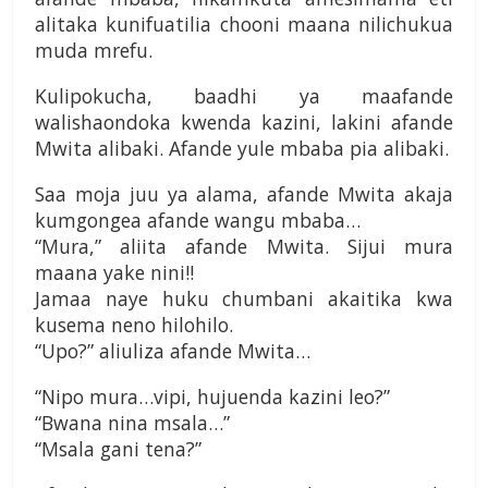
alitaka kunifuatilia chooni maana nilichukua
muda mrefu.
Kulipokucha, baadhi ya maafande
walishaondoka kwenda kazini, lakini afande
Mwita alibaki. Afande yule mbaba pia alibaki.
Saa moja juu ya alama, afande Mwita akaja
kumgongea afande wangu mbaba…
“Mura,” aliita afande Mwita. Sijui mura
maana yake nini!!
Jamaa naye huku chumbani akaitika kwa
kusema neno hilohilo.
“Upo?” aliuliza afande Mwita…
“Nipo mura…vipi, hujuenda kazini leo?”
“Bwana nina msala…”
“Msala gani tena?”