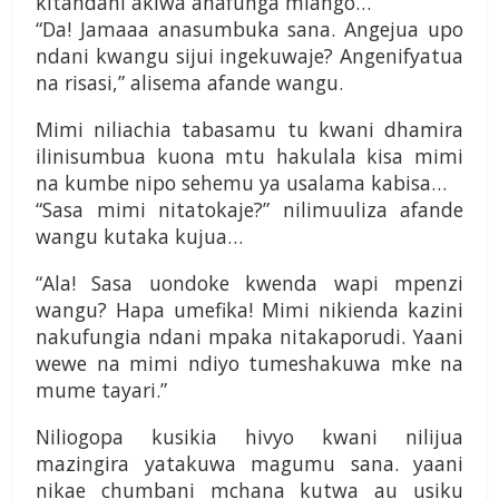
kitandani akiwa anafunga mlango…
“Da! Jamaaa anasumbuka sana. Angejua upo
ndani kwangu sijui ingekuwaje? Angenifyatua
na risasi,” alisema afande wangu.
Mimi niliachia tabasamu tu kwani dhamira
ilinisumbua kuona mtu hakulala kisa mimi
na kumbe nipo sehemu ya usalama kabisa…
“Sasa mimi nitatokaje?” nilimuuliza afande
wangu kutaka kujua…
“Ala! Sasa uondoke kwenda wapi mpenzi
wangu? Hapa umefika! Mimi nikienda kazini
nakufungia ndani mpaka nitakaporudi. Yaani
wewe na mimi ndiyo tumeshakuwa mke na
mume tayari.”
Niliogopa kusikia hivyo kwani nilijua
mazingira yatakuwa magumu sana. yaani
nikae chumbani mchana kutwa au usiku