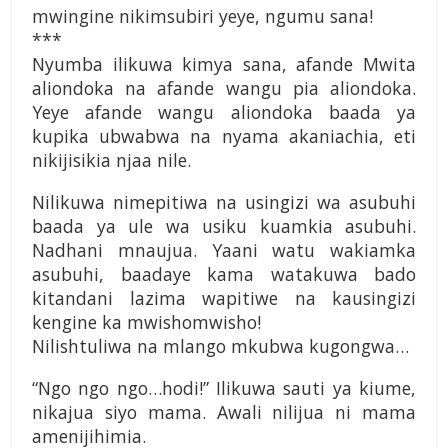
mwingine nikimsubiri yeye, ngumu sana!
***
Nyumba ilikuwa kimya sana, afande Mwita
aliondoka na afande wangu pia aliondoka.
Yeye afande wangu aliondoka baada ya
kupika ubwabwa na nyama akaniachia, eti
nikijisikia njaa nile.
Nilikuwa nimepitiwa na usingizi wa asubuhi
baada ya ule wa usiku kuamkia asubuhi.
Nadhani mnaujua. Yaani watu wakiamka
asubuhi, baadaye kama watakuwa bado
kitandani lazima wapitiwe na kausingizi
kengine ka mwishomwisho!
Nilishtuliwa na mlango mkubwa kugongwa…
“Ngo ngo ngo…hodi!” Ilikuwa sauti ya kiume,
nikajua siyo mama. Awali nilijua ni mama
amenijihimia.