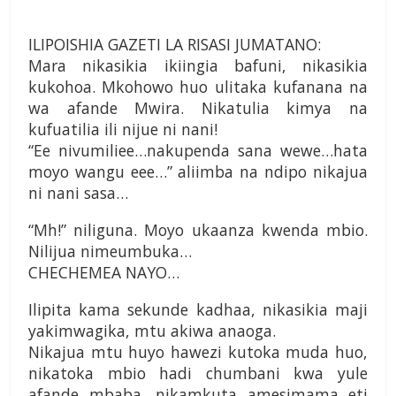
ILIPOISHIA GAZETI LA RISASI JUMATANO:
Mara nikasikia ikiingia bafuni, nikasikia
kukohoa. Mkohowo huo ulitaka kufanana na
wa afande Mwira. Nikatulia kimya na
kufuatilia ili nijue ni nani!
“Ee nivumiliee…nakupenda sana wewe…hata
moyo wangu eee…” aliimba na ndipo nikajua
ni nani sasa…
“Mh!” niliguna. Moyo ukaanza kwenda mbio.
Nilijua nimeumbuka…
CHECHEMEA NAYO…
Ilipita kama sekunde kadhaa, nikasikia maji
yakimwagika, mtu akiwa anaoga.
Nikajua mtu huyo hawezi kutoka muda huo,
nikatoka mbio hadi chumbani kwa yule
afande mbaba, nikamkuta amesimama eti