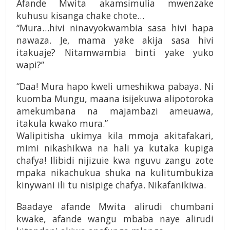
Afande Mwita akamsimulia mwenzake
kuhusu kisanga chake chote…
“Mura…hivi ninavyokwambia sasa hivi hapa
nawaza. Je, mama yake akija sasa hivi
itakuaje? Nitamwambia binti yake yuko
wapi?”
“Daa! Mura hapo kweli umeshikwa pabaya. Ni
kuomba Mungu, maana isijekuwa alipotoroka
amekumbana na majambazi ameuawa,
itakula kwako mura.”
Walipitisha ukimya kila mmoja akitafakari,
mimi nikashikwa na hali ya kutaka kupiga
chafya! Ilibidi nijizuie kwa nguvu zangu zote
mpaka nikachukua shuka na kulitumbukiza
kinywani ili tu nisipige chafya. Nikafanikiwa.
Baadaye afande Mwita alirudi chumbani
kwake, afande wangu mbaba naye alirudi