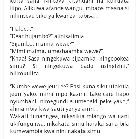
kuita sana. Nilitoka kitandani na kuifuata
ilipo. Alikuwa afande wangu, mbaba maana si
nilimsevu siku ya kwanza kabisa…
“Haloo…”
“Dear hujambo?” alinisalimia…
“Sijambo, mzima wewe?”
“Mimi mzima, umeshaamka wewe?”
“Khaa! Sasa ningekuwa sijaamka, ningepokea
simu? Si ningekuwa bado usingizini,”
nilimuuliza…
“Kumbe wewe jeuri ee? Basi kuna siku utakula
jeuri yako, mimi nipo kazini, take care hapo
nyumbani, nimegundua umebaki peke yako,”
aliniambia kwa sauti yenye amri…
Wakati tunaongea, nikasikia mlango wa uani
ukifunguliwa, nikakata simu haraka sana bila
kumwambia kwa nini nakata simu.