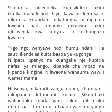
Sikuamka, niliendelea kumsikiliza lakini
ikafika mahali hodi hiyo ikawa ni kero sasa.
nikatoka kitandani, nikafungua mlango na
kwenda hadi mlango mkubwa lakini
nilikwenda kwa kunyata ili kuchunguza
kwanza…
“Ngo ngo wenyewe hodi humu ndani,” ile
sauti iliendelea kuita baada ya kugonga.
Nilipata upenyo na kuangalia nje kupitia
nafasi ya mlango, kipande cha mbao na
kipande kingine. Niliwaona wanaume wawili
wamesimama.
Nilisonya, nikarudi zangu ndani, chumbani,
nikapanda kitandani kulala. Sikumbuki
waliondoka muda gani, lakini nilishtuka
mimi saa sita na nusu baada ya simu yangu