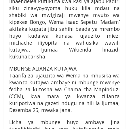
linaendelea kufukuta kwa kasi ya ajabu kadiri
siku zinavyoyoyoma huku kila mdau na
shabiki wa mwigizaji mwenye mvuto wa
kipekee Bongo, Wema Isaac Sepetu ‘Madam’
akitaka kupata jibu sahihi baada ya mrembo
huyo kudaiwa kunasa ujauzito miezi
michache iliyopita na wahusika wawili
kutajwa, Ijumaa Wikienda linazidi
kukuhabarisha.
MBUNGE ALIANZA KUTAJWA
Taarifa za ujauzito wa Wema na mhusika wa
kwanza kutajwa ambaye ni mbunge mwenye
fedha za kutosha wa Chama cha Mapinduzi
(CCM), kwa mara ya kwanza zilianza
kuripotiwa na gazeti ndugu na hili la Ijumaa,
Desemba 25, mwaka jana.
Licha ya mbunge huyo ambaye jina