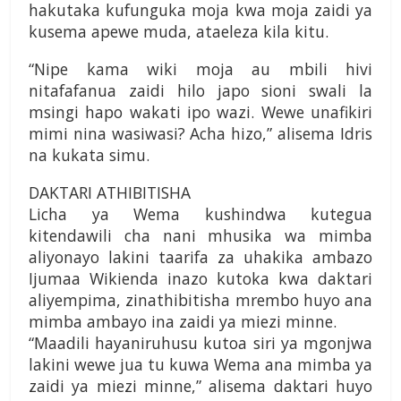
hakutaka kufunguka moja kwa moja zaidi ya
kusema apewe muda, ataeleza kila kitu.
“Nipe kama wiki moja au mbili hivi
nitafafanua zaidi hilo japo sioni swali la
msingi hapo wakati ipo wazi. Wewe unafikiri
mimi nina wasiwasi? Acha hizo,” alisema Idris
na kukata simu.
DAKTARI ATHIBITISHA
Licha ya Wema kushindwa kutegua
kitendawili cha nani mhusika wa mimba
aliyonayo lakini taarifa za uhakika ambazo
Ijumaa Wikienda inazo kutoka kwa daktari
aliyempima, zinathibitisha mrembo huyo ana
mimba ambayo ina zaidi ya miezi minne.
“Maadili hayaniruhusu kutoa siri ya mgonjwa
lakini wewe jua tu kuwa Wema ana mimba ya
zaidi ya miezi minne,” alisema daktari huyo