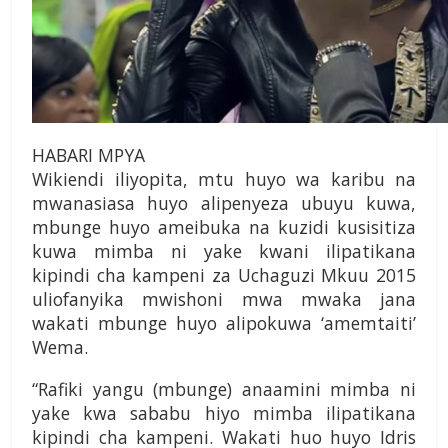
HABARI MPYA
Wikiendi iliyopita, mtu huyo wa karibu na
mwanasiasa huyo alipenyeza ubuyu kuwa,
mbunge huyo ameibuka na kuzidi kusisitiza
kuwa mimba ni yake kwani ilipatikana
kipindi cha kampeni za Uchaguzi Mkuu 2015
uliofanyika mwishoni mwa mwaka jana
wakati mbunge huyo alipokuwa ‘amemtaiti’
Wema.
“Rafiki yangu (mbunge) anaamini mimba ni
yake kwa sababu hiyo mimba ilipatikana
kipindi cha kampeni. Wakati huo huyo Idris