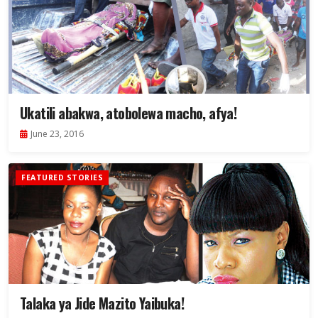
Ukatili abakwa, atobolewa macho, afya!
June 23, 2016
FEATURED STORIES
Talaka ya Jide Mazito Yaibuka!