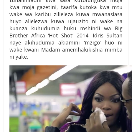
tunalihifadhi kwa sasa kutofunguka moja
kwa moja gazetini, taarifa kutoka kwa mtu
wake wa karibu zilieleza kuwa mwanasiasa
huyo alielezwa kuwa ujauzito ni wake na
kuanza kuhudumia huku mshindi wa Big
Brother Africa ‘Hot Shot’ 2014, Idris Sultan
naye akihudumia akiamini ‘mzigo’ huo ni
wake kwani Madam amemhakikishia mimba
ni yake.