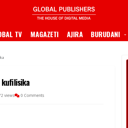
 Dropdown
T
OBAL TV
MAGAZETI
AJIRA
BURUDANI
ika
kufilisika
72 views
0 Comments