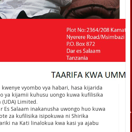
kwenye vyombo vya habari, hasa kijarida
o ya kijamii kuhusu uongo kuwa kufilisika
m (UDA) Limited.
 Dar Es Salaam inakanusha uwongo huo kuwa
zote za kufilisika isipokuwa ni Shirika
iki na Kati linalokua kwa kasi ya ajabu