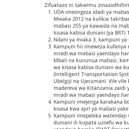
Zifuatazo ni takwimu zinazodhihir
UDA imeongeza idadi ya maba
Mwaka 2012 na kufikia takrib
mabasi 255 ya kawaida na mab
kisasa kabisa duniani (ya BRT) 
Ndani ya miaka 3, kampuni ya 
Kampuni hii imeweza kufanya 
mradi wa mabasi yaendayo hara
Mbali na kununua mabasi, ka
wa kisasa kabisa duniani wa k
(Intelligent Transportation S
Ubelgiji na Ujerumani. Vile vi
madereva wa Kitanzania zaidi y
mradi wa mabasi yaendayo hara
Kampuni imejenga karakana bo
kisasa kwa ajiri ya mabasi ya
Kampuni imepeleka watendaji 
duniani ili kupata uzoefu wa