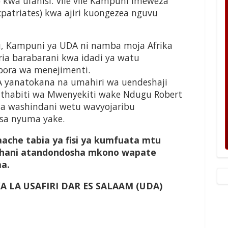
 kwa ufanisi. Vile vile Kampuni imeweza
xpatriates) kwa ajiri kuongezea nguvu
, Kampuni ya UDA ni namba moja Afrika
iria barabarani kwa idadi ya watu
ubora wa menejimenti.
 yanatokana na umahiri wa uendeshaji
 thabiti wa Mwenyekiti wake Ndugu Robert
ma washindani wetu wavyojaribu
sa nyuma yake.
che tabia ya fisi ya kumfuata mtu
hani atandondosha mkono wapate
aa.
KA LA USAFIRI DAR ES SALAAM (UDA)