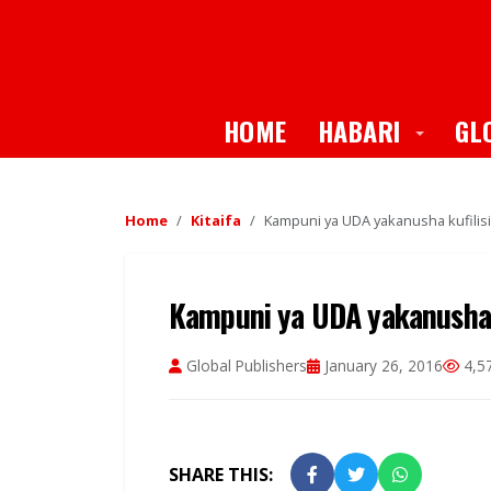
Toggle
HOME
HABARI
GL
Home
Kitaifa
Kampuni ya UDA yakanusha kufilis
Kampuni ya UDA yakanusha 
Global Publishers
January 26, 2016
4,5
SHARE THIS: