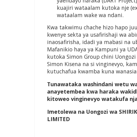
yaendayo haraka (DART Project)
kuajiri wataalam kutoka nje (e
wataalam wake wa ndani.
Kwa takwimu chache hizo hapo juu
kwenye sekta ya usafirishaji wa ab
inaosafirisha, idadi ya mabasi na 
Mafanikio haya ya Kampuni ya UDA
kutoka Simon Group chini Uongozi
Simon Kisena na si vinginevyo, ka
kutuchafua kwamba kuna wanasia
Tunawataka washindani wetu waa
anayetembea kwa haraka wakid
kitoweo vinginevyo watakufa nj
Imetolewa na Uongozi wa SHIRI
LIMITED