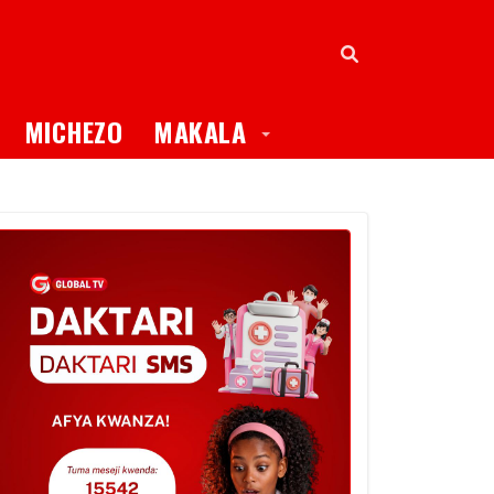
oggle Dropdown
Toggle Dropdown
MICHEZO
MAKALA