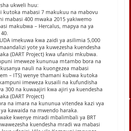
isha ukweli huu:
si kutoka mabasi 7 makukuu na mabovu
ani mabasi 400 mwaka 2015 yakiwemo
asi makubwa – Hercalus, mapya na ya
140.
UDA imekuwa kwa zaidi ya asilimia 5,000
maandalizi yote ya kuwezesha kuendesha
ka (DART Project) kwa ufanisi mkubwa.
mpuni imeweze kununua mtambo bora na
ukusanya nauli na kuongezea mabasi
ystem – ITS) wenye thamani kubwa kutoka
le kampuni imeweza kusaili na kufundisha
a 300 na kuwaajiri kwa ajiri ya kuendesha
ka (DART Project)
ra na imara na kununua vitendea kazi vya
ke ya kawaida na mwendo haraka.
wake kwenye miradi mbalimbali ya BRT
 kuwawezesha kuendesha mradi wa mabasi