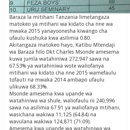
Baraza la mitihani Tanzania limetangaza
matokeo ya mtihani wa kidato cha nne wa
mwaka 2015 yanayoonesha kiwango cha
ufaulu kushuka kwa asilimia 0.80.
Akitangaza matokeo hayo, Katibu Mtendaji
wa Baraza hilo Dkt Charles Msonde amesema
kuwa jumla watahiniwa 272,947 sawa na
67.53% ya watahiniwa wote waliofanya
mtihani wa kidato cha nne 2015 wamefaulu
tofauti na mwaka 2014 ambapo ufaulu
ulikuwa 68.33%.
Msonde amesema kwa upande wa
watahiniwa wa shule, waliofaulu ni 240,996
sawa na asilimia 67.91 ya waliofanya mtihani,
wasichana wakiwa 11,125 (64.84) na
wavulana wakiwa 124,871 (71.09).
Amesema kwa upande wa watahiniwa wa