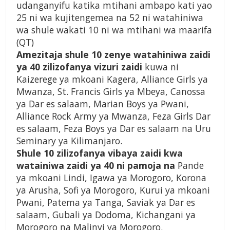
udanganyifu katika mtihani ambapo kati yao
25 ni wa kujitengemea na 52 ni watahiniwa
wa shule wakati 10 ni wa mtihani wa maarifa
(QT)
Amezitaja shule 10 zenye watahiniwa zaidi
ya 40 zilizofanya vizuri zaidi
kuwa ni
Kaizerege ya mkoani Kagera, Alliance Girls ya
Mwanza, St. Francis Girls ya Mbeya, Canossa
ya Dar es salaam, Marian Boys ya Pwani,
Alliance Rock Army ya Mwanza, Feza Girls Dar
es salaam, Feza Boys ya Dar es salaam na Uru
Seminary ya Kilimanjaro.
Shule 10 zilizofanya vibaya zaidi kwa
watainiwa zaidi ya 40 ni pamoja na
Pande
ya mkoani Lindi, Igawa ya Morogoro, Korona
ya Arusha, Sofi ya Morogoro, Kurui ya mkoani
Pwani, Patema ya Tanga, Saviak ya Dar es
salaam, Gubali ya Dodoma, Kichangani ya
Morogoro na Malinyi ya Morogoro.