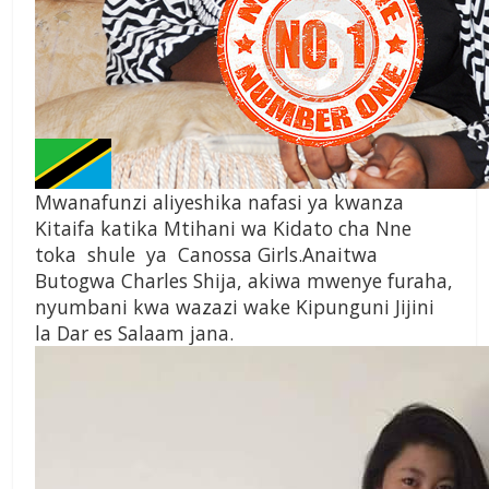
Mwanafunzi aliyeshika nafasi ya kwanza
Kitaifa katika Mtihani wa Kidato cha Nne
toka shule ya Canossa Girls.Anaitwa
Butogwa Charles Shija, akiwa mwenye furaha,
nyumbani kwa wazazi wake Kipunguni Jijini
la Dar es Salaam jana.