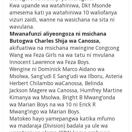
Kwa upande wa watahiniwa, Dkt Msonde
amesema kati ya watahiniwa 10 waliofanya
vizuri zaidi, wanne na wasichana na sita ni
wavulana.
Mwanafunzi aliyeongoza ni msichana
Butogwa Charles Shija wa Canossa,
akifuatiwa na msichana mwingine Congcong
Wang wa Feza Girls na wa tatu ni mvulana
Innocent Lawrence wa Feza Boys.
Wengine ni Dominick Marco Aidano wa
Msolwa, Sang’udi E Sang’udi wa Ilboru, Asteria
Herbert Chilambo waCanossa, Belinda
Jackson Magere wa Canossa, Humfrey Martine
Kimanya wa Msolwa, Bright B Mwang’onda
wa Marian Boys na wa 10 ni Erick R
Mwang’ingo wa Marian Boys.
Matokeo hayo yamepangwa katika mfumo
wa madaraja (Division) badala ya ule wa