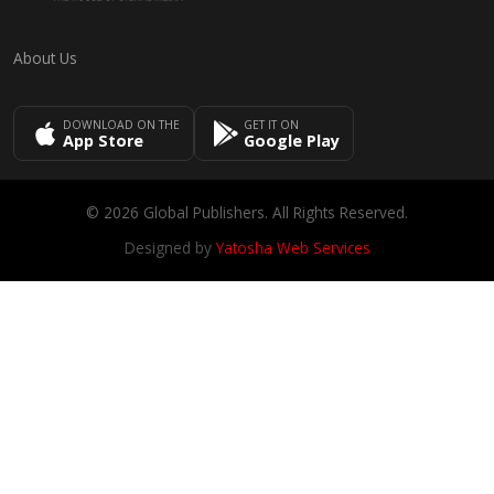
About Us
DOWNLOAD ON THE
GET IT ON
App Store
Google Play
© 2026 Global Publishers. All Rights Reserved.
Designed by
Yatosha Web Services