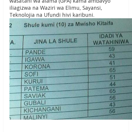
wasatani wa alama (GPA) kama ambavyo
iliagizwa na Waziri wa Elimu, Sayansi,
Teknolojia na Ufundi hivi karibuni.