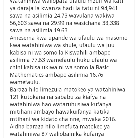
Watahiniwa waliopata ufaulu mzuri wa kati
ya daraja la kwanza hadi la tatu ni 94,941
sawa na asilimia 24.73 wavulana wakiwa
56,603 sawa na 29.99 na wasichana 38,338
sawa na asilimia 19.63.
Amesema kwa upande wa ufaulu wa masomo
kwa watahiniwa wa shule, ufaulu wa juu
kabisa ni wa somo la Kiswahili ambapo
asilimia 77.63 wamefaulu huku ufaulu wa
chini kabisa ukiwa ni wa somo la Basic
Mathematics ambapo asilimia 16.76
wamefaulu.
Baraza hilo limezuia matokeo ya watahiniwa
121 kutokana na sababu za kiafya na
watahiniwa hao wataruhusiwa kufanya
mitihani ambayo hawakuifanya katika
mtihani wa kidato cha nne, mwaka 2016.
Aidha baraza hilo limefuta matokeo ya
watahiniwa 87 waliobainika kufanya