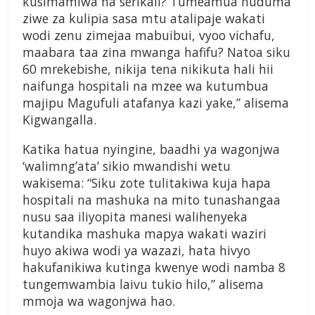
kusimamiwa na serikali? Tumeamua huduma
ziwe za kulipia sasa mtu atalipaje wakati
wodi zenu zimejaa mabuibui, vyoo vichafu,
maabara taa zina mwanga hafifu? Natoa siku
60 mrekebishe, nikija tena nikikuta hali hii
naifunga hospitali na mzee wa kutumbua
majipu Magufuli atafanya kazi yake,” alisema
Kigwangalla.
Katika hatua nyingine, baadhi ya wagonjwa
‘walimng’ata’ sikio mwandishi wetu
wakisema: “Siku zote tulitakiwa kuja hapa
hospitali na mashuka na mito tunashangaa
nusu saa iliyopita manesi walihenyeka
kutandika mashuka mapya wakati waziri
huyo akiwa wodi ya wazazi, hata hivyo
hakufanikiwa kutinga kwenye wodi namba 8
tungemwambia laivu tukio hilo,” alisema
mmoja wa wagonjwa hao.