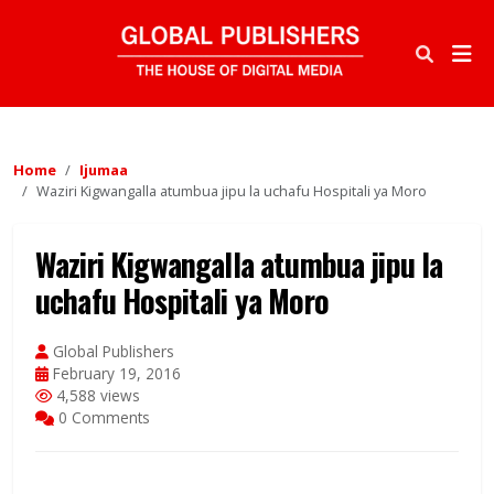
Home
Ijumaa
Waziri Kigwangalla atumbua jipu la uchafu Hospitali ya Moro
Waziri Kigwangalla atumbua jipu la
uchafu Hospitali ya Moro
Global Publishers
February 19, 2016
4,588 views
0 Comments