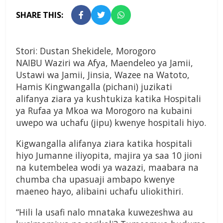
SHARE THIS:
Stori: Dustan Shekidele, Morogoro
NAIBU Waziri wa Afya, Maendeleo ya Jamii,
Ustawi wa Jamii, Jinsia, Wazee na Watoto,
Hamis Kingwangalla (pichani) juzikati
alifanya ziara ya kushtukiza katika Hospitali
ya Rufaa ya Mkoa wa Morogoro na kubaini
uwepo wa uchafu (jipu) kwenye hospitali hiyo.
Kigwangalla alifanya ziara katika hospitali
hiyo Jumanne iliyopita, majira ya saa 10 jioni
na kutembelea wodi ya wazazi, maabara na
chumba cha upasuaji ambapo kwenye
maeneo hayo, alibaini uchafu uliokithiri.
“Hili la usafi nalo mnataka kuwezeshwa au