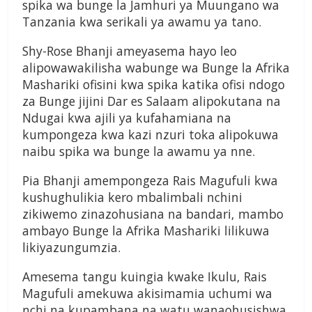
spika wa bunge la Jamhuri ya Muungano wa
Tanzania kwa serikali ya awamu ya tano.
Shy-Rose Bhanji ameyasema hayo leo
alipowawakilisha wabunge wa Bunge la Afrika
Mashariki ofisini kwa spika katika ofisi ndogo
za Bunge jijini Dar es Salaam alipokutana na
Ndugai kwa ajili ya kufahamiana na
kumpongeza kwa kazi nzuri toka alipokuwa
naibu spika wa bunge la awamu ya nne.
Pia Bhanji amempongeza Rais Magufuli kwa
kushughulikia kero mbalimbali nchini
zikiwemo zinazohusiana na bandari, mambo
ambayo Bunge la Afrika Mashariki lilikuwa
likiyazungumzia.
Amesema tangu kuingia kwake Ikulu, Rais
Magufuli amekuwa akisimamia uchumi wa
nchi na kupambana na watu wanaohusishwa