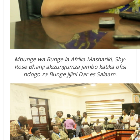
Mbunge wa Bunge la Afrika Mashariki, Shy-
Rose Bhanji akizungumza jambo katika ofisi
ndogo za Bunge jijini Dar es Salaam.