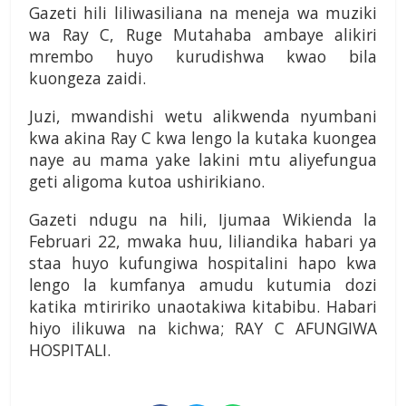
Gazeti hili liliwasiliana na meneja wa muziki
wa Ray C, Ruge Mutahaba ambaye alikiri
mrembo huyo kurudishwa kwao bila
kuongeza zaidi.
Juzi, mwandishi wetu alikwenda nyumbani
kwa akina Ray C kwa lengo la kutaka kuongea
naye au mama yake lakini mtu aliyefungua
geti aligoma kutoa ushirikiano.
Gazeti ndugu na hili, Ijumaa Wikienda la
Februari 22, mwaka huu, liliandika habari ya
staa huyo kufungiwa hospitalini hapo kwa
lengo la kumfanya amudu kutumia dozi
katika mtiririko unaotakiwa kitabibu. Habari
hiyo ilikuwa na kichwa; RAY C AFUNGIWA
HOSPITALI.