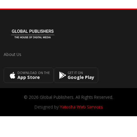
About Us
DOWNLOAD ON THE
GET IT ON
App Store
Google Play
© 2026 Global Publishers. All Rights Reserved.
Designed by
Yatosha Web Services