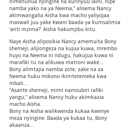
nimenunua nyingine na kurinyuu laini, nipe
namba yako na ya Neema,” alisema Nancy
akimwangalia Aisha kwa macho yaliyojaa
maswali juu yake kwani baada ya kumsalimia
‘anti mzima?’ Aisha hakumjibu kitu.
Naye Aisha aliposikia Nancy amemuita Bony
shemeji, alijiongeza na kujua kuwa, mrembo
huyo na Neema ni ndugu, hakujua kuwa ni
marafiki tu na alikuwa matroni wake…
Bony alimtajia namba zote, zake na za
Neema huku mikono ikimtetemeka kwa
mbali…
“Asante shemeji, mimi namsubiri rafiki
yangu,” alisema Nancy huku akimkazia
macho Aisha.
Bony na Aisha walikwenda kukaa kwenye
meza nyingine. Baada ya kukaa tu, Bony
akaanza…