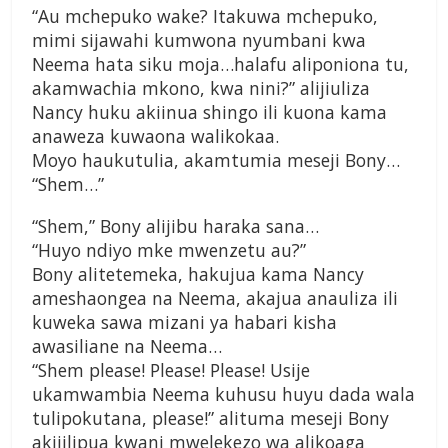
“Au mchepuko wake? Itakuwa mchepuko,
mimi sijawahi kumwona nyumbani kwa
Neema hata siku moja…halafu aliponiona tu,
akamwachia mkono, kwa nini?” alijiuliza
Nancy huku akiinua shingo ili kuona kama
anaweza kuwaona walikokaa.
Moyo haukutulia, akamtumia meseji Bony…
“Shem…”
“Shem,” Bony alijibu haraka sana…
“Huyo ndiyo mke mwenzetu au?”
Bony alitetemeka, hakujua kama Nancy
ameshaongea na Neema, akajua anauliza ili
kuweka sawa mizani ya habari kisha
awasiliane na Neema…
“Shem please! Please! Please! Usije
ukamwambia Neema kuhusu huyu dada wala
tulipokutana, please!” alituma meseji Bony
akijilipua kwani mwelekezo wa alikoaga