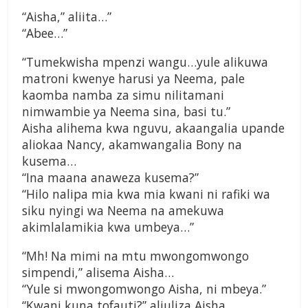
“Aisha,” aliita…”
“Abee…”
“Tumekwisha mpenzi wangu…yule alikuwa
matroni kwenye harusi ya Neema, pale
kaomba namba za simu nilitamani
nimwambie ya Neema sina, basi tu.”
Aisha alihema kwa nguvu, akaangalia upande
aliokaa Nancy, akamwangalia Bony na
kusema…
“Ina maana anaweza kusema?”
“Hilo nalipa mia kwa mia kwani ni rafiki wa
siku nyingi wa Neema na amekuwa
akimlalamikia kwa umbeya…”
“Mh! Na mimi na mtu mwongomwongo
simpendi,” alisema Aisha…
“Yule si mwongomwongo Aisha, ni mbeya.”
“Kwani kuna tofauti?” aliuliza Aisha…