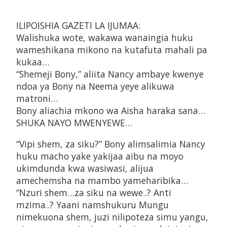
ILIPOISHIA GAZETI LA IJUMAA:
Walishuka wote, wakawa wanaingia huku
wameshikana mikono na kutafuta mahali pa
kukaa…
“Shemeji Bony,” aliita Nancy ambaye kwenye
ndoa ya Bony na Neema yeye alikuwa
matroni…
Bony aliachia mkono wa Aisha haraka sana…
SHUKA NAYO MWENYEWE…
“Vipi shem, za siku?” Bony alimsalimia Nancy
huku macho yake yakijaa aibu na moyo
ukimdunda kwa wasiwasi, alijua
amechemsha na mambo yameharibika…
“Nzuri shem…za siku na wewe..? Anti
mzima..? Yaani namshukuru Mungu
nimekuona shem, juzi nilipoteza simu yangu,