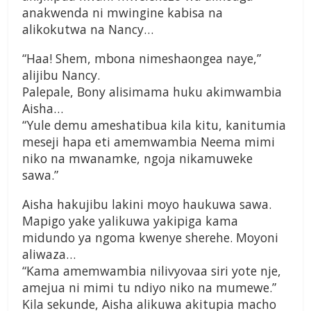
anakwenda ni mwingine kabisa na
alikokutwa na Nancy…
“Haa! Shem, mbona nimeshaongea naye,”
alijibu Nancy.
Palepale, Bony alisimama huku akimwambia
Aisha…
“Yule demu ameshatibua kila kitu, kanitumia
meseji hapa eti amemwambia Neema mimi
niko na mwanamke, ngoja nikamuweke
sawa.”
Aisha hakujibu lakini moyo haukuwa sawa.
Mapigo yake yalikuwa yakipiga kama
midundo ya ngoma kwenye sherehe. Moyoni
aliwaza…
“Kama amemwambia nilivyovaa siri yote nje,
amejua ni mimi tu ndiyo niko na mumewe.”
Kila sekunde, Aisha alikuwa akitupia macho