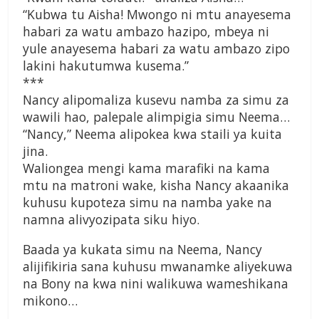
“Kubwa tu Aisha! Mwongo ni mtu anayesema
habari za watu ambazo hazipo, mbeya ni
yule anayesema habari za watu ambazo zipo
lakini hakutumwa kusema.”
***
Nancy alipomaliza kusevu namba za simu za
wawili hao, palepale alimpigia simu Neema…
“Nancy,” Neema alipokea kwa staili ya kuita
jina.
Waliongea mengi kama marafiki na kama
mtu na matroni wake, kisha Nancy akaanika
kuhusu kupoteza simu na namba yake na
namna alivyozipata siku hiyo.
Baada ya kukata simu na Neema, Nancy
alijifikiria sana kuhusu mwanamke aliyekuwa
na Bony na kwa nini walikuwa wameshikana
mikono…