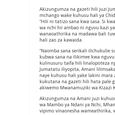
Akizungumza na gazeti hili juzi J
mchango wake kuhusu hali ya Chid
“Hili ni tatizo sana kwa sasa. Si k
wa nchi hii ambao ni nguvu kazi ya
wanaoathirika na madawa bali tuw
hali zao za kawaida.
“Naomba sana serikali ilichukulie
kubwa sana na ilikimee kwa nguvu 
kulinusuru taifa hili linalopoteza
Jumatatu iliyopita, Amani lilims
naye kuhusu hali yake lakini mara
kukutana na gazeti hili hata pale 
akiwemo Mwanamuziki wa Kizazi Ki
Akizungumza na Amani juzi kuhusu
wa Mambo ya Ndani ya Nchi, Mhan
vipimo vinaonesha wameathirika,