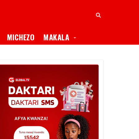
oggle Dropdown
Toggle Dropdown
MICHEZO
MAKALA