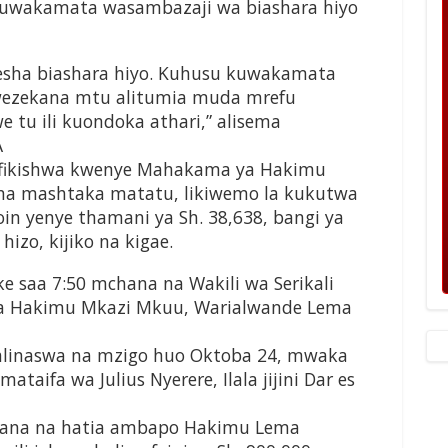
ea kuwakamata wasambazaji wa biashara hiyo
omesha biashara hiyo. Kuhusu kuwakamata
awezekana mtu alitumia muda mrefu
 tu ili kuondoka athari,” alisema
A
ifikishwa kwenye Mahakama ya Hakimu
wa na mashtaka matatu, likiwemo la kukutwa
in yenye thamani ya Sh. 38,638, bangi ya
hizo, kijiko na kigae.
 saa 7:50 mchana na Wakili wa Serikali
 Hakimu Mkazi Mkuu, Warialwande Lema
alinaswa na mzigo huo Oktoba 24, mwaka
aifa wa Julius Nyerere, Ilala jijini Dar es
ikana na hatia ambapo Hakimu Lema