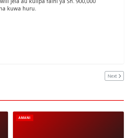
i jela au kulipa faini ya Sh. 900,000
 na kuwa huru.
Next
AMANI