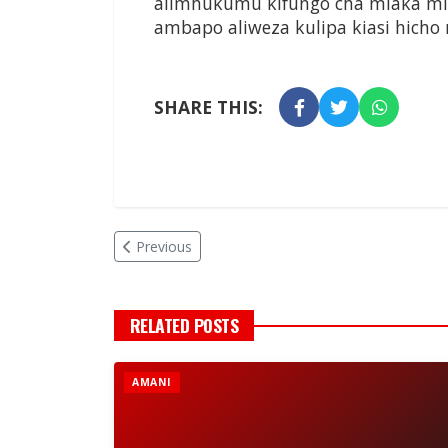
alimhukumu kifungo cha miaka miwil
ambapo aliweza kulipa kiasi hicho
SHARE THIS:
Previous
RELATED POSTS
AMANI