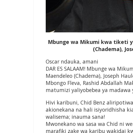
Mbunge wa Mikumi kwa tiketi 
(Chadema), Jose
Oscar ndauka, amani
DAR ES SALAAM! Mbunge wa Mikumi
Maendeleo (Chadema), Joseph Haule 
Mbongo Fleva, Rashid Abdallah Mak
matumizi yaliyobebea ya madawa ya
Hivi karibuni, Chid Benz aliripoti
akionekana na hali isiyoridhisha k
walisema; inauma sana!
Mwonekano wa sasa wa Chid ni w
marafiki zake wa karibu wakidai k