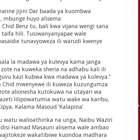
umanne jijini Dar baada ya kuombwa
, mbunge huyo alisema:
wa Chid Benz tu, bali kwa vijana wengi sana
 taifa hili. Tusiwanyanyapae wale
asaidie tunavyoweza ili warudi kwenye
 suala la madawa ya kulevya kama janga
zote na kuweka sheria na adhabu kali ili
 nguvu kazi kubwa kwa madawa ya kulevya.”
aka Chid mwenyewe ili kuweza kuzungumza
 zote alionesha kutokuwa na utayari wa
gazeti lilipowatumia watu wake wa karibu,
pya, Kalama Masoud ‘Kalapina’.
 watu walioathirika na unga, Naibu Waziri
disi Hamad Masauni alisema wale ambao
 wajitokeze wakatibiwe kuondoa madhara