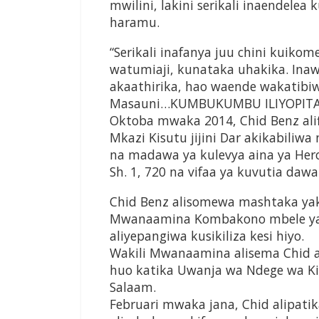
mwilini, lakini serikali inaendel
haramu.
“Serikali inafanya juu chini kuik
watumiaji, kunataka uhakika. In
akaathirika, hao waende wakatibiwe
Masauni…KUMBUKUMBU ILIYOPIT
Oktoba mwaka 2014, Chid Benz al
Mkazi Kisutu jijini Dar akikabili
na madawa ya kulevya aina ya Hero
Sh. 1, 720 na vifaa ya kuvutia dawa 
Chid Benz alisomewa mashtaka yake
Mwanaamina Kombakono mbele ya
aliyepangiwa kusikiliza kesi hiyo.
Wakili Mwanaamina alisema Chid 
huo katika Uwanja wa Ndege wa Kimat
Salaam.
Februari mwaka jana, Chid alipat