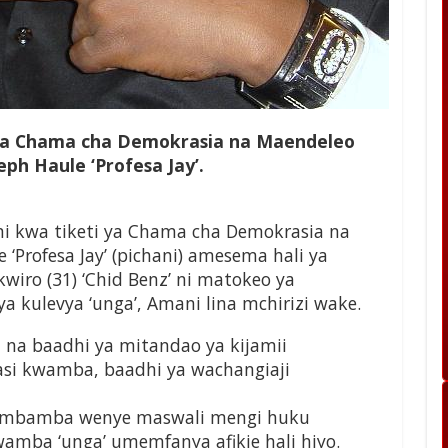
ya Chama cha Demokrasia na Maendeleo
ph Haule ‘Profesa Jay’.
 kwa tiketi ya Chama cha Demokrasia na
‘Profesa Jay’ (pichani) amesema hali ya
wiro (31) ‘Chid Benz’ ni matokeo ya
 kulevya ‘unga’, Amani lina mchirizi wake.
wa na baadhi ya mitandao ya kijamii
iasi kwamba, baadhi ya wachangiaji
embamba wenye maswali mengi huku
wamba ‘unga’ umemfanya afikie hali hiyo.