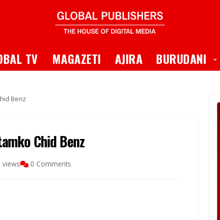
 Dropdown
T
OBAL TV
MAGAZETI
AJIRA
BURUDANI
hid Benz
tamko Chid Benz
 views
0 Comments