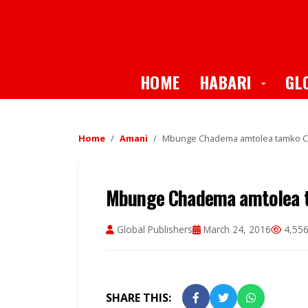
Toggle
HOME
HABARI
GL
Home
Amani
Mbunge Chadema amtolea tamko C
Mbunge Chadema amtolea 
Global Publishers
March 24, 2016
4,556
SHARE THIS: