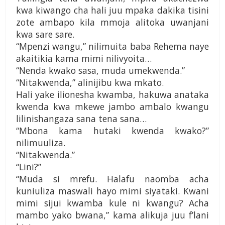
kwa kiwango cha hali juu mpaka dakika tisini
zote ambapo kila mmoja alitoka uwanjani
kwa sare sare.
“Mpenzi wangu,” nilimuita baba Rehema naye
akaitikia kama mimi nilivyoita…
“Nenda kwako sasa, muda umekwenda.”
“Nitakwenda,” alinijibu kwa mkato.
Hali yake ilionesha kwamba, hakuwa anataka
kwenda kwa mkewe jambo ambalo kwangu
lilinishangaza sana tena sana…
“Mbona kama hutaki kwenda kwako?”
nilimuuliza.
“Nitakwenda.”
“Lini?”
“Muda si mrefu. Halafu naomba acha
kuniuliza maswali hayo mimi siyataki. Kwani
mimi sijui kwamba kule ni kwangu? Acha
mambo yako bwana,” kama alikuja juu f’lani