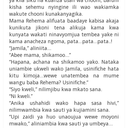
ya kila siku na kuanza usafi wa chooni, bafuni
kisha sehemu nyingine ili wao wakiamka
wakute chooni kunakanyagika.
Mama Rehema alifuata baadaye kabisa akaja
kunikuta jikoni tena alikuja kama kwa
kunyata wakati ninavyomjua tembea yake ni
kama anacheza ngoma, pata…pata…pata..!
“Jamila,” aliniita…
“Abee mama, shikamoo…”
“Hapana, achana na shikamoo yako. Nataka
uniambie ukweli wako Jamila, usinifiche hata
kitu kimoja…wewe unatembea na mume
wangu baba Rehema? Usinifiche.”
“Siyo kweli,” nilimjibu kwa mkato sana.
“Ni kweli.”
“Anika ushahidi wako hapa sasa hivi,”
nilimwambia kwa sauti ya kujiamini sana.
“Upi zaidi ya huo unaoujua wewe moyoni
mwako,” aliniambia kwa sauti ya umbeya…