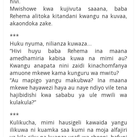
hivi.
Mwishowe kwa kujivuta saaana, baba
Rehema alitoka kitandani kwangu na kuvaa,
akaondoka zake.
***
Huku nyuma, nilianza kuwaza…
“Hivi huyu baba Rehema ina maana
amedhamiria kabisa kuwa na mimi au?
Kwangu anapata nini zaidi kinachomfanya
amuone mkewe kama kunguru wa mwitu?
“Au mapigo yangu makubwa? Ina maana
mkewe hayawezi haya au naye ndiyo vile tena
hajibidishi kwa sababu ya ule mwili wa
kulakula?”
***
Kulikucha, mimi hausigeli kawaida yangu
ilikuwa ni kuamka saa kumi na moja alfajiri