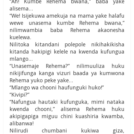
“Ah! Kumbe Rehema bwana,” baba yake
alisema…
“We! Isijekuwa amekuja na mama yake halafu
wewe unasema kumbe Rehema bwana,”
nilimwambia baba Rehema akaonesha
kuelewa.
Nilitoka kitandani polepole nikihakikisha
kitanda hakipigi kelele na kwenda kufungua
mlango…
“Unasemaje Rehema?” nilimuuliza huku
nikijifunga kanga vizuri baada ya kumwona
Rehema yuko peke yake…
“Mlango wa chooni haufunguki huko!”
“Kivipi?”
“Nafungua hautaki kufunguka, mimi nataka
kwenda chooni,” alisema Rehema huku
akipigapiga miguu chini kuashiria kwamba,
alibanwa!
Nilirudi chumbani kukiwa giza,