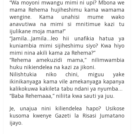
“Wa moyoni mwangu mimi ni upi? Mbona we
mama Rehema hujiheshimu kama wamama
wengine. Kama unahisi mume wako
anavutiwa na mimi si mnitimue kazi tu
ijulikane moja mama!”
“Jamila…Jamila…leo hii unafikia hatua ya
kuniambia mimi sijiheshimu siyo? Kwa hiyo
mimi nina akili kama za Rehema?”
“Rehema amekuzidi mama,” nilimwambia
huku nikiendelea na kazi za jikoni.
Nilishtukia niko chini, miguu yake
ikinikanyaga kama vile amekanyaga kapanya
kalikokuwa kakileta tabu ndani ya nyumba…
“Baba Rehemaaa,” niliita kwa sauti ya juu.
Je, unajua nini kiliendelea hapo? Usikose
kusoma kwenye Gazeti la Risasi Jumatano
ijayo.