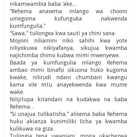
nikamwambia baba ‘ake…
“Rehema anasema mlango wa chooni
umegoma kufunguka nakwenda
kumfungulia.”
“Sawa,” tuliongea kwa sauti ya chini sana.
Moyoni niliamini niko sahihi kwa yote
niliyokuwa nikiyafanya, sikujua kwamba
najichimba shimo kubwa mimi mwenyewe.
Baada ya kumfungulia mlango Rehema
ambao mimi binafsi sikuona huko kugoma
kwake, nilirudi ndani chumbani kwangu
kama vile mtu anayekwenda kwa mume
wake.
Nilijitupa kitandani na kudakwa na baba
Rehema…
“Si unajua tulikatisha,” alisema baba Rehema
huku akianza kunimiliki licha ya kwamba
kulikuwa na giza.
Tuliingia tena uwanjani, mpira ukachezwa