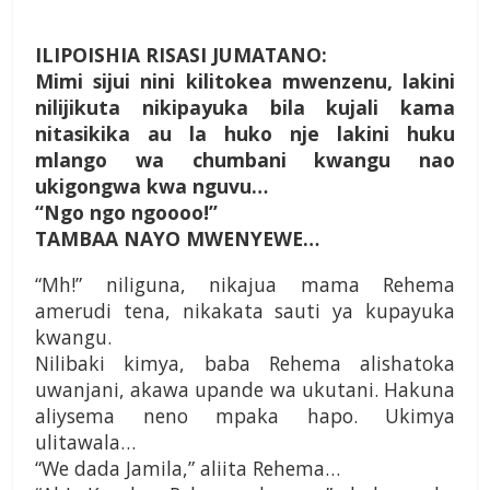
ILIPOISHIA RISASI JUMATANO:
Mimi sijui nini kilitokea mwenzenu, lakini
nilijikuta nikipayuka bila kujali kama
nitasikika au la huko nje lakini huku
mlango wa chumbani kwangu nao
ukigongwa kwa nguvu…
“Ngo ngo ngoooo!”
TAMBAA NAYO MWENYEWE…
“Mh!” niliguna, nikajua mama Rehema
amerudi tena, nikakata sauti ya kupayuka
kwangu.
Nilibaki kimya, baba Rehema alishatoka
uwanjani, akawa upande wa ukutani. Hakuna
aliysema neno mpaka hapo. Ukimya
ulitawala…
“We dada Jamila,” aliita Rehema…