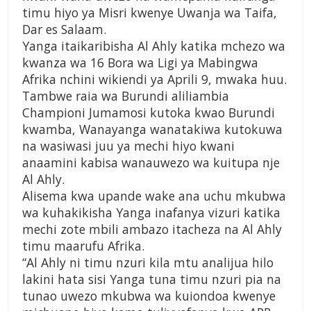
timu hiyo ya Misri kwenye Uwanja wa Taifa,
Dar es Salaam.
Yanga itaikaribisha Al Ahly katika mchezo wa
kwanza wa 16 Bora wa Ligi ya Mabingwa
Afrika nchini wikiendi ya Aprili 9, mwaka huu.
Tambwe raia wa Burundi aliliambia
Championi Jumamosi kutoka kwao Burundi
kwamba, Wanayanga wanatakiwa kutokuwa
na wasiwasi juu ya mechi hiyo kwani
anaamini kabisa wanauwezo wa kuitupa nje
Al Ahly.
Alisema kwa upande wake ana uchu mkubwa
wa kuhakikisha Yanga inafanya vizuri katika
mechi zote mbili ambazo itacheza na Al Ahly
timu maarufu Afrika.
“Al Ahly ni timu nzuri kila mtu analijua hilo
lakini hata sisi Yanga tuna timu nzuri pia na
tunao uwezo mkubwa wa kuiondoa kwenye