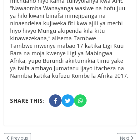
michuano hiyo kama tulivyofanya kwa APR.
“Nawaomba Wanayanga wasiwe na hofu juu
ya hilo kwani binafsi nimejipanga na
ninaendelea kujiweka fiti kwa ajili ya mechi
hiyo hivyo Mungu akipenda kila kitu
kinawezekana,” alisema Tambwe.
Tambwe mwenye mabao 17 katika Ligi Kuu
Bara na moja kwenye Ligi ya Mabingwa
Afrika, yupo Burundi akiitumikia timu yake
ya taifa ambayo Jumatatu ijayo itacheza na
Namibia katika kufuzu Kombe la Afrika 2017.
SHARE THIS:
Previous
Next