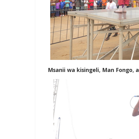
Msanii wa kisingeli, Man Fongo, 