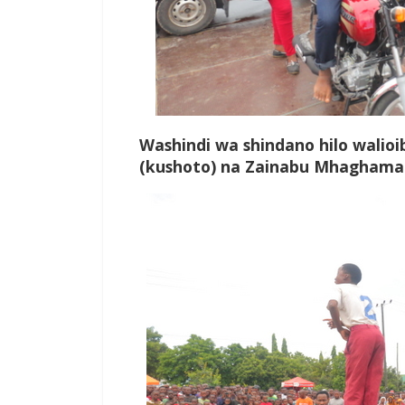
Washindi wa shindano hilo walioi
(kushoto) na Zainabu Mhaghama 