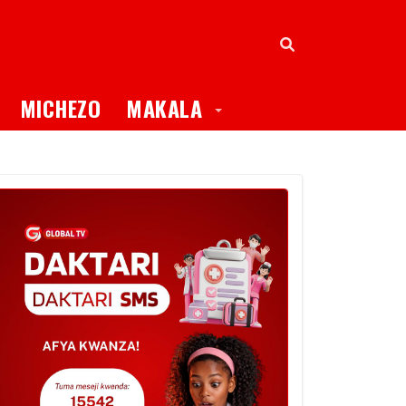
oggle Dropdown
Toggle Dropdown
MICHEZO
MAKALA