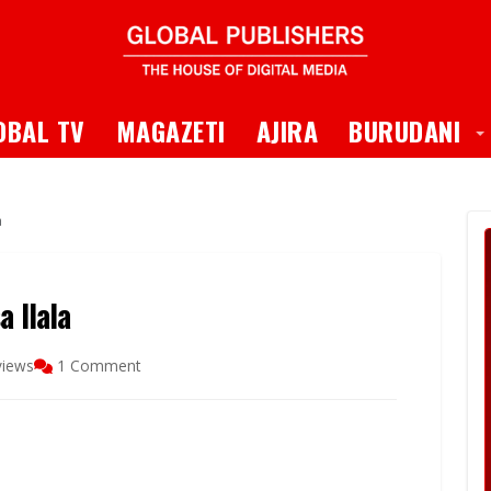
 Dropdown
T
OBAL TV
MAGAZETI
AJIRA
BURUDANI
a
a Ilala
views
1 Comment